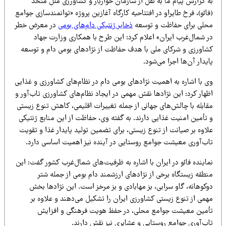
ه گزارش پیام ما به نقل از سازمان خواربار و کشاورزی ملل متحد
ائو)، فرخ طایراو در افتتاحیه کارگاه آغازین پروژه «توانمندسازی جوامع
حلی برای حفاظت و توسعه
ذخایر ژنتیکی دام‌های بومی
در معرض خطر
ر شمال‌غرب ایران» اعلام کرد: این طرح با همکاری وزارت جهاد
شاورزی و شرکای ملی با هدف حفاظت از نژادهای بومی دام و توسعه
یدار آن‌ها اجرا می‌شود.
ی با اشاره به اهمیت نژادهای بومی دام در نظام‌های کشاورزی و غذایی
هار کرد: این نژادها نقش مهمی در ایجاد نظام‌های کشاورزی تاب‌آور و
قابله با چالش‌های جهانی از جمله تغییرات اقلیمی، کاهش تنوع زیستی
 تأمین امنیت غذایی دارند. به گفته وی، حفاظت از این منابع ژنتیکی
اوه بر صیانت از تنوع زیستی، برای تضمین تولید پایدار غذا و تقویت
اب‌آوری معیشت جوامع روستایی در آینده نیز اهمیت اساسی دارد.
اینده فائو در ایران با اشاره به ظرفیت‌های شمال‌غرب کشور گفت: این
طقه زیستگاه برخی از نژادهای ارزشمند دام بومی از جمله شتر
کوهانه، گاو سرابی، بز مهابادی و بز مرخز است. این نژادها بخش
همی از تنوع زیستی کشاورزی ایران را تشکیل می‌دهند و علاوه بر
أمین معیشت جوامع محلی، در حفظ هویت فرهنگی و افزایش
اب‌آوری جوامع روستایی و عشایری نیز نقش دارند.