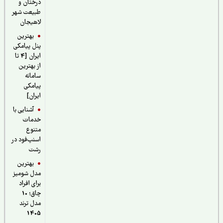
درختان و
طبیعت شهر
لاهیجان
بهترین
پنل پیامکی
ایران [4 تا
از بهترین
سامانه
پیامکی
ایران]
آشنایی با
خدمات
متنوع
اسنپ‌فود در
رشت
بهترین
مدل شومیز
برای افراد
چاق؛ 10
مدل ترند
1405