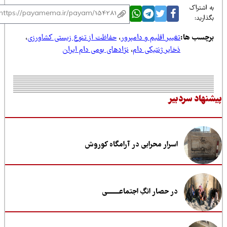
 اشتراک
ذارید:
رچسب ها:
تغییر اقلیم و دامپرور
،
حفاظت از تنوع زیستی کشاورزی
،
ذخایر ژنتیکی دام
،
نژادهای بومی دام ایران
نهاد سردبیر
اسرار محرابی در آرامگاه کوروش
در حصار انگِ اجتماعــــــــی