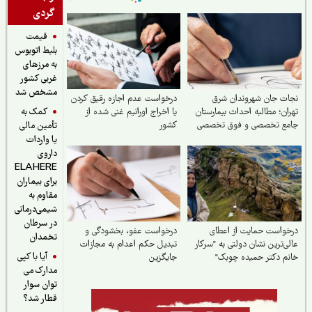
گردی
قیمت
بلیط اتوبوس
به مرزهای
غربی کشور
مشخص شد
ت جان شهروندان شرق
درخواست عدم اجازه رقیق کردن
کمک به
ان؛ مطالبه احداث بیمارستان
یا اخراج اورانیم غنی شده از
مع تخصصی و فوق تخصصی
کشور
تأمین مالی
پردیس
یا واردات
داروی
ELAHERE
برای بیماران
مقاوم به
شیمی‌درمانی
در سرطان
واست حمایت از اعطای
درخواست عفو، بخشودگی و
تخمدان
ی‌ترین نشان دولتی به "سرکار
تبدیل حکم اعدام به مجازات
آیا با کپی
م دکتر حمیده چوبک"
جایگزین
مدارک می
توان سوار
قطار شد؟