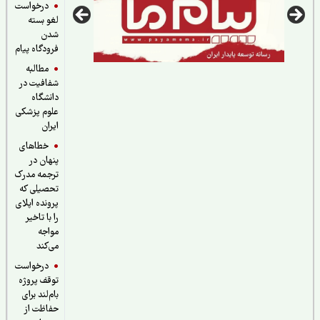
درخواست
لغو بسته
شدن
فرودگاه پیام
مطالبه
شفافیت در
دانشگاه
علوم پزشکی
ایران
خطاهای
پنهان در
ترجمه مدرک
تحصیلی که
پرونده اپلای
را با تاخیر
مواجه
می‌کند
درخواست
توقف پروژه
بام‌لند برای
حفاظت از