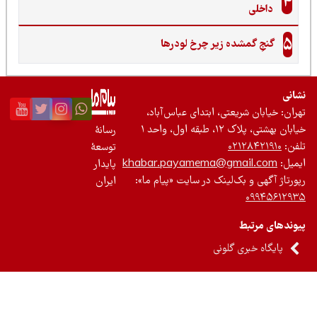
4
داخلی
5
گنجِ گمشده زیر چرخ لودرها
نی
ان: خیابان شریعتی، ابتدای عباس‌آباد،
 بهشتی، پلاک ۱۲، طبقه اول، واحد ۱
رسانۀ
ن:
۰۲۱۲۸۴۲۱۹۱۰
توسعۀ
یل:
khabar.payamema@gmail.com
پایدار
رتاژ آگهی و بک‌لینک در سایت «پیام ما»:
ایران
۰۹۹۴۵۶۱۲
ندهای مرتبط
پایگاه خبری گلونی