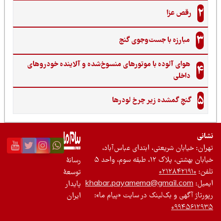
2
رقص عزا
3
مبارزه با جست‌وجوی گنج‌
هوای آلوده با موتورهای منسوخ‌شده و آلاینده خودروهای
4
داخلی
5
گنجِ گمشده زیر چرخ لودرها
نی
ان: خیابان شریعتی، ابتدای عباس‌آباد،
 بهشتی، پلاک ۱۲، طبقه سوم، واحد ۵
رسانۀ
ن:
۰۲۱۲۸۴۲۱۹۱۰
توسعۀ
یل:
khabar.payamema@gmail.com
پایدار
رتاژ آگهی و بک‌لینک در سایت «پیام ما»:
ایران
۰۹۹۴۵۶۱۲