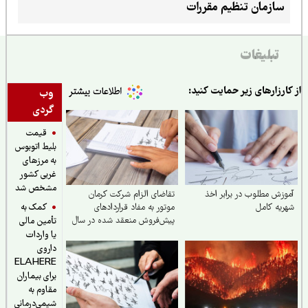
سازمان تنظیم مقررات
تبلیغات
ارزارهای زیر حمایت کنید:
وب
گردی
قیمت
بلیط اتوبوس
به مرزهای
غربی کشور
مشخص شد
زش مطلوب در برابر اخذ
تقاضای الزام شرکت کرمان
کمک به
یه کامل
موتور به مفاد قراردادهای
پیش‌فروش منعقد شده در سال
تأمین مالی
۱۴۰۴
یا واردات
داروی
ELAHERE
برای بیماران
مقاوم به
شیمی‌درمانی