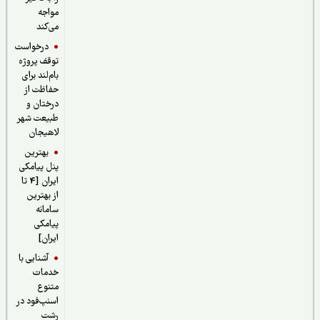
مواجه
می‌کند
درخواست
توقف پروژه
بام‌لند برای
حفاظت از
درختان و
طبیعت شهر
لاهیجان
بهترین
پنل پیامکی
ایران [4 تا
از بهترین
سامانه
پیامکی
ایران]
آشنایی با
خدمات
متنوع
اسنپ‌فود در
رشت