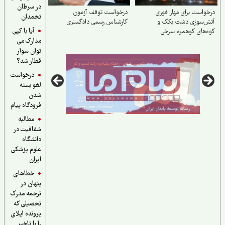
در سرطان
واست برای مهار فوری
درخواست توقف آزمون
تخمدان
ش‌سوزی دشت بکک و
کارشناس رسمی دادگستری
آیا با کپی
‌های کوهمره‌ سرخی
مدارک می
توان سوار
قطار شد؟
درخواست
لغو بسته
شدن
فرودگاه پیام
مطالبه
شفافیت در
دانشگاه
علوم پزشکی
ایران
خطاهای
پنهان در
ترجمه مدرک
تحصیلی که
پرونده اپلای
را با تاخیر