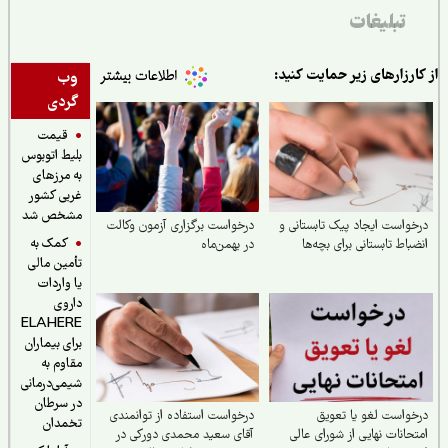
تبلیغات
ارزارهای زیر حمایت کنید:
وب
گردی
قیمت
بلیط اتوبوس
به مرزهای
غربی کشور
مشخص شد
واست ایجاد پیک تابستانی و
درخواست برگزاری آزمون وکالت
کمک به
باط تابستانی برای بچه‌ها
در بهمن‌ماه
تأمین مالی
یا واردات
داروی
ELAHERE
برای بیماران
مقاوم به
شیمی‌درمانی
در سرطان
واست لغو یا تعویق
درخواست استفاده از توانمندی
تخمدان
حانات نهایی از شورای عالی
آقای سعید محمدی دورکی در