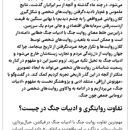
ی‌شود. در چند ماه گذشته و آنچه از سر ایرانیان گذشت، نتایج
لموس و غم‌بار نادیده‌گرفتن روایت‌های شخصی و شکل‌گیری
لان‌روایتی غیرواقعی را به چشم دیدیم؛ با بهایی سنگین به قیمت
زدست‌رفتن سرمایه‌های اقتصادی و جانی مردم یک سرزمین.
راین‌بین خلط معنای روایت جنگ با ادبیات جنگ خطایی دامنه‌دار
ست و ممکن است به بلعیدن روایت‌های شخصی توسط
ان‌روایت‌ها و تکرار چرخه عبرت‌نگرفتن از تاریخ بینجامد. چرا که
هان روایت از دل‌زندگی مردم و تجارب زیسته‌شان خارج می‌شود و
بیات جنگ به تخیل تکیه می‌زند. لزوم تمییز این دو مفهوم در کنار به
سمیت شناساندن روایت‌های شخصی می‌تواند به ایجاد تصویری
تکثر از آنچه در این گذر تاریخی تجربه کردیم کمک کند. در گفت‌وگو با
مهرنوش ارزاقی» منتقد ادبی و پژوهشگر نخست به مفهوم «ادبیات
نگ» می‌پردازیم و در ادامه به واکاوی روایت‌های شخصی در
رومایی جمعی چون جنگ.
فاوت روایتگری و ادبیات جنگ در چیست؟
هم‌ترین تفاوت روایت جنگ با ادبیات جنگ در فیکشن، خیال‌پردازی،
ستان‌پردازی و تأکید بر امر واقع‌شده و اتفاق رخ داده است. ادبیات