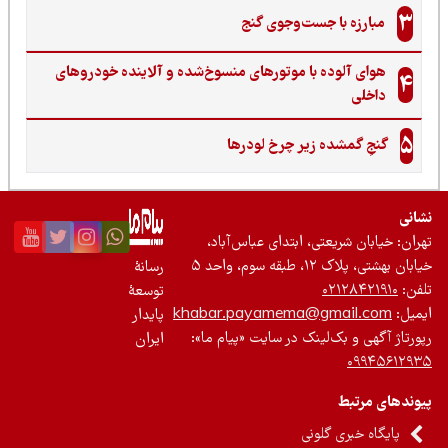
3
مبارزه با جست‌وجوی گنج‌
هوای آلوده با موتورهای منسوخ‌شده و آلاینده خودروهای
4
داخلی
5
گنجِ گمشده زیر چرخ لودرها
نی
ان: خیابان شریعتی، ابتدای عباس‌آباد،
 بهشتی، پلاک ۱۲، طبقه سوم، واحد ۵
رسانۀ
ن:
۰۲۱۲۸۴۲۱۹۱۰
توسعۀ
یل:
khabar.payamema@gmail.com
پایدار
رتاژ آگهی و بک‌لینک در سایت «پیام ما»:
ایران
۰۹۹۴۵۶۱۲
ندهای مرتبط
پایگاه خبری گلونی