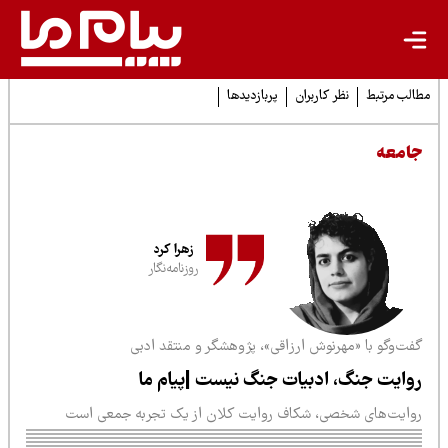
لب مرتبط
نظر کاربران
پربازدیدها
امعه
زهرا کرد
روزنامه‌نگار
فت‌وگو با «مهرنوش ارزاقی»، پژوهشگر و منتقد ادبی
وایت جنگ، ادبیات جنگ نیست |پیام ما
وایت‌های شخصی، شکاف روایت کلان از یک تجربه جمعی است