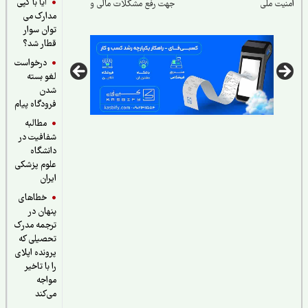
آیا با کپی
یت ملی
جهت رفع مشکلات مالی و
مدارک می
اقتصادی کشور
توان سوار
قطار شد؟
درخواست
لغو بسته
شدن
فرودگاه پیام
مطالبه
شفافیت در
دانشگاه
علوم پزشکی
ایران
خطاهای
پنهان در
ترجمه مدرک
تحصیلی که
پرونده اپلای
را با تاخیر
مواجه
می‌کند