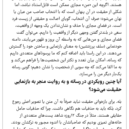
ستند. اگرچه این «من» مجازی ممکن است قابل‌استناد نباشد، اما
کلی از حقیقت در آن پنهان است که با انتخاب صاحب من عیان یا
هان می‌شود؛ صرف آن انتخاب، گویای اصالت و حقیقتی از زیست فرد
ست. در فضای مجازی با حذف و نشان‌ندادن یک وجهه از واقعیت،
عی در بلندتر گفتن وجهی دیگر از واقعیت را داریم. می‌توان گفت
ضای مجازی و من‌هایی که به واسطه آن بروز و ظهور می‌یابند، دامنه
ودنمایی (سلف پرزنتشین) به معنای بازنمایی و ساختن خود را گسترش
‌دهند. در این راستا باید اضافه کنم که ما پرسوناهای متعددی داریم
ه رسانه، امکان بیان تعدد و تکثر این شخصیت‌ها را فراهم می‌کند و
ه ما القا می‌کند که چه سویی از شخصیت را نشان دهیم؛ گویی رسانه
‌بار دیگر من را می‌سازد.
یا چنین رویکردی در رسانه و به روایت منجر به بازنمایی
قیقت می‌شود؟
ه. برای بازخوانی حقیقت نباید صرفاً به آن متن یا تصویر اصلی رجوع
رد، بلکه باید به حذفیات هم نگاهی داشت. چرا که حذفیات حامل
حقایقی هستند. مثلاً در جنگ ۱۲روزه شاهد پست‌های متعددی از
نه‌های تمیزی بودیم که صاحبانشان با اندوه مجبور به ترکشان بودند.