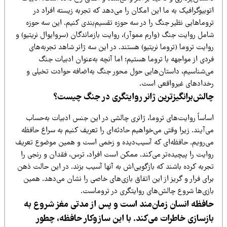
وبیوگرافیک به ما این امکان را می‌دهد که تجربه زیسته افراد در
روماهایی نظیر جنگ را در سه حوزه تقسیم‌بندی کنیم. این سه حوزه
امل روایت جنگ (وارم مموآر)، روایت بازماندگان (سروایوال نریتیو) و
ایت تروما (تروما نریتیو) هستند. در این سه ژانر شاهد تجربه‌های
دی از مواجهه با تروما هستیم؛ اما آنچه به‌عنوان ادبیات جنگ
ی‌شناسیم، داستان‌هایی حول محور جنگ به‌اضافه حوادث تخیلی و
خدادهای غیرواقعی است.
الش‌برانگیزترین ژانر روایتگری در جنگ چیست؟
ساساً روایت‌های تروما، ژانری چالشی در این جنس ادبیات به‌حساب
‌آیند. زیرا وقتی می‌خواهیم حادثه‌ای را تعریف کنیم به سراغ حافظه
ی‌رویم. حافظه‌ای که آسیب‌دیده و زخمی است و همین موضوع تعریف
وایت را پیچیده‌تر می‌کند. ممکن است افراد، ترس، فقدان و رنجی را
ربه کرده باشند که بازگویی‌اش به آنها آسیب بزند. در این حالت ذهن
ای فرار و گریز از این اتفاق بازی‌های خاصی را نشان می‌دهد. همین
ازی‌ها شروع چالش‌های روایتگری در تروماست.
افظه انسان زمان‌مند است و پس از مدتی مغز شروع به
ازسازی خاطرات می‌کند. با این سازوکار حافظه، چطور