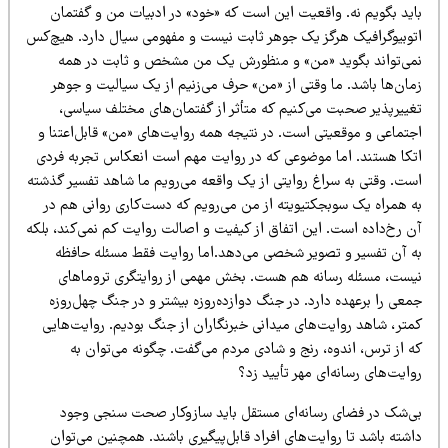
اید بگویم نه. واقعیت این است که «خود» در ادبیات من و گفتمان
توبیوگرافیک هرگز یک جوهر ثابت نیست و مفهومی سیال دارد. هیچ‌کس
می‌تواند بگوید «من» و منظورش یک من مشخص و ثابت در همه
مان‌ها باشد. ما وقتی از «من» حرف می‌زنیم از یک سیالیت و جوهر
غییرپذیر صحبت می‌کنیم که متأثر از گفتمان‌های مختلف سیاسی،
جتماعی و موقعیتی است. در نتیجه همه روایت‌های «من» قابل‌اعتنا و
تکا هستند. اما موضوعی که در روایت مهم است انعکاس تجربه فردی
ست. وقتی به سراغ روایتی از یک واقعه می‌رویم ما شاهد تفسیر گذشته
ه همراه یک سوبجکتیویته از من می‌رویم که دست‌کاری روانی هم در
ن رخ‌داده است. این اتفاق از کیفیت و اصالت روایت کم نمی‌کند، بلکه
ه آن تفسیر و تصویر شخصی می‌دهد.اما روایت فقط مسئله حافظه
یست، مسئله رسانه هم هست. بخش مهمی از روایتگری تروماهای
عی را برعهده دارد. در جنگ دوازده‌روزه بیشتر و در جنگ چهل‌روزه
متر، شاهد روایت‌های میدانی خبرنگاران از جنگ بودیم. روایت‌هایی
ه از ترس، اندوه، رنج و شادی مردم می‌گفت. چگونه می‌توان به
ایت‌های رسانه‌ای مهر تأیید زد؟
ی‌شک در فضای رسانه‌ای مستقل باید سازوکار صحت سنجی وجود
شته باشد تا روایت‌های افراد قابل‌پیگیری باشند. همچنین می‌توان