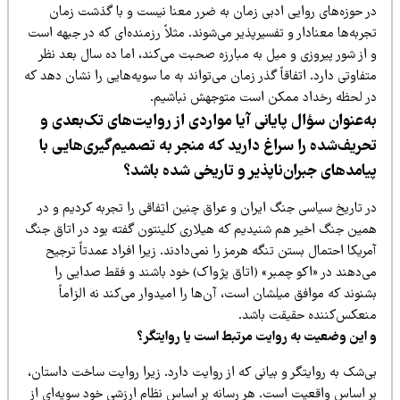
ر حوزه‌های روایی ادبی زمان به ضرر معنا نیست و با گذشت زمان
ربه‌ها معنادار و تفسیرپذیر می‌شوند. مثلاً رزمنده‌ای که در جبهه است
 از شور پیروزی و میل به مبارزه صحبت می‌کند، اما ده سال بعد نظر
فاوتی دارد. اتفاقاً گذر زمان می‌تواند به ما سویه‌هایی را نشان دهد که
ر لحظه رخداد ممکن است متوجهش نباشیم.
ه‌عنوان سؤال پایانی آیا مواردی از روایت‌های تک‌بعدی و
حریف‌شده را سراغ دارید که منجر به تصمیم‌گیری‌هایی با
یامدهای جبران‌ناپذیر و تاریخی شده باشد؟
ر تاریخ سیاسی جنگ ایران و عراق چنین اتفاقی را تجربه کردیم و در
مین جنگ اخیر هم شنیدیم که هیلاری کلینتون گفته بود در اتاق جنگ
ریکا احتمال بستن تنگه هرمز را نمی‌دادند. زیرا افراد عمدتاً ترجیح
ی‌دهند در «اکو چمبر» (اتاق پژواک) خود باشند و فقط صدایی را
نوند که موافق میلشان است، آن‌ها را امیدوار می‌کند نه الزاماً
نعکس‌کننده حقیقت باشد.
 این وضعیت به روایت مرتبط است یا روایتگر؟
‌شک به روایتگر و بیانی که از روایت دارد. زیرا روایت ساخت داستان،
ر اساس واقعیت است. هر رسانه بر اساس نظام ارزشی خود سویه‌ای از