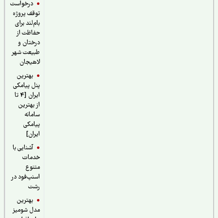
درخواست
توقف پروژه
بام‌لند برای
حفاظت از
درختان و
طبیعت شهر
لاهیجان
بهترین
پنل پیامکی
ایران [4 تا
از بهترین
سامانه
پیامکی
ایران]
آشنایی با
خدمات
متنوع
اسنپ‌فود در
رشت
بهترین
مدل شومیز