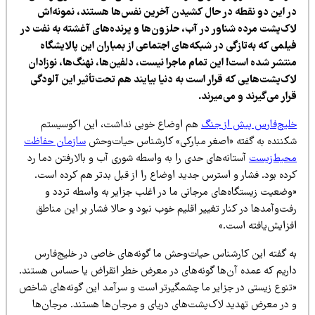
ر این دو نقطه در حال کشیدن آخرین نفس‌ها هستند، نمونه‌اش
اک‌پشت مرده شناور در آب، حلزون‌ها و پرنده‌های آغشته به نفت در
لمی که به‌تازگی در شبکه‌های اجتماعی از بمباران این پالایشگاه
نتشر شده است! این تمام ماجرا نیست، دلفین‌ها، نهنگ‌ها، نوزادان
اک‌پشت‌هایی که قرار است به دنیا بیایند هم تحت‌تأثیر این آلودگی
ار می‌گیرند و می‌میرند.
لیج‌فارس پیش از جنگ
هم اوضاع خوبی نداشت، این اکوسیستم
کننده به گفته «اصغر مبارکی» کارشناس حیات‌وحش
سازمان حفاظت
حیط‌زیست
آستانه‌های حدی را به واسطه شوری آب و بالارفتن دما رد
رده بود. فشار و استرس جدید اوضاع را از قبل بدتر هم کرده است.
وضعیت زیستگاه‌های مرجانی ما در اغلب جزایر به واسطه تردد و
ت‌وآمدها در کنار تغییر اقلیم خوب نبود و حالا فشار بر این مناطق
فزایش‌یافته است.»
ه گفته این کارشناس حیات‌وحش ما گونه‌های خاصی در خلیج‌فارس
اریم که عمده آن‌ها گونه‌های در معرض خطر انقراض یا حساس هستند.
تنوع زیستی در جزایر ما چشمگیرتر است و سرآمد این گونه‌های شاخص
 در معرض تهدید لاک‌پشت‌های دریای و مرجان‌ها هستند. مرجان‌ها