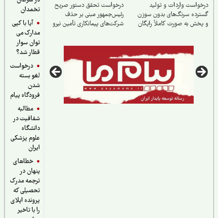
در سرطان
واست واردات و تولید
درخواست تحقق دستور صریح
تخمدان
رده سرنگ‌های بدون سوزن
رئیس‌جمهور مبنی بر حذف
آیا با کپی
خش به صورت کاملاً رایگان
شرکت‌های پیمانکاری تأمین نیرو
مدارک می
توان سوار
قطار شد؟
درخواست
لغو بسته
شدن
فرودگاه پیام
مطالبه
شفافیت در
دانشگاه
علوم پزشکی
ایران
خطاهای
پنهان در
ترجمه مدرک
تحصیلی که
پرونده اپلای
را با تاخیر