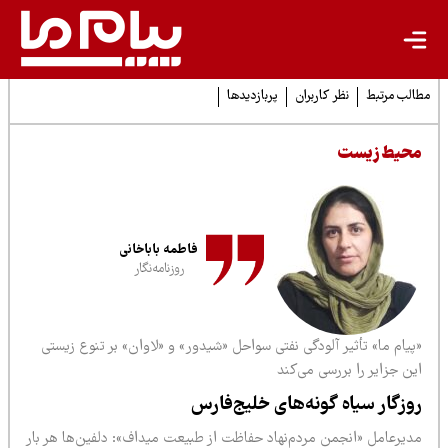
لب مرتبط
نظر کاربران
پربازدیدها
حیط زیست
فاطمه باباخانی
روزنامه‌نگار
یام ما» تأثیر آلودگی نفتی سواحل «شیدور» و «لاوان» بر تنوع زیستی
ن جزایر را بررسی می‌کند
وزگار سیاه گونه‌های خلیج‌فارس
دیرعامل «انجمن مردم‌نهاد حفاظت از طبیعت میداف»: دلفین‌ها هر بار