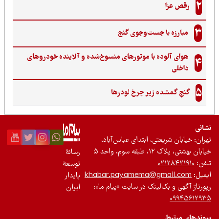
2
رقص عزا
3
مبارزه با جست‌وجوی گنج‌
هوای آلوده با موتورهای منسوخ‌شده و آلاینده خودروهای
4
داخلی
5
گنجِ گمشده زیر چرخ لودرها
نی
ان: خیابان شریعتی، ابتدای عباس‌آباد،
 بهشتی، پلاک ۱۲، طبقه سوم، واحد ۵
رسانۀ
ن:
۰۲۱۲۸۴۲۱۹۱۰
توسعۀ
یل:
khabar.payamema@gmail.com
پایدار
رتاژ آگهی و بک‌لینک در سایت «پیام ما»:
ایران
۰۹۹۴۵۶۱۲
ندهای مرتبط