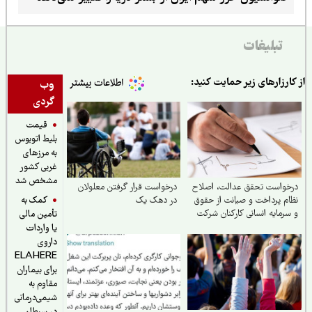
تبلیغات
ارزارهای زیر حمایت کنید:
وب
گردی
قیمت
بلیط اتوبوس
به مرزهای
غربی کشور
مشخص شد
خواست تحقق عدالت، اصلاح
درخواست قرار گرفتن معلولان
کمک به
م پرداخت و صیانت از حقوق
در دهک یک
رمایه انسانی کارکنان شرکت
تأمین مالی
 نفت ایران
یا واردات
داروی
ELAHERE
برای بیماران
مقاوم به
شیمی‌درمانی