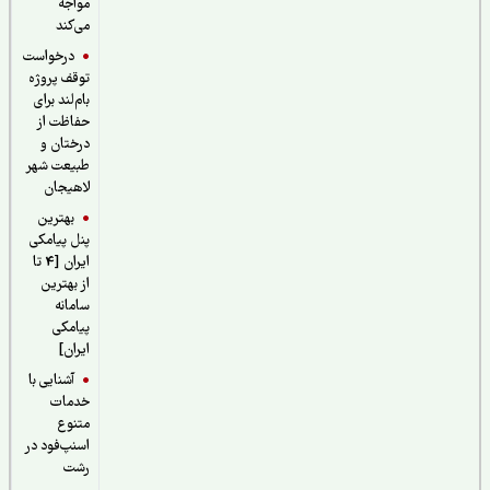
مواجه
می‌کند
درخواست
توقف پروژه
بام‌لند برای
حفاظت از
درختان و
طبیعت شهر
لاهیجان
بهترین
پنل پیامکی
ایران [4 تا
از بهترین
سامانه
پیامکی
ایران]
آشنایی با
خدمات
متنوع
اسنپ‌فود در
رشت