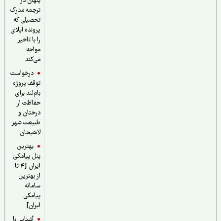
پنهان در
ترجمه مدرک
تحصیلی که
پرونده اپلای
را با تاخیر
مواجه
می‌کند
درخواست
توقف پروژه
بام‌لند برای
حفاظت از
درختان و
طبیعت شهر
لاهیجان
بهترین
پنل پیامکی
ایران [4 تا
از بهترین
سامانه
پیامکی
ایران]
آشنایی با