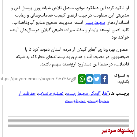
و تاکید کرد: این عملکرد موفق، حاصل تلاش شبانه‌روزی پرسنل فنی و
دیریتی این معاونت در جهت ارتقای کیفیت خدمات‌رسانی و رعایت
ستانداردهای
محیط‌زیستی
است؛ مدیریت صحیح منابع آب‌وفاضلاب،
لید اصلی توسعه پایدار و حفظ میراث طبیعی گیلان در سال‌های آینده
واهد بود.
اون بهره‌برداری آبفای گیلان از مردم استان دعوت کرد تا با
رفه‌جویی در مصرف آب و عدم ورود پسماندهای خطرناک به شبکه
اضلاب، در حفظ این دستاورد ارزشمند سهیم باشند.
 اشتراک
ذارید:
رچسب ها:
آبفا
،
آلودگی محیط زیست
،
تصفیه فاضلاب
،
حفاظت از
محیط‌زیست
،
محیط‌زیست
نهاد سردبیر