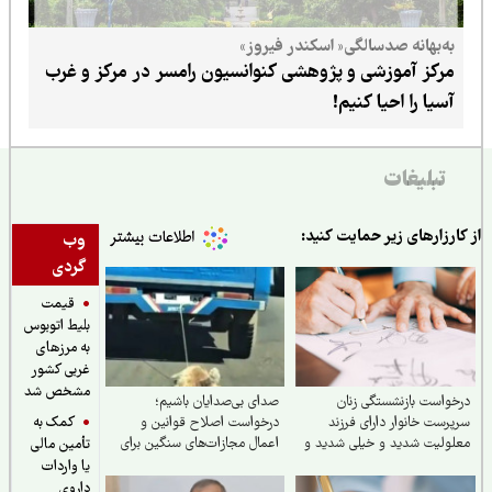
به‌بهانه صدسالگی« اسکندر فیروز»
مرکز آموزشی و پژوهشی کنوانسیون رامسر در مرکز و غرب
آسیا را احیا کنیم!
تبلیغات
ارزارهای زیر حمایت کنید:
وب
گردی
قیمت
بلیط اتوبوس
به مرزهای
غربی کشور
مشخص شد
واست بازنشستگی زنان
صدای بی‌صدایان باشیم؛
کمک به
رست خانوار دارای فرزند
درخواست اصلاح قوانین و
ولیت شدید و خیلی شدید و
اعمال مجازات‌های سنگین برای
تأمین مالی
ندان اوتیسم در مشاغل
حیوان‌آزاری
یا واردات
 و زیان‌آور
داروی