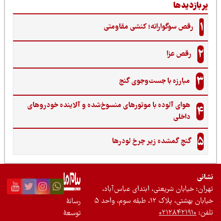
ربازدیدها
1
رقص سوگوارانه؛ کنشی مقاومتی
2
رقص عزا
3
مبارزه با جست‌وجوی گنج‌
هوای آلوده با موتورهای منسوخ‌شده و آلاینده خودروهای
4
داخلی
5
گنجِ گمشده زیر چرخ لودرها
نی
ان: خیابان شریعتی، ابتدای عباس‌آباد،
 بهشتی، پلاک ۱۲، طبقه سوم، واحد ۵
رسانۀ
ن:
۰۲۱۲۸۴۲۱۹۱۰
توسعۀ