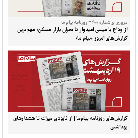
یام ما
یسی امیدوار تا بحران بازار مسکن؛ مهم‌ترین
روز «پیام ما»
زنامه پیام‌ما | از نابودی میراث تا هشدارهای