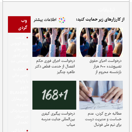
ر حمایت کنید:
وب
گردی
قیمت
بلیط اتوبوس
به مرزهای
غربی کشور
 حقوق
درخواست اجرای فوری حکم
مشخص شد
یع‌شده ۶۰۰ هزار
انفصال از خدمت قطعی دکتر
کمک به
از
طاهره چنگیز
تأمین مالی
یا واردات
داروی
ELAHERE
برای بیماران
مقاوم به
شیمی‌درمانی
ن، عدم
درخواست پیگیری کیفری
در سرطان
یت درست
بین‌المللی جنایت مدرسه
تخمدان
بال
میناب
آیا با کپی