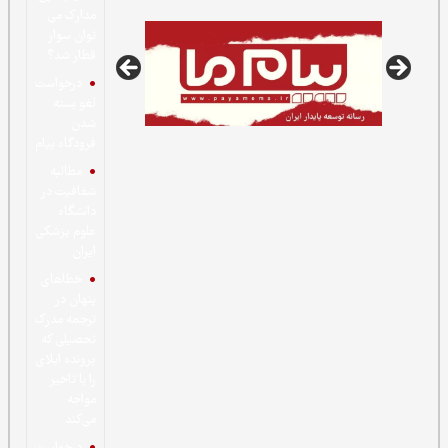
مدارک می
توان سوار
قطار شد؟
درخواست
لغو بسته
شدن
فرودگاه پیام
مطالبه
شفافیت در
دانشگاه
علوم پزشکی
ایران
خطاهای
پنهان در
ترجمه مدرک
تحصیلی که
پرونده اپلای
را با تاخیر
مواجه
می‌کند