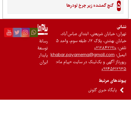
ده زیر چرخ لودرها
عتی، ابتدای عباس‌آباد،
واحد ۵
رسانۀ
۰۲
توسعۀ
khabar.payamema@gm
پایدار
‌لینک در سایت «پیام ما»:
ایران
 گلونی