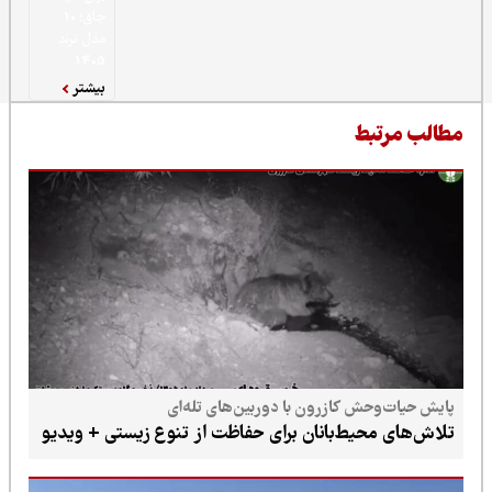
چاق؛ 10
مدل ترند
1405
بیشتر
ط
 کازرون با دوربین‌های تله‌ای
یط‌بانان برای حفاظت از تنوع زیستی + ویدیو