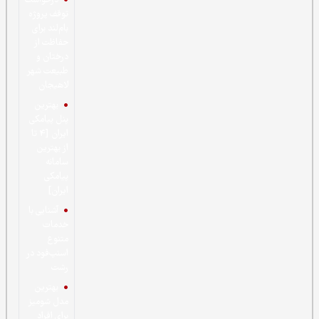
درخواست
توقف پروژه
بام‌لند برای
حفاظت از
درختان و
طبیعت شهر
لاهیجان
بهترین
پنل پیامکی
ایران [4 تا
از بهترین
سامانه
پیامکی
ایران]
آشنایی با
خدمات
متنوع
اسنپ‌فود در
رشت
بهترین
مدل شومیز
برای افراد