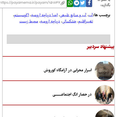
 اشتراک
ذارید:
رچسب ها:
آب
،
آب و منابع طبیعی
،
احیا دریاچه ارومیه
،
اکوسیستم
،
تغییراقلیم
،
خشکسالی
،
دریاچه ارومیه
،
محیط زیست
نهاد سردبیر
اسرار محرابی در آرامگاه کوروش
در حصار انگِ اجتماعــــــــی