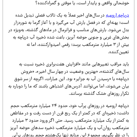
وشحالی واقعی و پایدار است، یا موقتی و گمراه‌کننده؟
یاچه ارومیه
در سال‌های اخیر عملاً به یک تالاب فصلی تبدیل شده
ت؛ پهنه‌ای که در فصل بارش آب می‌گیرد و با آغاز گرما به شوره‌زار
ل می‌شود. بارش‌های مناسب و فرانرمال در ماه‌های گذشته، به‌ویژه در
خش‌های غربی و جنوبی حوضه آبریز، باعث شده ذخیره آب دریاچه به
بیش از ۳ میلیارد مترمکعب برسد؛ رقمی امیدوارکننده، اما نه
یین‌کننده.
اید مراقب تعبیرهایی مانند «افزایش هفت‌برابری ذخیره نسبت به
ال‌های گذشته»، «بهترین وضعیت در چهار سال اخیر»، «خروش
یاچه» یا «رسیدن آب به جزایر» بود. این عبارات، اگرچه از سر شوق
ان می‌شوند، اما می‌توانند آدرس‌های اشتباهی باشند که ما را دوباره به
کرار روزهای خشک گذشته برسانند.
دریاچه ارومیه در روزهای پرآب خود، حدود ۲۴ میلیارد مترمکعب حجم
اشت؛ ذخیره‌ای که در کمتر از یک ربع قرن از دست رفت و در مقاطعی
به کمتر از یک میلیارد مترمکعب رسید. حتی اگر ورود حدود ۳ میلیارد
ترمکعب روان‌آب و یک میلیارد مترمکعب ذخیره سدهای حوضه آبریز
ا در نظر بگیریم، مجموع این منابع تنها یک‌هشتم حجم روزهای پرآبی