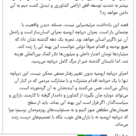
یشتر به تشدید توسعه افقی اراضی کشاورزی و تبدیل کشت دیم به آبی
امن خواهد زد؟
صد این یادداشت مرثیه‌سرایی نیست. مسئله، دیدن واقعیت با
شمانی باز است. بحران دریاچه ارومیه بحرانی انسان‌ساز است و راه‌حل
ن نیز ناگزیر انسانی خواهد بود. تجربه یک دهه گذشته نشان داد که
چ بودجه و اقدام صرفاً دولتی نتوانست این پهنه آبی را زنده کند.
لیاردها تومان اعتبار داخلی و میلیون‌ها دلار کمک بین‌المللی هزینه
د، اما تابستان گذشته خبر از مرگ کامل دریاچه می‌رسید.
حیای دریاچه ارومیه بدون تغییر رفتار جمعی ممکن نیست. این دریاچه
ها با یک «برنامه اقدام مشترک» و با مشارکت مردمی که در کنار آن
ندگی می‌کنند، نفس می‌کشند و آینده‌شان به آن گره‌خورده است،
‌تواند دوباره جان بگیرد؛ از کشاورز و دامدار گرفته تا کارمند، بازاری و
است‌گذار. اگر قرار است این پهنه آبی بماند، باید از سطح
یجان‌های مقطعی عبور کنیم و به مسئولیت‌های روزمره‌مان برسیم؛ چرا
 دریاچه ارومیه نه با باران‌های خوب، بلکه با تصمیم‌های درست زنده
‌ماند.