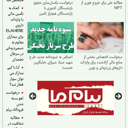
مشخص شد
لبه ملی برای خروج فوری از
درخواست یکسان‌سازی حقوق
کمک به
N
بازنشستگان کشوری با
بازنشستگان هم‌تراز تأمین
تأمین مالی
اجتماعی
یا واردات
داروی
ELAHERE
برای بیماران
مقاوم به
شیمی‌درمانی
در سرطان
خواست اختصاص بخشی از
اعتراض به شیوه‌نامه جدید طرح
تخمدان
بع مالی آزادشده برای واردات
شهید صیاد شیرازی (جایگزین
آیا با کپی
وهای ژن‌درمانی و نوین
خدمت)
مدارک می
توان سوار
قطار شد؟
درخواست
لغو بسته
شدن
فرودگاه پیام
مطالبه
شفافیت در