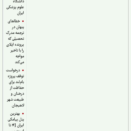
دانشگاه
علوم پزشکی
ایران
خطاهای
پنهان در
ترجمه مدرک
تحصیلی که
پرونده اپلای
را با تاخیر
مواجه
می‌کند
درخواست
توقف پروژه
بام‌لند برای
حفاظت از
درختان و
طبیعت شهر
لاهیجان
بهترین
پنل پیامکی
ایران [4 تا