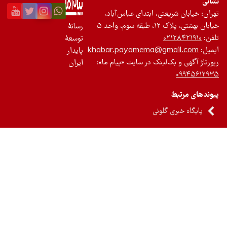
نی
ان: خیابان شریعتی، ابتدای عباس‌آباد،
 بهشتی، پلاک ۱۲، طبقه سوم، واحد ۵
رسانۀ
ن:
۰۲۱۲۸۴۲۱۹۱۰
توسعۀ
یل:
khabar.payamema@gmail.com
پایدار
رتاژ آگهی و بک‌لینک در سایت «پیام ما»:
ایران
۰۹۹۴۵۶۱۲
ندهای مرتبط
پایگاه خبری گلونی