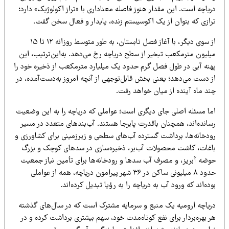
یاچه است. این مقدار هنوز فاصله معناداری با «تراز اکولوژیک» دارد؛
رازی که بتوان از یک اکوسیستم زنده، پایدار و فعال سخن گفت.
از سوی دیگر، با آغاز فصل تابستان، به طور متوسط روزانه ۱۲ تا ۱۵
یلیون مترمکعب تبخیر از سطح دریاچه رخ می‌دهد. به‌این‌ترتیب، این
هنه آبی در طول فصل گرم حدود یک میلیارد مترمکعب از ذخیره خود را
ز دست می‌دهد؛ یعنی بخش قابل‌توجهی از آنچه امروز به‌دست‌آمده، در
ند ماه آینده از میان خواهد رفت.
ما مسئله اصلی جای دیگری است؛ عواملی که دریاچه را به این وضعیت
سانده‌اند، همچنان باقدرت پابرجا هستند. آب‌بندهای متعدد در مسیر
ودخانه‌ها، برداشت گسترده آب‌های سطحی و زیرزمینی برای کشاورزی و
اغات، کاشت محصولات آب‌بر، ذخیره‌سازی در سدهای کوچک و بزرگ
وضه آبریز، و مصرف آب سدها و رودخانه‌ها برای تأمین نیاز جمعیت
حدود ۸ میلیونی ساکن در ۳۶ شهر پیرامون دریاچه، همه از عواملی
ده‌اند که ورود آب به دریاچه را به رؤیا تبدیل کرده‌اند.
ریاچه ارومیه یک منبع و سرمایه مشترک است که در سال‌های گذشته
 بهره‌بردار برای نفع کوتاه‌مدت خود، سهم بیشتری برداشت کرده و در