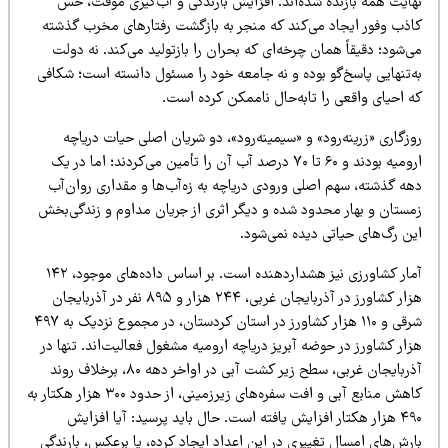
هایت همه بازنده شده‌اند. افزایش بارندگی و آب‌گیری موقت، حس
اذب وفور ایجاد می‌کند که منجر به بازگشت رفتارهای مخرب گذشته
‌شود؛ دقیقاً همان چرخه‌ای که بحران را بازتولید می‌کند. نه دولت
ه‌تنهایی پاسخ‌گو بوده و نه جامعه خود را مسئول دانسته است؛ شکافی
ه احیای واقعی را تابه‌حال ناممکن کرده است.
زگاری «زرینه‌رود» و «سیمینه‌رود»، دو شریان اصلی حیات دریاچه
ارومیه بودند و ۶۰ تا ۷۰ درصد آب آن را تأمین می‌کردند؛ اما در یک
هه گذشته، سهم اصلی ورودی دریاچه به زه‌آب‌ها و مقداری روان‌آب
مستان و بهار محدود شده و دیگر اثری از جریان مداوم و زندگی‌بخش
ین رگ‌های حیاتی دیده نمی‌شود.
آمار کشاورزی نیز هشداردهنده است. بر اساس داده‌های موجود، ۱۴۲
هزار کشاورز در آذربایجان غربی، ۲۴۴ هزار و ۸۹۵ نفر در آذربایجان
شرقی و ۱۱۰ هزار کشاورز در استان کردستان، در مجموع نزدیک به ۴۹۷
ار کشاورز در حوضه آبریز دریاچه ارومیه مشغول فعالیت‌اند. تنها در
آذربایجان غربی، سطح زیر کشت آبی در اواخر دهه ۸۰، برخلاف روند
کاهش منابع آبی و افت سفره‌های زیرزمینی، از حدود ۳۰۰ هزار هکتار به
۴۹۰ هزار هکتار افزایش یافته است. حال باید پرسید: آیا افزایش
رش‌های امسال تغییری در این اعداد ایجاد کرده، یا برعکس، بارندگی