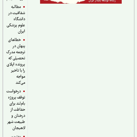
مطالبه
شفافیت در
دانشگاه
علوم پزشکی
ایران
خطاهای
پنهان در
ترجمه مدرک
تحصیلی که
پرونده اپلای
را با تاخیر
مواجه
می‌کند
درخواست
توقف پروژه
بام‌لند برای
حفاظت از
درختان و
طبیعت شهر
لاهیجان
بهترین