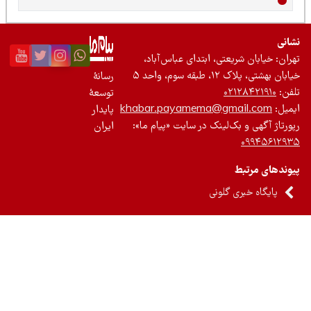
نی
ان: خیابان شریعتی، ابتدای عباس‌آباد،
 بهشتی، پلاک ۱۲، طبقه سوم، واحد ۵
رسانۀ
ن:
۰۲۱۲۸۴۲۱۹۱۰
توسعۀ
یل:
khabar.payamema@gmail.com
پایدار
رتاژ آگهی و بک‌لینک در سایت «پیام ما»:
ایران
۰۹۹۴۵۶۱۲
ندهای مرتبط
پایگاه خبری گلونی