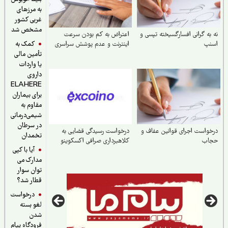
به مرزهای
غربی کشور
مشخص شد
به گرانی افسارگسیخته تپسی و
اعتراض به کم بودن سرعت
کمک به
نپ
اینترنت و عدم پوشش سراسری
تأمین مالی
یا واردات
داروی
ELAHERE
برای بیماران
مقاوم به
شیمی‌درمانی
در سرطان
واست اجرای قوانین عفاف و
درخواست رسیدگی قضایی به
تخمدان
اب
کلاهبرداری صرافی اکسکوینو
آیا با کپی
مدارک می
توان سوار
قطار شد؟
درخواست
لغو بسته
شدن
فرودگاه پیام