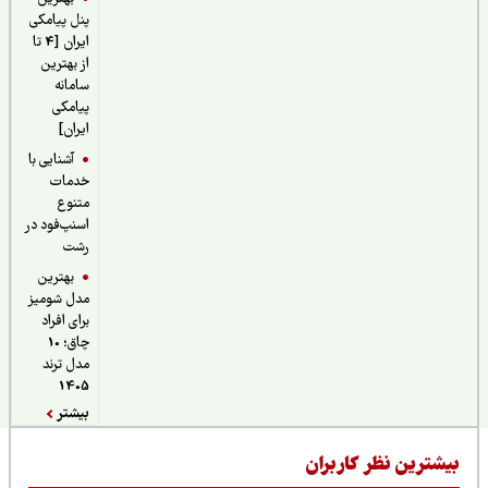
پنل پیامکی
ایران [4 تا
از بهترین
سامانه
پیامکی
ایران]
آشنایی با
خدمات
متنوع
اسنپ‌فود در
رشت
بهترین
مدل شومیز
برای افراد
چاق؛ 10
مدل ترند
1405
بیشتر
یشترین نظر کاربران