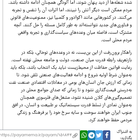
ه شعله‌ها از دید پنهان شوند، اما آلودگی همچنان ادامه داشته باشد.
ردم ممکن است دیگر آتش را نبینند، اما اثرات آن را تنفس و تجربه
‌کنند. در کشورهایی مانند اکوادور و کلمبیا نیز، ممنوعیت‌های قانونی
فناوری‌های جدید نتوانسته‌اند به طور کامل مسئله را حل کنند. آنچه
شترک است، فاصله میان وعده‌های سیاست‌گذاری و تجربه واقعی
ردم محلی است.
هکار برون‌رفت از این بن‌بست، نه در وعده‌های توخالی، بلکه در
ازتعریف رابطه قدرت میان صنعت، دولت و جامعه محلی نهفته است.
عایت قوانین حفاظت از محیط‌زیست نباید یک انتخاب باشد، بلکه باید
ه‌عنوان شرط اولیه شروع و ادامه فعالیت‌های صنعتی تلقی شود. تا
مانی که ارزش جان انسان‌های بومی در معادلات اقتصادی صنعت نفت
ه‌درستی قیمت‌گذاری نشود و تا زمانی که صدای جوامع محلی در
صمیم‌گیری‌های کلان شنیده نشود، مشعل‌های فلرسوزی همچنان
ه‌عنوان نمادی از تسلط قدرت سیستماتیک بر طبیعت و انسان، در افق
نوب ایران خواهند سوخت و سایه سرخ خود را بر فرهنگ و زندگی
ردمی حفظ خواهند کرد.
 اشتراک
ذارید: