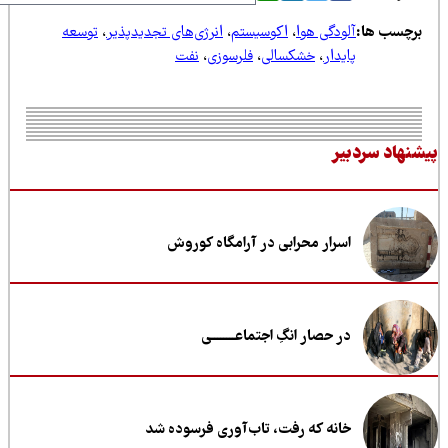
رچسب ها:
آلودگی هوا
،
اکوسیستم
،
انرژی‌های تجدیدپذیر
،
توسعه
پایدار
،
خشکسالی
،
فلرسوزی
،
نفت
نهاد سردبیر
اسرار محرابی در آرامگاه کوروش
در حصار انگِ اجتماعــــــــی
خانه که رفت، تاب‌آوری فرسوده شد