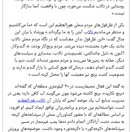
وستایی در تالاب شکست می‌خورد، چون با واقعیت آنجا سازگار
یست.»
کی از نقل‌قول‌های مردم محلی هورالعظیم این است که «ما می‌کاشتیم
 منتظر می‌ماندیم
تالا
ب آبش را به ما برگرداند.» پورشاد با بیان این
ثال گفت: «این نقل‌قول بدان معناست که در نگاه مردم محلی تالاب
نند یک «فرد بخشنده» دیده می‌شد. مردم برنج‌کار بودند، نه گندم‌کار.
کنون به دلیل جاده‌کشی، تقسیم‌بندی تالاب، سدسازی و سیاست‌های
یگر، حقابه به زمین‌ها نمی‌رسد و مردم مجبور شده‌اند کشت دیم یا
ت گندم انجام دهند، درحالی‌که هیچ آشنایی با بازار گندم ندارند و
منوعیت کشت برنج نیز معیشت آنها را مختل کرده است.»
به گفته این فعال محیط‌زیست در ۳۰ کیلومتری منطقه‌ای که گفته‌اند
رنج نکارید»، برنج کاشته می‌شود چون می‌گویند آب کافی دارد؛ یعنی در
دیریت منابع آب یک حوضه آبخیز که پایان آن
تالاب هورالعظیم
ت، نتوانسته‌ایم بین مردم و برنامه‌ریزان توافق ایجاد کنیم. او افزود:
ر اساس مطالعه‌ای که با حضور کشاورزان محلی از سرشاخه‌های کرخه
ه سمت دشت آزادگان انجام دادم ده‌ها پمپ غیرمجاز در مسیر
رشاخه‌های «کرخه‌کور» یا «کرخه‌نور» وجود داشت. حوضچه‌های پرورش