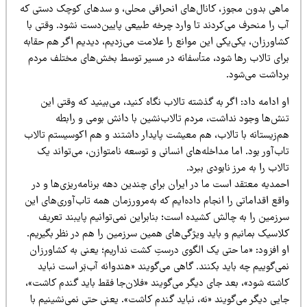
اهی بدون مجوز، کانال‌های انحرافی محلی، و سدهای کوچک دستی که
ب را منحرف می‌کردند تا وارد چرخه طبیعی پایین‌دست نشود. وقتی با
شاورزان، یکی‌یکی این موانع را علامت می‌زدیم، دیدیم اگر هم حقابه
رای تالاب رها شود، متأسفانه در مسیر توسط بخش‌های مختلف مردم
رداشت می‌شود.
 ادامه داد: اگر به گذشته تالاب نگاه کنید، می‌بینید که وقتی این
نش‌ها وجود نداشت، مردم تالاب‌نشین با دانش بومی و رابطه
م‌زیستانه با تالاب، هم معیشت پایدار داشتند و هم اکوسیستم تالاب
ب‌آور بود. اما مداخله‌های انسانی و توسعه نامتوازن، می‌تواند یک
لاب را به مرز نابودی ببرد.
مدیه معتقد است ما در ایران برای چندین دهه برنامه‌ریزی‌ها و در
قع اقداماتی را انجام داده‌ایم که به‌مرورزمان همه تاب‌آوری‌های این
رزمین را به چالش کشیده است؛ بنابراین نمی‌توانیم پایبند تعریف
لاسیک بمانیم و باید ویژگی‌های همین سرزمین را هم در نظر بگیریم.
و افزود: «ما حتی یک الگوی درستِ کشت نداریم؛ یعنی به کشاورزان
ی‌گوییم چه باید بکنند. گاهی می‌گویند «هندوانه آب‌بَر است نباید
اشته شود»، بعد جای دیگر می‌گویند «فلان‌جا فقط باید گندم کاشت»،
یی دیگر می‌گویند «نه، نباید گندم کاشت». یعنی حتی نمی‌نشینیم با