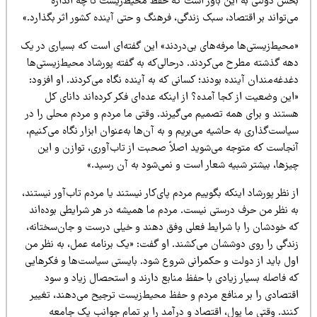
خش دولتی به این باور است که حفظ محیط‌زیست تا چه اندازه
‌تواند بر اقتصاد، سبک زندگی، فرهنگ و حتی آینده کشور اثر بگذارد.»
محیط‌زیستی‌ها مرفه‌های بی‌دردند» این گفته‌ای است که بسیاری در یک
هه گذشته مطرح می‌کردند. درحالی‌که به گفته پورشاد محیط‌زیستی‌ها
دغه‌مندان آینده بودند؛ کسانی که به آینده نگاه می‌کردند. او افزود:
ین وضعیت از کجا آمده؟ از اینکه عده‌ای فکر کرده‌اند دانای کل
ستند و برای همه تصمیم می‌گیرند. وقتی ما مردم و مردم محلی را در
است‌گذاری به حاشیه می‌بریم و به آن‌ها به‌عنوان ابزار نگاه می‌کنیم،
نجاست که متوجه می‌شوید اصلاً صحبت از تاب‌آوری، توازن و این
یزها، بیشتر شبیه شعار است و نمی‌شود به آن رسید.»
 نظر پورشاد اینکه بگوییم مردم پای‌کار نیستند یا مردم تاب‌آور نیستند،
ه نظر من حرف درستی نیست. مردم ما همیشه در هر شرایطی بوده‌اند
ه خودشان را با شرایط فعلی وفق دهند و خیلی درست و جان‌سختانه،
ندگی را روی دوششان می‌کشند. او گفت: «یک برنامه عمل، به نظر من
ول باید از دولت و حکمرانی شروع شود. بایستی سیاست‌ها و فکرهایی
 فاصله بسیار زیادی با حفظ منابع دارند و استحصال زیاد و سود
قتصادی را بر منافع مردم و حفظ محیط‌زیست ترجیح می‌دهند، تغییر
ند. وقتی ما پول، اقتصاد و درآمد را بر تمام جوانب یک جامعه