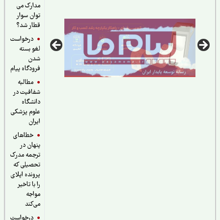
مدارک می
توان سوار
قطار شد؟
درخواست
لغو بسته
شدن
فرودگاه پیام
مطالبه
شفافیت در
دانشگاه
علوم پزشکی
ایران
خطاهای
پنهان در
ترجمه مدرک
تحصیلی که
پرونده اپلای
را با تاخیر
مواجه
می‌کند
درخواست