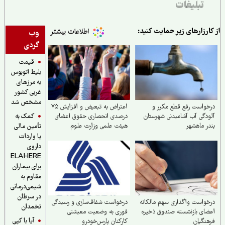
تبلیغات
ارزارهای زیر حمایت کنید:
وب
گردی
قیمت
بلیط اتوبوس
به مرزهای
غربی کشور
مشخص شد
واست رفع قطع مکرر و
اعتراض به تبعیض و افزایش ۷۵
کمک به
دگی آب آشامیدنی شهرستان
درصدی انحصاری حقوق اعضای
ر ماهشهر
هیئت علمی وزارت علوم
تأمین مالی
یا واردات
داروی
ELAHERE
برای بیماران
مقاوم به
شیمی‌درمانی
در سرطان
واست واگذاری سهم مالکانه
درخواست شفاف‌سازی و رسیدگی
تخمدان
ای بازنشسته صندوق ذخیره
فوری به وضعیت معیشتی
آیا با کپی
نگیان
کارکنان پارس‌خودرو