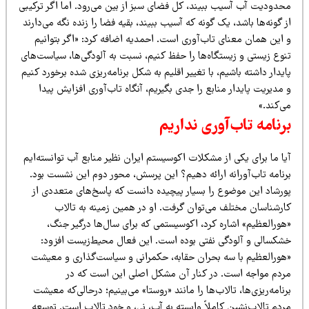
حدودیت آب آسیب ببیند، کل فضای سبز از بین می‌رود. اما اگر ترکیبی
 گونه‌ها باشد، یک گونه که آسیب ببیند، بقیه فضا را زنده نگه می‌دارند
 این همان معنای تاب‌آوری است. احمدیه اضافه کرد: «اگر بتوانیم
نوع زیستی و زیستگاه‌ها را حفظ کنیم، نسبت به آلودگی‌ها، سیاست‌های
یدار داشته باشیم، با تغییر اقلیم به شکل برنامه‌ریزی شده برخورد کنیم
مدیریت پایدار منابع را جدی بگیریم، آنگاه تاب‌آوری افزایش پیدا
‌کند.»
رنامه تاب‌آوری نداریم
ا ما برای یکی از مشکلات اکوسیستم ایران نظیر منابع آب توانسته‌ایم
رنامه تاب‌آورانه ارائه دهیم؟ این پرسش، محور دوم این نشست بود.
ورشاد این موضوع را بسیار پیچیده دانست که پاسخ‌های متعددی از
ارشناسان مختلف می‌توان گرفت. او در همین زمینه به تالاب
هورالعظیم» اشاره کرد، اکوسیستمی که برای سال‌ها درگیر جنگ،
شکسالی و آلودگی نفتی بوده است. این فعال محیط‌زیست افزود:
هورالعظیم با سه بحران حقابه، حکمرانی و سیاست‌گذاری و معیشت
ردم مواجه است. در کنار آن مشکل اصلی این است که در
نامه‌ریزی‌ها، تالاب‌ها را مانند «روستا» می‌بینیم؛ درحالی‌که معیشت
دم تالاب‌نشین کاملاً وابسته به آب، نی، و خود تالاب است. توسعه