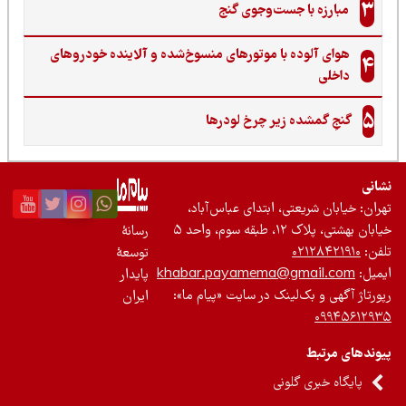
3
مبارزه با جست‌وجوی گنج‌
هوای آلوده با موتورهای منسوخ‌شده و آلاینده خودروهای
4
داخلی
5
گنجِ گمشده زیر چرخ لودرها
نی
ان: خیابان شریعتی، ابتدای عباس‌آباد،
 بهشتی، پلاک ۱۲، طبقه سوم، واحد ۵
رسانۀ
ن:
۰۲۱۲۸۴۲۱۹۱۰
توسعۀ
یل:
khabar.payamema@gmail.com
پایدار
رتاژ آگهی و بک‌لینک در سایت «پیام ما»:
ایران
۰۹۹۴۵۶۱۲
ندهای مرتبط
پایگاه خبری گلونی