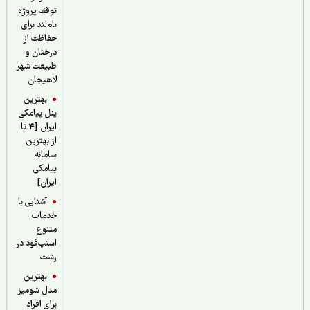
توقف پروژه
بام‌لند برای
حفاظت از
درختان و
طبیعت شهر
لاهیجان
بهترین
پنل پیامکی
ایران [4 تا
از بهترین
سامانه
پیامکی
ایران]
آشنایی با
خدمات
متنوع
اسنپ‌فود در
رشت
بهترین
مدل شومیز
برای افراد