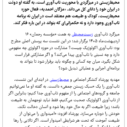
حیط‌زیستی در میزگردی با محوریت تاب‌آوری است، به گفته او دولت
 ایران خود را دانای کل می‌داند. «مژگان احمدیه» فعال حوزه
حیط‌زیست، کودک و طبیعت هم معتقد است در ایران نه برنامه
ب‌آوری وجود دارد و نه حکمرانی‌ای که بتواند در این باره فکر کند.
یزگرد تاب‌آوری
زیست‌محیطی
به همت «مؤسسه رحمان» ۱۶
اردیبهشت‌ماه ۱۴۰۵ برگزار شد؛ در این نشست سه پرسش اصلی مطرح
ود: تاب‌آوری اکولوژیک چیست؟ مشارکت در حوزه اکولوژی چه مفهومی
رد و چه نسبتی با تاب‌آوری پیدا می‌کند؟ و اگر مشارکتی قرار است
ل بگیرد، میان چه کسانی و چگونه باید برقرار شود تا بتواند به
نامه‌ای اجرایی و عملیاتی تبدیل شود؟
هدیه پورشاد کنشگر اجتماعی و
محیط‌زیستی
در ابتدای این نشست،
اب‌آوری را یک «سبک زیستن جمعی» دانست. به گفته او ما نمی‌توانیم
معه و گروه‌های اجتماعی را از مفهوم تاب‌آوری جدا کنیم؛ بنابراین اگر
ز تاب‌آوری اکولوژیک صحبت می‌کنیم، فقط نباید توجهمان به طبیعت
اشد؛ زیرا طبیعت اگر به حال خود رها شود و انسان دخالت نکند،
دش را دوباره می‌سازد. پورشاد افزود: «امیدواری را می‌توان از
بیعت آموخت که تحت هر شرایطی امیدوار است. اگر تالابی را رها