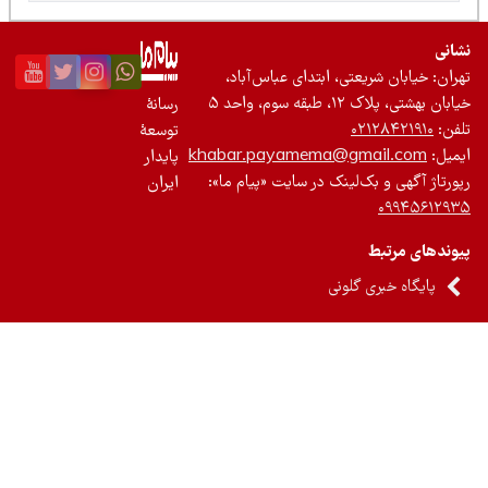
نی
ان: خیابان شریعتی، ابتدای عباس‌آباد،
 بهشتی، پلاک ۱۲، طبقه سوم، واحد ۵
رسانۀ
ن:
۰۲۱۲۸۴۲۱۹۱۰
توسعۀ
یل:
khabar.payamema@gmail.com
پایدار
رتاژ آگهی و بک‌لینک در سایت «پیام ما»:
ایران
۰۹۹۴۵۶۱۲
ندهای مرتبط
پایگاه خبری گلونی