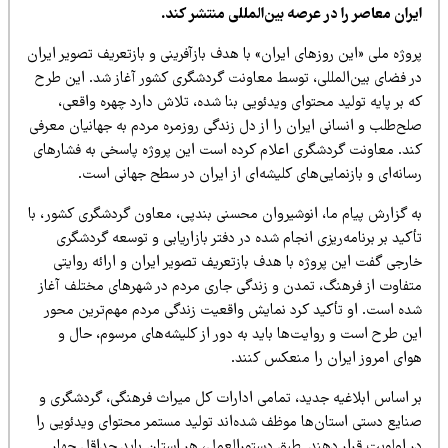
ران معاصر را در عرصه بین‌المللی منتشر کند.
وژه ملی «این روزهای ایران» با هدف بازآفرینی و بازتعریف تصویر ایران
ر فضای بین‌المللی، توسط معاونت گردشگری کشور آغاز شد. این طرح
 بر پایه تولید محتوای ویدئویی بنا شده، تلاش دارد چهره واقعی،
ح‌طلب و انسانی ایران را از دل زندگی روزمره مردم به جهانیان معرفی
ند. معاونت گردشگری اعلام کرده است این پروژه پاسخی به فشارهای
انه‌ای و بازنمایی‌های کلیشه‌ای از ایران در سطح جهانی است.
ه گزارش پیام ما، انوشیروان محسنی بندپی، معاون گردشگری کشور، با
کید بر برنامه‌ریزی انجام شده در دفتر بازاریابی و توسعه گردشگری
رجی گفت این پروژه با هدف بازتعریف تصویر ایران و ارائه روایتی
تفاوت از فرهنگ، تمدن و زندگی جاری مردم در شهرهای مختلف آغاز
ده است. او تأکید کرد نمایش واقعیت زندگی مردم مهم‌ترین محور
ین طرح است و روایت‌ها باید به دور از کلیشه‌های مرسوم، حال و
وای امروز ایران را منعکس کنند.
ر اساس ابلاغیه جدید، تمامی ادارات کل میراث فرهنگی، گردشگری و
نایع دستی استان‌ها موظف شده‌اند تولید مستمر محتوای ویدئویی را
ر اولویت قرار دهند. طبق دستورالعمل، هر استان باید حداقل چهار