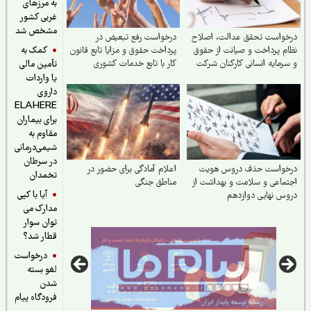
به مرزهای
غربی کشور
مشخص شد
خواست تحقق عدالت، اصلاح
درخواست رفع تبعیض در
کمک به
م پرداخت و صیانت از حقوق
پرداخت حقوق و مزایا تابع قانون
رمایه انسانی کارکنان شرکت
کار با تابع خدمات کشوری
تأمین مالی
 نفت ایران
یا واردات
داروی
ELAHERE
برای بیماران
مقاوم به
شیمی‌درمانی
در سرطان
خواست حذف دروس هویت
اعلام آمادگی برای حضور در
تخمدان
ماعی و سلامت و بهداشت از
مناطق جنگی
آیا با کپی
س نهایی دوازدهم
مدارک می
توان سوار
قطار شد؟
درخواست
لغو بسته
شدن
فرودگاه پیام