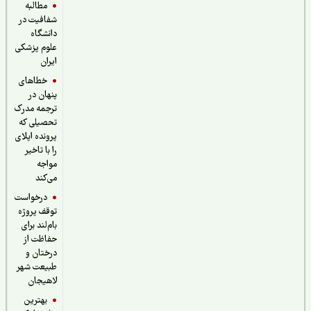
مطالبه
شفافیت در
دانشگاه
علوم پزشکی
ایران
خطاهای
پنهان در
ترجمه مدرک
تحصیلی که
پرونده اپلای
را با تاخیر
مواجه
می‌کند
درخواست
توقف پروژه
بام‌لند برای
حفاظت از
درختان و
طبیعت شهر
لاهیجان
بهترین