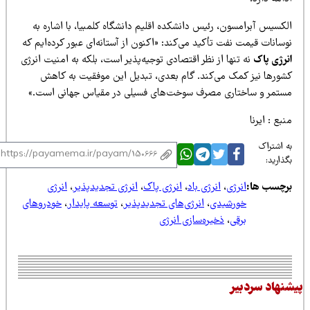
کسیس آبرامسون، رئیس دانشکده اقلیم دانشگاه کلمبیا، با اشاره به
سانات قیمت نفت تأکید می‌کند: «اکنون از آستانه‌ای عبور کرده‌ایم که
نرژی پاک
نه تنها از نظر اقتصادی توجیه‌پذیر است، بلکه به امنیت انرژی
شورها نیز کمک می‌کند. گام بعدی، تبدیل این موفقیت به کاهش
ستمر و ساختاری مصرف سوخت‌های فسیلی در مقیاس جهانی است.»
بع : ایرنا
 اشتراک
ذارید:
رچسب ها:
انرژی
،
انرژی باد
،
انرژی پاک
،
انرژی تجدیدپذیر
،
انرژی
خورشیدی
،
انرژی‌های تجدیدپذیر
،
توسعه پایدار
،
خودروهای
برقی
،
ذخیره‌سازی انرژی
نهاد سردبیر