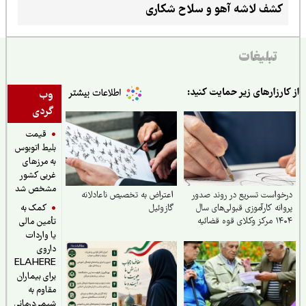
کشف لاشه آهو و سلاح شکاری
تبلیغات
ارزارهای زیر حمایت کنید:
وب
گردی
قیمت
بلیط اتوبوس
به مرزهای
غربی کشور
مشخص شد
واست تسریع در روند صدور
اعتراض به تخصیص ناعادلانه
کمک به
انه کارآموزی قبولی‌های سال
گازوئیل
ای قوه‌ قضائیه
تأمین مالی
یا واردات
داروی
ELAHERE
برای بیماران
مقاوم به
شیمی‌درمانی