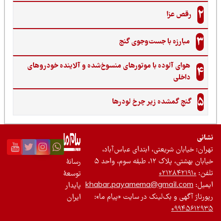
2
رقص عزا
3
مبارزه با جست‌وجوی گنج‌
هوای آلوده با موتورهای منسوخ‌شده و آلاینده خودروهای
4
داخلی
5
گنجِ گمشده زیر چرخ لودرها
نی
ان: خیابان شریعتی، ابتدای عباس‌آباد،
 بهشتی، پلاک ۱۲، طبقه سوم، واحد ۵
رسانۀ
ن:
۰۲۱۲۸۴۲۱۹۱۰
توسعۀ
یل:
khabar.payamema@gmail.com
پایدار
رتاژ آگهی و بک‌لینک در سایت «پیام ما»:
ایران
۰۹۹۴۵۶۱۲