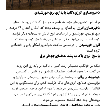
خیره‌سازی انرژی؛ کلید پایداری برق خورشیدی
ر اساس تخمین‌های مؤسسه «امبر»، در سال گذشته زیرساخت‌های
خیره‌سازی انرژی
به اندازه‌ای توسعه یافته که امکان انتقال ۱۴ درصد از
رق تولیدی خورشیدی را از ساعات اوج تابش به ساعات دیگر فراهم
رده است. این پیشرفت فنی، چالشی دیرینه را حل کرده و استفاده از
نرژی خورشیدی
را در تمامی ساعات شبانه‌روز امکان‌پذیر و اقتصادی
رده است.
اسخ انرژی پاک به رشد تقاضای جهانی برق
کلاس فولگام، تحلیلگر ارشد امبر، با تأکید بر پایداری این روند
ی‌گوید: «با وجود افزایش چشمگیر تقاضای برق ناشی از گسترش
ودروهای برقی
، سیستم‌های گرمایشی مدرن (پمپ‌های حرارتی) و
رقی‌سازی صنایع، انرژی‌های پاک ظرفیت کافی برای پاسخگویی به این
اضا را دارند.» پیش‌بینی می‌شود با عبور از این مرحله، منحنی تولید
وخت‌های فسیلی وارد فاز نزولی شود که تغییری بنیادین نسبت به
وندهای چند دهه گذشته محسوب می‌شود.
ین و هند؛ پیشگامان کاهش مصرف سوخت‌های فسیلی