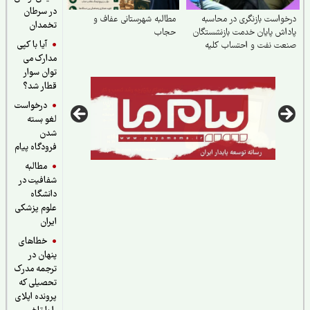
در سرطان
واست بازنگری در محاسبه
مطالبه شهرستانی عفاف و
تخمدان
اش پایان خدمت بازنشستگان
حجاب
آیا با کپی
عت نفت و احتساب کلیه
مدارک می
وات خدمتی
توان سوار
قطار شد؟
درخواست
لغو بسته
شدن
فرودگاه پیام
مطالبه
شفافیت در
دانشگاه
علوم پزشکی
ایران
خطاهای
پنهان در
ترجمه مدرک
تحصیلی که
پرونده اپلای