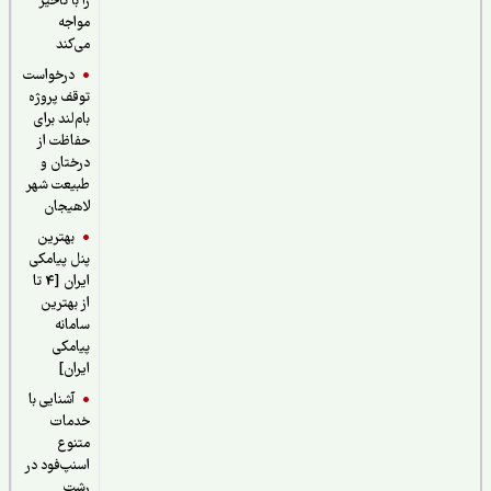
را با تاخیر
مواجه
می‌کند
درخواست
توقف پروژه
بام‌لند برای
حفاظت از
درختان و
طبیعت شهر
لاهیجان
بهترین
پنل پیامکی
ایران [4 تا
از بهترین
سامانه
پیامکی
ایران]
آشنایی با
خدمات
متنوع
اسنپ‌فود در
رشت