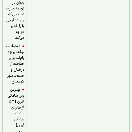
پنهان در
ترجمه مدرک
تحصیلی که
پرونده اپلای
را با تاخیر
مواجه
می‌کند
درخواست
توقف پروژه
بام‌لند برای
حفاظت از
درختان و
طبیعت شهر
لاهیجان
بهترین
پنل پیامکی
ایران [4 تا
از بهترین
سامانه
پیامکی
ایران]