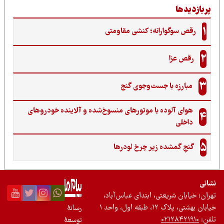
ربازدیدها
1
رقص سوگوارانه؛ کنشی مقاومتی
2
رقص عزا
3
مبارزه با جست‌وجوی گنج‌
هوای آلوده با موتورهای منسوخ‌شده و آلاینده خودروهای
4
داخلی
5
گنجِ گمشده زیر چرخ لودرها
نی
ان: خیابان شریعتی، ابتدای عباس‌آباد،
 بهشتی، پلاک ۱۲، طبقه اول، واحد ۱
رسانۀ
ن:
۰۲۱۲۸۴۲۱۹۱۰
توسعۀ