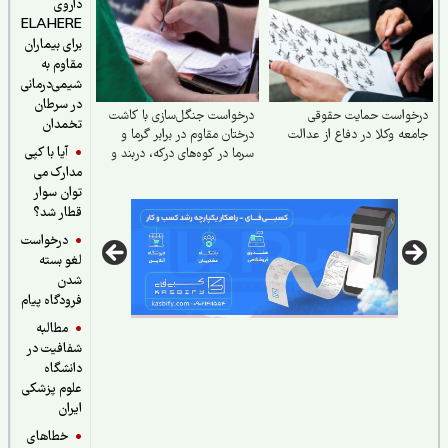
داروی
ELAHERE
برای بیماران
مقاوم به
شیمی‌درمانی
در سرطان
خواست حمایت حقوقی
درخواست جنگل‌سازی با کاشت
تخمدان
عه وکلا در دفاع از عدالت
درختان مقاوم در برابر گرما و
آیا با کپی
سرما در کوه‌های درکه، دربند و
مدارک می
...
توان سوار
قطار شد؟
درخواست
لغو بسته
شدن
فرودگاه پیام
مطالبه
شفافیت در
دانشگاه
علوم پزشکی
ایران
خطاهای