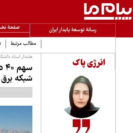
صفحۀ نخ
رسانۀ توسعۀ پایدار ایران
مطالب مرتبط
ن
هشدار استاد دانشکد
انرژی پاک
سه
شبکه برق