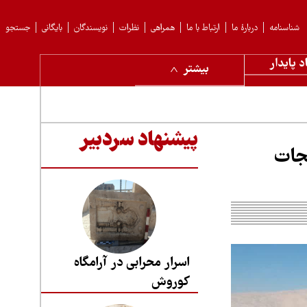
شناسنامه
دربارهٔ ما
ارتباط با ما
همراهی
نظرات
نویسندگان
بایگانی
جستجو
د پایدار
بیشتر
پیشنهاد سردبیر
نجات
اسرار محرابی در آرامگاه
کوروش