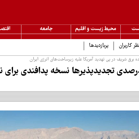
ست
محیط زیست و اقلیم
جامعه
اقتصا
ظر کاربران
پربازدیدها
ه برق شریف در پی تهدید آمریکا علیه زیرساخت‌های انرژی ایران
م ۴۰ درصدی تجدیدپذیرها نسخه پدافندی برای 