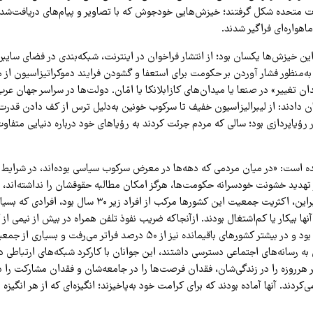
لات متحده شکل گرفتند؛ خیزش‌هایی خودجوش که با تصاویر و پیام‌های دریافت‌شده 
اهواره‌ای فراگیر شدند.
این خیزش‌ها یکسان بود؛ از انتشار فراخوان در اینترنت، شبکه‌بندی در فضای سایبر
‌منظور فشار آوردن بر حکومت برای استعفا و گشودن فرایند دموکراتیزاسیون از می
ان تغییر» در صنعا یا میدان‌های کازابلانکا یا امّان. دولت‌ها در سراسر جهان عر
دادند: از لیبرالیزاسیون خفیف تا سرکوب خونین به‌دلیل ترس از کف‌ دادن قدرت
در رؤیاپردازی بود؛ سالی که مردم جرئت کردند به رؤیاهای خود درباره دنیایی متفا
ده است: «در میان مردمی که دهه‌ها در معرض سرکوب سیاسی بوده‌اند، در شرایط
ر تهدید خشونت خودسرانه حکومت‌ها، هرگز امکان مطالبه حقوقشان را نداشته‌اند، 
وجود داشت. علاوه‌براین، اکثریت جمعیت این کشورها مرکب از افراد زیر ۳۰ سال بو
ها بیکار یا کم‌اشتغال بودند. ازآنجاکه ضریب نفوذ تلفن همراه در بیش از نیمی از
صددرصد فراتر رفته بود و در بیشتر کشورهای باقیمانده نیز از ۵۰ درصد فراتر می‌
به رسانه‌های اجتماعی دسترسی داشتند، این جوانان با کارکرد شبکه‌های ارتباطی دی
ر هرروزه را در زندگی‌شان، فقدان فرصت‌ها را در جامعه‌شان و فقدان مشارکت را 
ند. آنها آماده بودند که برای کرامت خود به‌پاخیزند؛ انگیزه‌ای که از هر انگیزه‌ 