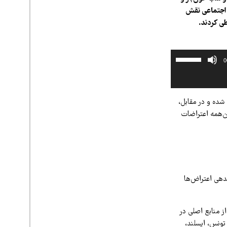
 اجتماعی نقش
طی کردند.
برای
0
افزایش
یا
کاهش
شده و در مقابل،
صدا
ن‌همه اعتراضات
از
کلیدهای
بالا
و
پایین
استفاده
ندهی اعتراض‌ها
کنید.
 اثر «مانوئل کاستلز» یکی از منابع اصلی در
لز توجه ویژه‌ای به نقش شبکه‌های اجتماعی در جنبش‌هایی دارد که سال ۲۰۱۱ در تونس، ایسلند،