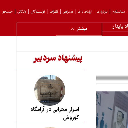
شناسنامه
دربارهٔ ما
ارتباط با ما
همراهی
نظرات
نویسندگان
بایگانی
جستجو
د پایدار
بیشتر
پیشنهاد سردبیر
اسرار محرابی در آرامگاه
کوروش