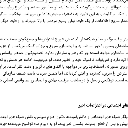
‌کنند با روایت‌های متضاد ذهن مردم را مشغول و آشفته کنند و این اتفاق مان
 درواقع، نویسنده می‌گوید حکومت‌ها به‌جای سانسور مستقیم، با طرح روایت خود
 و شک می‌کارند و به این طریق به تضعیف جنبش‌ها دامن می‌زنند. توفکچی می‌گو
نتشار سریع اطلاعات، از یک طرف توان بسیج مردمی را بالا می‌برند و از طرف دیگر
وییتر و فیسبوک و سایر شبکه‌های اجتماعی شروع اعتراض‌ها و جمع‌کردن جمعیت عظ
رسانه‌های رسمی را دور می‌زند، به روایت‌سازی سریع و جهانی کمک می‌کند و از هزین
ف ساختاری مواجه است؛ چراکه رهبر و سازمان ندارد، تصمیم‌گیری جمعی براساس
اکره دارد و نمی‌تواند تاکتیک خود را تغییر دهد. او می‌نویسد ادامه هر جنبش و ث
‌ریزی صبورانه، انعطاف‌پذیری در مواجهه با اتفاق‌های ناگزیر و دقت نظر است. بر 
عتراض را سریع‌، گسترده و افقی کرده‌اند، اما همین سرعت باعث ضعف سازمانی، نا
 است. توفکچی راه‌حل را در ساخت ظرفیت نهادی و ایجاد روابط واقعی انسانی در 
ی اجتماعی در اعتراضات اخیر
لگر شبکه‌های اجتماعی و دانش‌آموخته دکتری علوم سیاسی، نقش شبکه‌های اجتما
پیش و پس از قطع اینترنت یکسان نمی‌بیند. او به «پیام ما» توضیح می‌دهد: «برخ