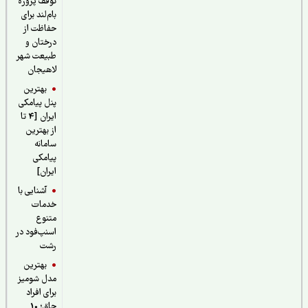
توقف پروژه
بام‌لند برای
حفاظت از
درختان و
طبیعت شهر
لاهیجان
بهترین
پنل پیامکی
ایران [4 تا
از بهترین
سامانه
پیامکی
ایران]
آشنایی با
خدمات
متنوع
اسنپ‌فود در
رشت
بهترین
مدل شومیز
برای افراد
چاق؛ 10