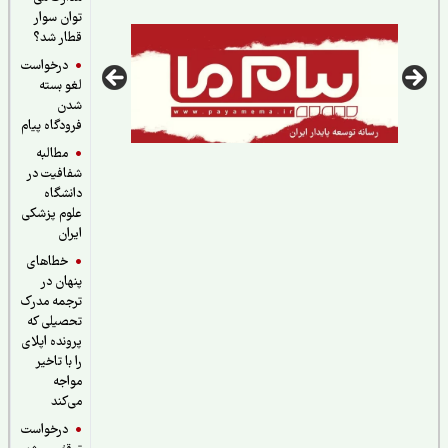
توان سوار
قطار شد؟
درخواست
لغو بسته
شدن
فرودگاه پیام
مطالبه
شفافیت در
دانشگاه
علوم پزشکی
ایران
خطاهای
پنهان در
ترجمه مدرک
تحصیلی که
پرونده اپلای
را با تاخیر
مواجه
می‌کند
درخواست