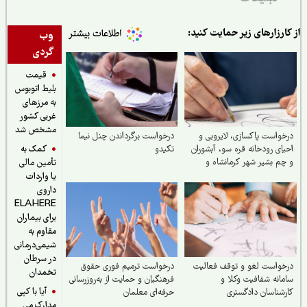
ارزارهای زیر حمایت کنید:
وب
گردی
قیمت
بلیط اتوبوس
به مرزهای
غربی کشور
مشخص شد
واست پاکسازی، لایروبی و
درخواست برگرداندن چنل نیما
کمک به
ای رودخانه قره سو، آبشوران
تکیدو
م بشیر شهر کرمانشاه و
تأمین مالی
خانه‌های هم‌مسیر و وابسته
یا واردات
ماسیاب، دینورآب، سیمره)
داروی
ELAHERE
برای بیماران
مقاوم به
شیمی‌درمانی
در سرطان
واست لغو و توقف فعالیت
درخواست ترمیم فوری حقوق
تخمدان
انه شفافیت وکلا و
فرهنگیان و حمایت از به‌روزرسانی
آیا با کپی
شناسان دادگستری
حرفه‌ای معلمان
مدارک می