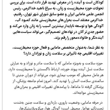
ودکان است و آینده را در معرض تهدید قرار داده است. برای بررسی
حولات حوزه محیط‌زیست و زنان، به سراغ ناهید خداکرمی، رئیس
نجمن علمی مامایی ایران و عضو سابق شورای شهر تهران، رفتیم.
داکرمی معتقد است بحران‌های محیط‌زیستی مانند کمبود آب،
ودگی هوا و توسعه ناپایدار بیشترین آسیب را به زنان وارد می‌کند و
ضور جدی‌تر آنان در نهادهای تصمیم‌گیر، می‌تواند سیاست‌هایی
نده‌نگر و خانواده‌محور را رقم بزند.
ه نظر شما، به‌عنوان متخصص مامایی و فعال حوزه محیط‌زیست،
ییرات اقلیمی چه تأثیراتی بر سلامت زنان و نوزادان دارد؟
زه سلامت و به‌ویژه مامایی که با سلامت مادر و نوزاد و به عبارتی
لامت نسل آینده پیوند خورده، ارتباط ناگسستنی با محیط‌زیست دارد.
ر عامل محیطی که موجب بیماری شود، می‌تواند از دوران جنینی تا
المندی سلامت انسان را تهدید کند. امروز تمام جامعه پزشکی، از
شکان گرفته تا ماماها، با پیامدهای تغییرات اقلیمی و بحران‌های
حیط‌زیستی مواجه‌اند.
ر حرفه مامایی، وضعیت باروری، بارداری و سلامت جنین به‌شدت
حت‌تأثیر عوامل محیطی است؛ آلودگی هوا، میکروپلاستیک‌ها،