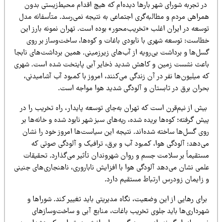
ر تجربه شورای شهر بارها دیده‌ام که هیچ اقدام محیط‌زیستی بدون
مراهی مردم و مطالبه‌گری اجتماعی به نتیجه نمی‌رسد. متأسفانه مدل
وسعه در ایران اغلب «تخریب‌محور» بوده است. تهران نمونه بارز این
طاست: توسعه شهری با نابودی باغات و کوه‌ها، ساخت‌وساز بر روی
سل‌ها و برداشت بی‌رویه از آب‌های زیرزمینی. همین برداشت‌های نابجا
اعث نشست زمین و کاهش شدید ذخایر آبی پایتخت شده است. شهری
 میلیون‌ها نفر در آن زندگی می‌کنند، امروز با کمبود آب آشامیدنی،
حران برق در تابستان و آلودگی شدید هوا مواجه است.
ش از نیم‌قرن است که تهران به‌جای توسعه پایدار، راه تخریب را در
ش گرفته؛ کوه‌ها بریده شده، ریه‌های سبز شهر نابود شده و خانه‌ها بر
وی گسل‌ها ساخته شده‌اند. نتیجه این سیاست‌ها امروز خود را نشان
ی‌دهد: آلودگی هوا، کمبود آب و برق، ترافیک و آلودگی صوتی که
ستقیماً بر سلامت جسم و روان شهروندان تأثیر می‌گذارد. تحقیقات
می نشان می‌دهد آلودگی هوا با افزایش ناباروری، ناهنجاری‌های جنینی
 زایمان زودرس ارتباط مستقیم دارد.
ای رهایی از این وضعیت، نگاه مدیریتی باید تغییر کند. شوراها و
هرداری‌ها باید جلوی تخریب باغات، منابع آبی و ساخت‌وسازهای