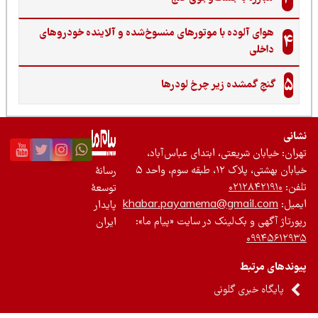
هوای آلوده با موتورهای منسوخ‌شده و آلاینده خودروهای
4
داخلی
5
گنجِ گمشده زیر چرخ لودرها
نی
ان: خیابان شریعتی، ابتدای عباس‌آباد،
 بهشتی، پلاک ۱۲، طبقه سوم، واحد ۵
رسانۀ
ن:
۰۲۱۲۸۴۲۱۹۱۰
توسعۀ
یل:
khabar.payamema@gmail.com
پایدار
رتاژ آگهی و بک‌لینک در سایت «پیام ما»:
ایران
۰۹۹۴۵۶۱۲
ندهای مرتبط
پایگاه خبری گلونی