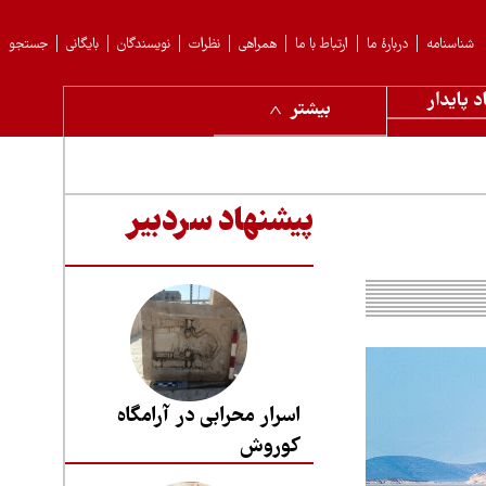
شناسنامه
دربارهٔ ما
ارتباط با ما
همراهی
نظرات
نویسندگان
بایگانی
جستجو
د پایدار
بیشتر
پیشنهاد سردبیر
اسرار محرابی در آرامگاه
کوروش