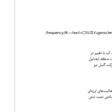
frequency/#:~:text=CSU%20geoscien
آب یا تغییر در
 منطقه (به‌دلیل
رکت گسل نیز
الیت‌های لرزه‌ای
‌ساختی تحت تنش