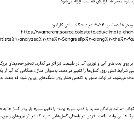
بالقوه منجر به افزایش فعالیت زلزله می‌شود.
مرجع: مطالعه منتشره در ۱۸ دسامبر ۲۰۲۴: در دانشگاه ایالتی کلرادو:
https://warnercnr.source.colostate.edu/climate-cha
tists%20analyzed%20the%20Sangre,slip%20along%20the%20faul
ر روی بدنه‌های آبی و توزیع آب در طبیعت نیز اثر می‌گذارد. تبخیر حجم‌های بزرگ 
ی شرایط تنش روی گسل‌ها را تغییر می‌دهد. به‌عنوان مثال، هنگامی که آب از یک
حذف می‌شود، می‌تواند منجر به کاهش فشار روی سنگ‌های زیرین شود که باعث ح
نی -مانند بارندگی شدید یا ذوب سریع برف- با تغییر سریع بار روی گسل‌ها به فع
وک‌ها می‌توانند باعث لغزش در راستای گسل‌هایی شوند که در اثر نیروهای زمین