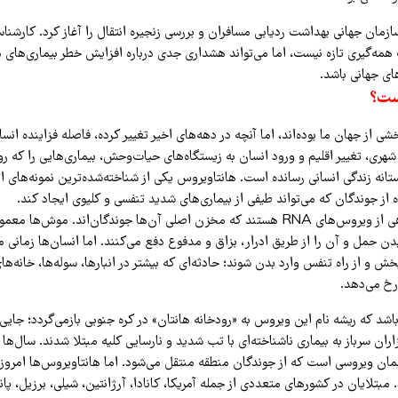
ازمان جهانی بهداشت ردیابی مسافران و بررسی زنجیره انتقال را آغاز کرد. کارشنا
 همه‌گیری تازه نیست، اما می‌تواند هشداری جدی درباره افزایش خطر بیماری‌های
ی جهانی باشد.
ست؟
 از جهان ما بوده‌اند، اما آنچه در دهه‌های اخیر تغییر کرده، فاصله فزاینده ان
هری، تغییر اقلیم و ورود انسان به زیستگاه‌های حیات‌وحش، بیماری‌هایی را که ر
ستانه زندگی انسانی رسانده است. هانتاویروس یکی از شناخته‌شده‌ترین نمونه‌های 
از جوندگان که می‌تواند طیفی از بیماری‌های شدید تنفسی و کلیوی ایجاد کند.
هانتاویروس‌ها گروهی از ویروس‌های RNA هستند که مخزن اصلی آن‌ها جوندگان‌اند. موش‌ه
ن حمل و آن را از طریق ادرار، بزاق و مدفوع دفع می‌کنند. اما انسان‌ها زمانی م
ش و از راه تنفس وارد بدن شوند؛ حادثه‌ای که بیشتر در انبارها، سوله‌ها، خانه‌های
خ می‌دهد.
اشد که ریشه نام این ویروس به «رودخانه هانتان» در کره جنوبی بازمی‌گردد؛ جای
در دهه ۱۹۵۰ هزاران سرباز به بیماری ناشناخته‌ای با تب شدید و نارسایی کلیه مبتلا شدند. س
مان ویروسی است که از جوندگان منطقه منتقل می‌شود. اما هانتاویروس‌ها امرو
بتلایان در کشورهای متعددی از جمله آمریکا، کانادا، آرژانتین، شیلی، برزیل، پان