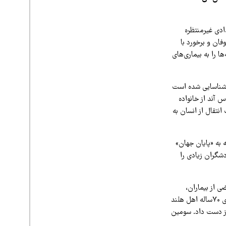
ادی غیرمنتظره
ه با طوفان و برخورد با
ا را به بیماری‌های
 مرتبط با این کشتی شناسایی شده است
س آند از خانواده
انتقال از انسان به
شهری که به «پایان جهان»
شگران زیادی را
ی از بیماران،
وضعیت خیلی زود وخیم شد و به تنگی نفس، سرفه خشک و نارسایی ریوی رسید. نخستین قربانی، مردی ۷۰ساله اهل هلند
از دست داد. سومین