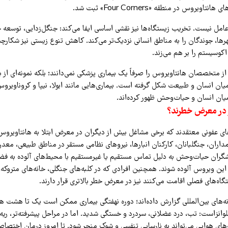
اویروس در منطقه «Four Corners» ثبت شد.
ا عامل نیست. تخریب زیستگاه‌ها نیز نقشی اساسی ایفا می‌کند: جنگل‌زدایی، توسعه ج
ا، جوندگان را به مناطق انسانی نزدیک‌تر می‌کند. کاهش تنوع زیستی نیز شکارچ
اکوسیستم را بر هم می‌زند.
از متخصصان هانتاویروس را صرفاً یک بیماری پزشکی نمی‌دانند؛ بلکه نمونه‌ای از ب
یان انسان و طبیعت شکل گرفته است. بیماری‌هایی مانند ابولا، نیپا و کروناویروس‌ها
ان انسان و حیات‌وحش ظهور کرده‌اند.
 در معرض خطرند؟
 عفونی معتقدند که برخی مشاغل بیش از دیگران در معرض ابتلا به هانتاویروس قر
داران، جنگلبانان، کارکنان انبارها، نیروهای نظامی مستقر در مناطق طبیعی، معدن‌
گران حیات‌وحش به دلیل تماس مستقیم یا غیرمستقیم با محیط‌های آلوده به فض
ه این ویروس آلوده شوند. همچنین افرادی که در کلبه‌های جنگلی، خانه‌های متروکه
گاه‌های فصلی اقامت می‌کنند نیز در معرض خطر بالاتری قرار دارند.
نه‌های بین‌المللی گزارش داده‌اند؛ دوره نهفتگی بیماری ممکن است یک تا هشت ه
فلوانزاست: تب، درد عضلانی، سردرد و خستگی شدید. اما در مراحل پیشرفته‌تر، ریه‌
های هوایی می‌تواند به نارسایی تنفسی و شوک منجر شود. تا امروز درمان اختصا