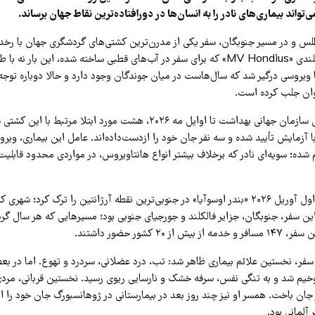
‌تواند بیماری‌های نادر را به انسان‌ها در دورافتاده‌ترین نقاط جهان برساند.
طلس و در مسیر جنوبگان، سفر یکی از مدرن‌ترین کشتی‌های گردشگری جهان با رخد
روبه‌رو شد. کشتی هلندی «MV Hondius» که برای سفر در آب‌های قطبی ساخته شده، این بار ن
ا ویروسی درگیر شد که سال‌هاست در میان جوندگان وجود دارد و حالا دوباره توجه‌ه
ان جلب کرده است.
بر اساس گزارش‌های سازمان جهانی بهداشت تا اوایل مه ۲۰۲۶، هشت مورد ابتلا
 با آزمایش تأیید شده و سه نفر جان خود را ازدست‌داده‌اند. عامل این بیماری، ویرو
 شده؛ سویه‌ای نادر که برخلاف بیشتر انواع هانتاویروس، در مواردی محدود قابلیت 
MV Hondius در اول آوریل ۲۰۲۶ «بندر اوسوآیا» در جنوبی‌ترین نقطه آرژانتین را ترک کرد؛ 
ن سفر، جنوبگان، جزایر فالکلند و جورجیای جنوبی بود؛ مسیرهایی که هر سال گرد
 ۲۰ کشور حضور داشتند.
سفر، نخستین علائم بیماری ظاهر شد: تب، درد عضلانی، سردرد و تهوع. اما در بعض
 جان باخت. همسر او نیز چند روز بعد در بیمارستانی در ژوهانسبورگ جان خود را 
آلمانی بود.