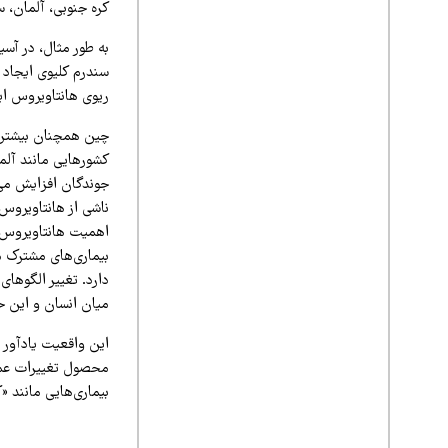
کره جنوبی، آلمان، س
به طور مثال، در آسیا
سندرم کلیوی ایجاد م
ریوی هانتاویروس ایجاد کنند؛ بیماری‌ای
چین همچنان بیشترین 
کشورهایی مانند آلما
ناشی از هانتاویروس ثبت کرده‌اند؛
اهمیت هانتاویروس ت
بیماری‌های مشترک م
دارد. تغییر الگوهای
میان انسان و این حی
این واقعیت یادآور ن
محصول تغییرات عمیق
بیماری‌هایی مانند «کووید-۱۹»، «ابولا» و اکنون هانت