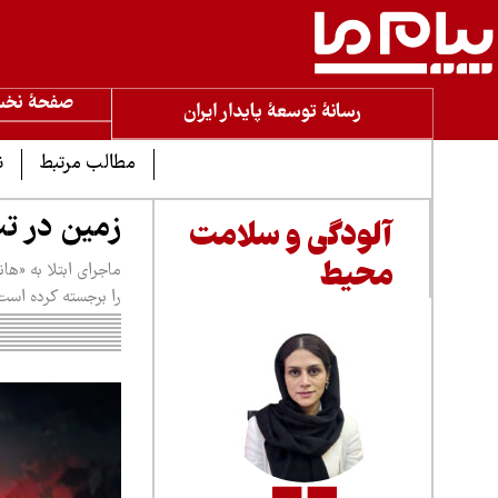
صفحۀ نخ
رسانۀ توسعۀ پایدار ایران
مطالب مرتبط
ن
زمین در ت
آلودگی و سلامت
محیط
ماجرای ابتلا به «ها
را برجسته کرده است