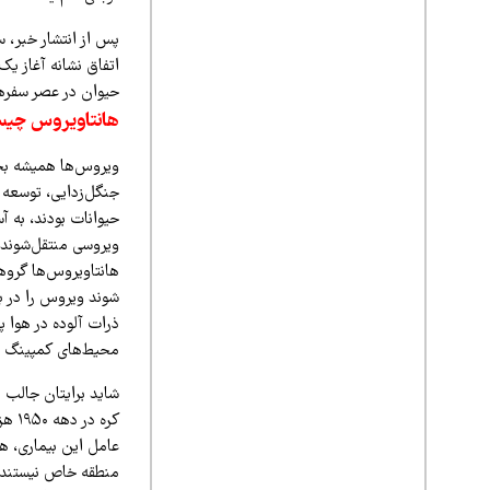
پس از انتشار خبر، س
اتفاق نشانه آغاز یک
حیوان در عصر سفرها
هانتاویروس چی
ویروس‌ها همیشه بخشی
جنگل‌زدایی، توسعه ش
حیوانات بودند، به آ
ویروسی منتقل‌شونده 
شوند ویروس را در بد
ذرات آلوده در هوا پخ
محیط‌های کمپینگ ر
شاید برایتان جالب ب
کره 
عامل این بیماری، ه
منطقه خاص نیستند. م