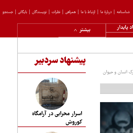
شناسنامه
دربارهٔ ما
ارتباط با ما
همراهی
نظرات
نویسندگان
بایگانی
جستجو
د پایدار
بیشتر
پیشنهاد سردبیر
رک انسان و حیوان
اسرار محرابی در آرامگاه
کوروش