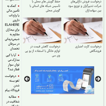
واست فروش دارایی‌های
حفظ گویش های محلی با
کمک به
ت تدبیرگران و توزیع سود
تأسیس شبکه های استانی با
 سهامداران
گویش محلی
تأمین مالی
یا واردات
داروی
ELAHERE
برای بیماران
مقاوم به
شیمی‌درمانی
در سرطان
واست کارت اعتباری
درخواست کاهش قیمت در
تخمدان
وشگاهی
لوازم خانگی با استفاده از یو پی
آیا با کپی
وی سی
مدارک می
توان سوار
قطار شد؟
درخواست
لغو بسته
شدن
فرودگاه پیام
مطالبه
شفافیت در