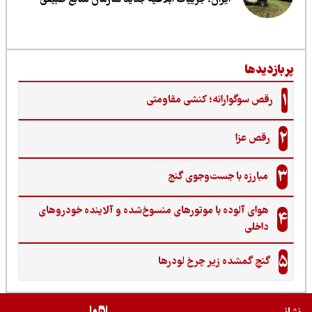
ایران؛ جزییات ابلاغیه جدید سازمان منابع طبیعی
ربازدیدها
1
رقص سوگوارانه؛ کنشی مقاومتی
2
رقص عزا
3
مبارزه با جست‌وجوی گنج‌
هوای آلوده با موتورهای منسوخ‌شده و آلاینده خودروهای
4
داخلی
5
گنجِ گمشده زیر چرخ لودرها