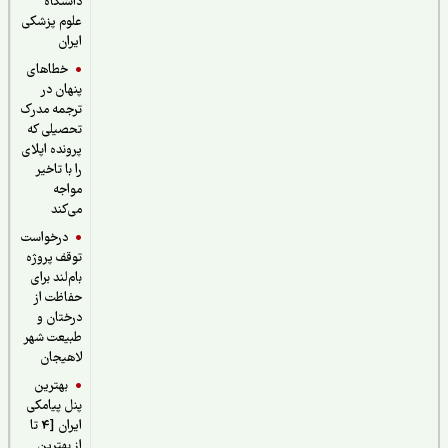
دانشگاه
علوم پزشکی
ایران
خطاهای
پنهان در
ترجمه مدرک
تحصیلی که
پرونده اپلای
را با تاخیر
مواجه
می‌کند
درخواست
توقف پروژه
بام‌لند برای
حفاظت از
درختان و
طبیعت شهر
لاهیجان
بهترین
پنل پیامکی
ایران [4 تا
از بهترین