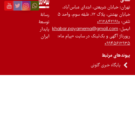
نی
ان: خیابان شریعتی، ابتدای عباس‌آباد،
 بهشتی، پلاک ۱۲، طبقه سوم، واحد ۵
رسانۀ
ن:
۰۲۱۲۸۴۲۱۹۱۰
توسعۀ
یل:
khabar.payamema@gmail.com
پایدار
رتاژ آگهی و بک‌لینک در سایت «پیام ما»:
ایران
۰۹۹۴۵۶۱۲
ندهای مرتبط
پایگاه خبری گلونی