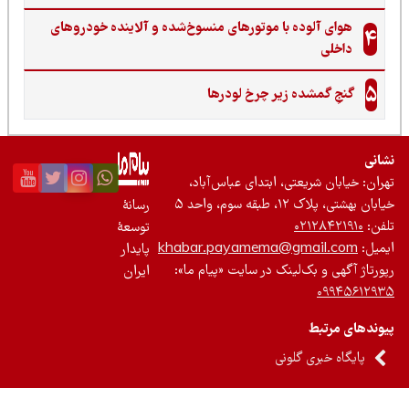
هوای آلوده با موتورهای منسوخ‌شده و آلاینده خودروهای
4
داخلی
5
گنجِ گمشده زیر چرخ لودرها
نی
ان: خیابان شریعتی، ابتدای عباس‌آباد،
 بهشتی، پلاک ۱۲، طبقه سوم، واحد ۵
رسانۀ
ن:
۰۲۱۲۸۴۲۱۹۱۰
توسعۀ
یل:
khabar.payamema@gmail.com
پایدار
رتاژ آگهی و بک‌لینک در سایت «پیام ما»:
ایران
۰۹۹۴۵۶۱۲
ندهای مرتبط
پایگاه خبری گلونی