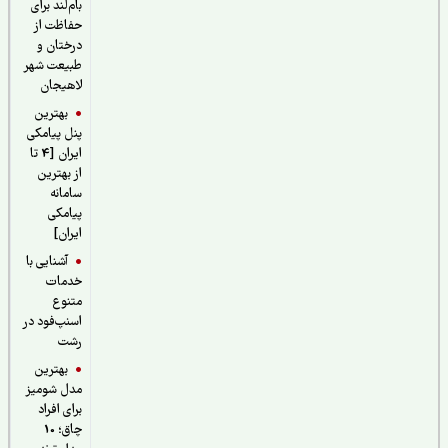
بام‌لند برای
حفاظت از
درختان و
طبیعت شهر
لاهیجان
بهترین
پنل پیامکی
ایران [4 تا
از بهترین
سامانه
پیامکی
ایران]
آشنایی با
خدمات
متنوع
اسنپ‌فود در
رشت
بهترین
مدل شومیز
برای افراد
چاق؛ 10