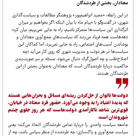
عتادان، بخشی از طردشدگان
ر این رابطه، «مجید ابراهیم‌پور» پژوهشگر مطالعات و سیاست‌گذاری
ری، در گفت‌وگو با «پیام ما» با بیان اینکه اگر بخواهیم بر میزان
رگذاری این سیاست‌ها متمرکز باشیم، راه به جایی نمی‌بریم، بیان کرد:
هه‌هاست همه فریاد می‌زنند که سیاست‌های جمع‌آوری معتادان و
شاندن آسیب‌های اجتماعی، راه به جایی نمی‌برد، اما کماکان این
یاست‌ها در هر دولت و مدیریت شهری که روی کار می‌آید (چه
صلاح‌طلب و چه اصول‌گرا)، دنبال می‌شود. مسئله بر سر صورت‌بندی
اکمیت دربارۀ طردشدگان است که معتادان به‌عنوان بخشی از این
ردشدگان هستند.
ولت‌ها ناتوان از حل‌کردن ریشه‌ای مسائل و بحران‌هایی هستند
ه پدیدۀ اعتیاد را به‌ وجود می‌آورد. حضور فرد معتاد در خیابان،
وی‌ترین شاهد ناکارآمدی دولت‌هاست که هر روز جلوی چشم
هروندان است
امعه سیاست واحدی را دربارۀ تمامی طردشدگان اتخاذ می‌کند؛ یعنی
یاست جمع‌آوری و پاک‌سازی؛ چه طردشده از منظر سیاسی باشد، چه از