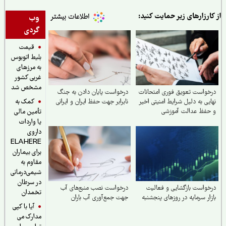
ارزارهای زیر حمایت کنید:
وب
گردی
قیمت
بلیط اتوبوس
به مرزهای
غربی کشور
مشخص شد
واست تعویق فوری امتحانات
درخواست پایان دادن به جنگ
کمک به
یی به دلیل شرایط امنیتی اخیر
نابرابر جهت حفظ ایران و ایرانی
حفظ عدالت آموزشی
تأمین مالی
یا واردات
داروی
ELAHERE
برای بیماران
مقاوم به
شیمی‌درمانی
در سرطان
واست بازگشایی و فعالیت
درخواست نصب منبع‌های آب
تخمدان
ار سرمایه در روزهای پنجشنبه
جهت جمع‌آوری آب باران
آیا با کپی
مدارک می