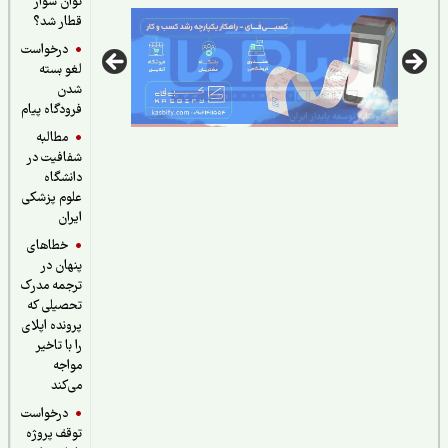
توان سوار
قطار شد؟
درخواست
لغو بسته
شدن
فرودگاه پیام
مطالبه
شفافیت در
دانشگاه
علوم پزشکی
ایران
خطاهای
پنهان در
ترجمه مدرک
تحصیلی که
پرونده اپلای
را با تاخیر
مواجه
می‌کند
درخواست
توقف پروژه