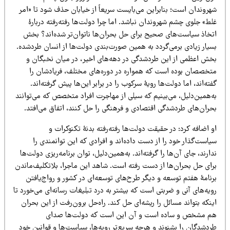
هروندان است؛ بنابراین می‌بایست سریعاً از خیابان حذف شود تا «امر
ط» جلوی چشم شهروندان نباشد. اما چرا دولت‌ها رفته‌رفته دربارۀ
تخاذ سیاست‌های صحیح برای حل بحران‌ها ناتوان‌تر شده‌اند؟ بخش
سیار زیادی برمی‌گردد به همین صورت‌بندی دولت‌ها از انسان طردشده.
خش اعظمی از این طردشدگی در دهه‌های اخیر، در میان نخبگان و
تخصصان بوده است که همواره در دوره‌های مختلف، فریادشان را
ته‌اند، اما دولت‌ها رویۀ سرکوب را در برابر این‌ها پیش گرفته‌اند.
ه‌همین‌دلیل، می‌بینیم که سیلی از مهاجرت افراد متخصص که می‌توانند
حران‌های طردشدگی اقتصادی و فرهنگی را حل کنند، اتفاق می‌افتد.
 اضافه کرد: در حقیقت دولت‌ها رفته‌رفته بدنۀ تکنوکرات و
است‌گذار خود را از دست داده‌اند و افرادی که این توانمندی را
ارند، جای آن‌‌ها را گرفته‌اند. به‌همین‌دلیل، توان برنامه‌ریزی دولت‌ها
رای حل بحران‌ها از دست رفته است. شاهد این ماجرا، بلاتکلیف‌ماندن
رنامۀ هفتم توسعه و دیگر طرح‌های توسعه‌ای در کشور و رواج‌یافتن
یه‌های آنی و ضربتی است که بیشتر به درد تبلیغات رسانه‌ای می‌خورد تا
نکه بتواند مسائل را ریشه‌ای حل کند. راه‌حل برون‌رفت از این بحران
م مشخص و ساده است و آن این است که دولت‌ها صدای
ردشدگان را بشنوند و هرچه سریع‌تر رویه‌ها، سیاست‌ها و قوانین خود