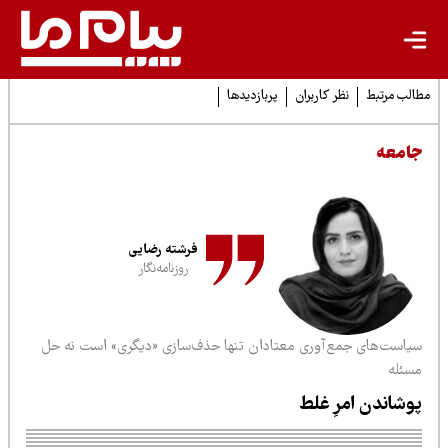
لب مرتبط
نظر کاربران
پربازدیدها
امعه
فرشته رضایی
روزنامه‌نگار
یاست‌های جمع‌آوری معتادان تنها حذف‌سازی «دیگری» است نه حل
سئله
وشاندن امرِ غلط