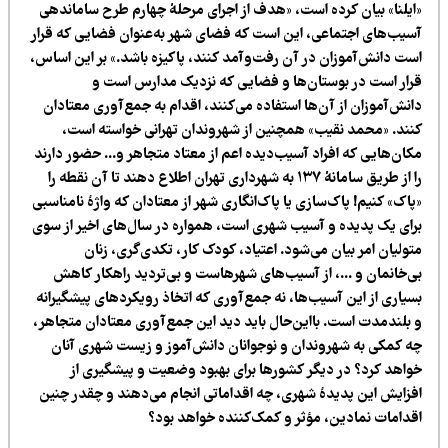
ایلنا» بیان کرده است، «هدف از اجرای مرحلۀ چهارم طرح ساماندهی
سیب‌های اجتماعی، این است که فضای شهر به‌عنوان فضایی که قرار
ست دانش‌آموزان در آن رفت‌وآمد کنند، پاکیزه باشد.» بر این اساس،
رار است در بوستان‌ها و فضایی که نزدیک مدارس است و
انش‌آموزان از آن‌ها استفاده می‌کنند، اقدام به جمع‌آوری معتادان
نند. «محمد نقیب» همچنین از شهروندان تهرانی خواسته است،
کان‌هایی که افراد آسیب‌دیده اعم از معتاد متجاهر و... حضور دارند
را از طریق سامانۀ ۱۳۷ به شهرداری تهران اطلاع دهند تا آن نقطه را
اک» کنیم! پاک‌سازی یا پاک‌انگاری شهر از معتادان که واژۀ نامناسبی
رای یک پدیده و آسیب شهری است، همواره در سال‌های اخیر از سوی
ولیان امر بیان می‌شود. اعتیاد، کودک کار، تکدی‌گری، زنان
ی‌خانمان و ...، از آسیب‌های شهرهاست و بی‌تردید راهکار کاهش
سیاری از این آسیب‌ها، نه جمع‌آوری که اتخاذ رویکردهای پیشگیرانه
 بلندمدت است. بااین‌حال باید دید این جمع‌آوری معتادان متجاهر،
ه کمکی به شهروندان و نوجوانان دانش‌آموز و زیست شهری آنان
واهد کرد؟ در دیگر کشورها برای بهبود وضعیت و پیشگیری از
فزایش این پدیدۀ شهری، چه اقداماتی انجام می‌دهند و چقدر چنین
قدامات نمادین، مؤثر و کمک‌کننده خواهد بود؟