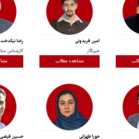
امین فریدونی
رضا نیکدخت
خبرنگار
کارشناس مناب
الب
مشاهده مطالب
مشاه
حورا طهرانی
حسین فیضی