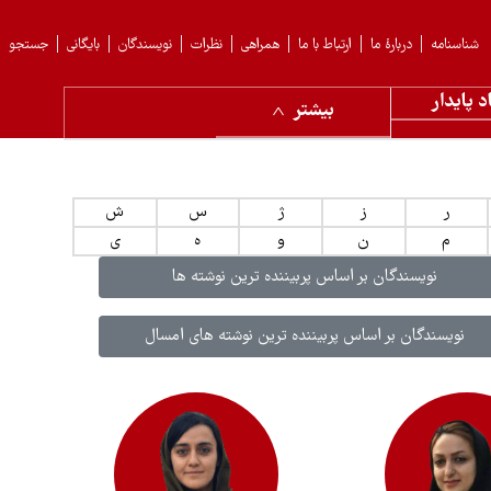
شناسنامه
دربارهٔ ما
ارتباط با ما
همراهی
نظرات
نویسندگان
بایگانی
جستجو
د پایدار
بیشتر
ر
ز
ژ
س
ش
م
ن
و
ه
ی
نویسندگان بر اساس پربیننده ترین نوشته ها
نویسندگان بر اساس پربیننده ترین نوشته های امسال