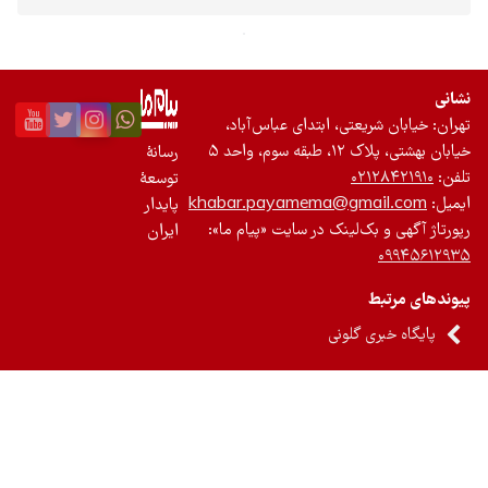
ی، ابتدای عباس‌آباد،
د ۵
رسانۀ
توسعۀ
khabar.payamema@g
پایدار
لینک در سایت «پیام ما»:
ایران
لونی