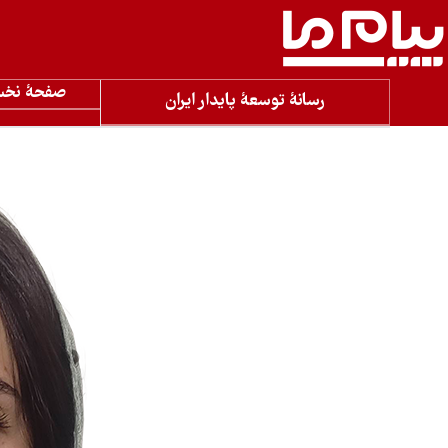
صفحۀ نخ
رسانۀ توسعۀ پایدار ایران