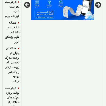
درخواست
لغو بسته
شدن
فرودگاه پیام
مطالبه
شفافیت در
دانشگاه
علوم پزشکی
ایران
خطاهای
پنهان در
ترجمه مدرک
تحصیلی که
پرونده اپلای
را با تاخیر
مواجه
می‌کند
درخواست
توقف پروژه
بام‌لند برای
حفاظت از