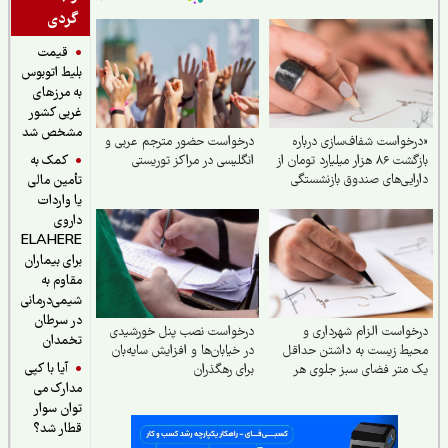
گردی
قیمت
بلیط اتوبوس
به مرزهای
غربی کشور
مشخص شد
«درخواست شفاف‌سازی درباره
درخواست حضور مترجم عربی و
کمک به
بازگشت ۸۶ هزار میلیارد تومان از
انگلیسی در مراکز توریستی
دارایی‌های صندوق بازنشستگی
تأمین مالی
کشوری و بهره‌گیری از آن در
یا واردات
جهت تحقق مطالبات و بهبود
داروی
معیشت بازنشستگان»
ELAHERE
برای بیماران
مقاوم به
شیمی‌درمانی
در سرطان
درخواست الزام شهرداری و
درخواست نصب پنل خورشیدی
تخمدان
محیط زیست به داشتن حداقل
در خیابان‌ها و افزایش سایه‌بان
آیا با کپی
یک متر فضای سبز جلوی هر
برای رهگذران
مدارک می
مجتمع
توان سوار
قطار شد؟