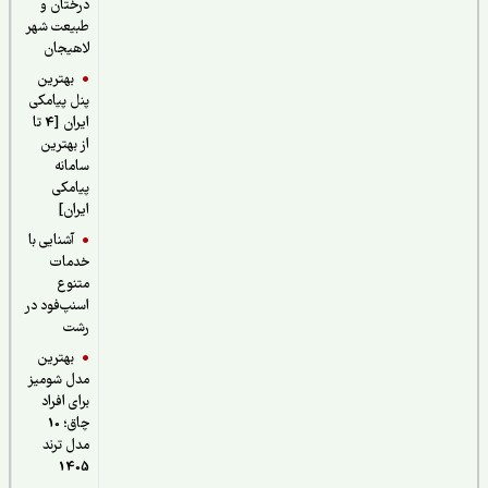
درختان و
طبیعت شهر
لاهیجان
بهترین
پنل پیامکی
ایران [4 تا
از بهترین
سامانه
پیامکی
ایران]
آشنایی با
خدمات
متنوع
اسنپ‌فود در
رشت
بهترین
مدل شومیز
برای افراد
چاق؛ 10
مدل ترند
1405