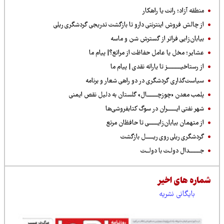
منطقه آزاد؛ رانت یا راهکار
از چالش فروش اینترنتی دارو تا بازگشت تدریجی گردشگری ریلی
بیابان‌زایی فراتر از گسترش شن و ماسه
عشایر؛ مخل یا عامل حفاظت از مراتع؟| پیام ما
از رستاخیـــــــــز تا یارانه نقدی | پیام ما
سیاست‌گذاری گردشگری در دو راهی شعار و برنامه
پلمب معدن «چوزچـــــــال» گلستان به دلیل نقص ایمنی
شهر نفتی ایــــــران در سوگ کتابفروشی‌ها
از متهمان بیابان‌زایــــــی تا حافظان مرتع
گردشگری ریلی روی ریـــــل بازگشت
جـــ‌‌‌‌ــــدال دولـت با دولــت
شماره های اخیر
بایگانی نشریه