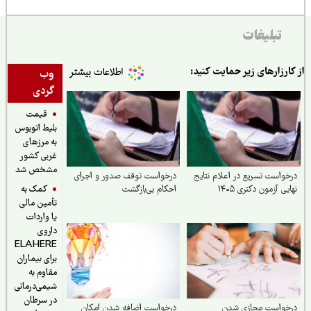
تبلیغات
از کارزارهای زیر حمایت کنید:
وب
گردی
قیمت
بلیط اتوبوس
به مرزهای
غربی کشور
مشخص شد
درخواست تسریع در اعلام نتایج
درخواست توقف صدور و اجرای
کمک به
نهایی آزمون دکتری ۱۴۰۵
احکام بی‌بازگشت
تأمین مالی
یا واردات
داروی
ELAHERE
برای بیماران
مقاوم به
شیمی‌درمانی
در سرطان
درخواست مجازی شدن
درخواست اضافه شدن امکان