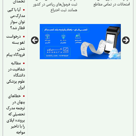
تخمدان
امتحانات در تمامی مقاطع
ثبت فرمول‌های ریاضی در کشور
آیا با کپی
همانند ثبت اختراع
مدارک می
توان سوار
قطار شد؟
درخواست
لغو بسته
شدن
فرودگاه پیام
مطالبه
شفافیت در
دانشگاه
علوم پزشکی
ایران
خطاهای
پنهان در
ترجمه مدرک
تحصیلی که
پرونده اپلای
را با تاخیر
مواجه