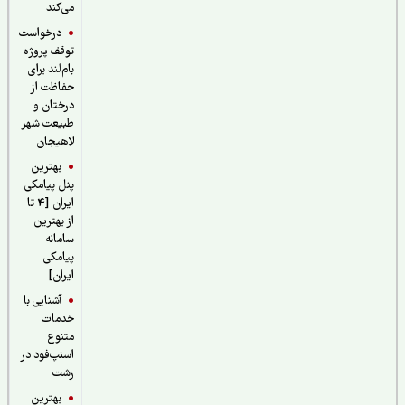
می‌کند
درخواست
توقف پروژه
بام‌لند برای
حفاظت از
درختان و
طبیعت شهر
لاهیجان
بهترین
پنل پیامکی
ایران [4 تا
از بهترین
سامانه
پیامکی
ایران]
آشنایی با
خدمات
متنوع
اسنپ‌فود در
رشت
بهترین