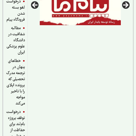
درخواست
لغو بسته
شدن
فرودگاه پیام
مطالبه
شفافیت در
دانشگاه
علوم پزشکی
ایران
خطاهای
پنهان در
ترجمه مدرک
تحصیلی که
پرونده اپلای
را با تاخیر
مواجه
می‌کند
درخواست
توقف پروژه
بام‌لند برای
حفاظت از