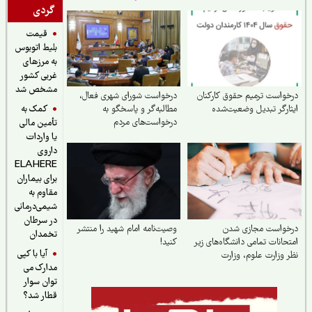
گردی
قیمت
بلیط اتوبوس
به مرزهای
غربی کشور
مشخص شد
واست ترمیم حقوق کارکنان
درخواست شورای شهری فعال،
کمک به
ارگر تبدیل وضعیت‌شده
مطالبه‌گر و پاسخگو به
درخواست‌های مردم
تأمین مالی
یا واردات
داروی
ELAHERE
برای بیماران
مقاوم به
شیمی‌درمانی
در سرطان
خواست مجازی شدن
وصیت‌نامه امام شهید را منتشر
تخمدان
حانات تمامی دانشگاه‌های زیر
کنید!
آیا با کپی
 وزارت علوم‌، وزارت
مدارک می
اشت، سازمان مرکزی دانشگاه
د
توان سوار
قطار شد؟