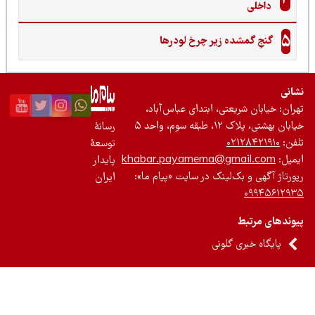
داخلی
5
گنجِ گمشده زیر چرخ لودرها
نی
ان: خیابان شریعتی، ابتدای عباس‌آباد،
 بهشتی، پلاک ۱۲، طبقه سوم، واحد ۵
رسانۀ
ن:
۰۲۱۲۸۴۲۱۹۱۰
توسعۀ
یل:
khabar.payamema@gmail.com
پایدار
رتاژ آگهی و بک‌لینک در سایت «پیام ما»:
ایران
۰۹۹۴۵۶۱۲
ندهای مرتبط
پایگاه خبری گلونی