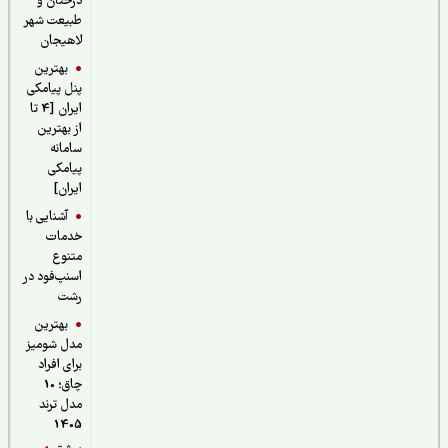
درختان و
طبیعت شهر
لاهیجان
بهترین
پنل پیامکی
ایران [4 تا
از بهترین
سامانه
پیامکی
ایران]
آشنایی با
خدمات
متنوع
اسنپ‌فود در
رشت
بهترین
مدل شومیز
برای افراد
چاق؛ 10
مدل ترند
1405