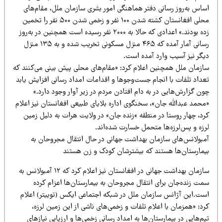
ساس به‌روز رسانی دفتر هماهنگی امور بشری سازمان ملل، مقام‌های
محلی افغانستان کشته شدن ۱۰۰ نفر و زخمی شدن ۵۰۰ نفر را تخمین
زده بودند.» اعدادی که حالا به ۲۰۰۰ نفر رسیده است همچنین در به‌روز
رسانی آمار آمده که ۴۶۵ منزل مسکونی تخریب شده و به ۱۳۵ منزل
یگر نیز آسیب وارد آمده است.
ازمان ملل همچنین اعلام کرد: «مقام‌های محلی پیش بینی می‌کنند که
عداد تلفات با انجام جست‌وجوها و اقدامات امداد رسانی افزایش یابد
ن گزارش‌هایی در به دام افتادن مردم در زیر آوار وجود دارد.»
محمد عبدالله جان»، سخنگوی اداره بلایای طبیعی افغانستان نیز اعلام
رد، چهار روستا در منطقه »زنده جان» در ولایت هرات به دلیل زمین
رزه و پس‌لرزه‌ها متحمل خسارت شده‌اند.
مبولانس‌های سازمان بهداشت جهانی در حال انتقال مجروحان به
یمارستان‌ها هستند که بیشترشان کودک و زن هستند
سازمان بهداشت جهانی در افغانستان نیز اعلام کرد که ۱۲ آمبولانس به
مت زنده‌جان برای انتقال مجروحان به بیمارستان‌ها اعزام کرده
ست.این آژانس سازمان ملل در شبکه اجتماعی ایکس (توییتر) اعلام
د: «همزمان با اعلام تلفات و زخمی‌های ناشی از این زمین لرزه،
م‌هایی در بیمارستان‌ها به امداد رسانی زخمی‌ها و ارزیابی نیازهای