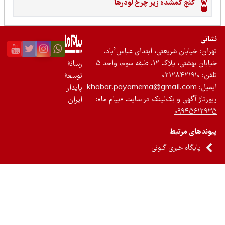
5
گنجِ گمشده زیر چرخ لودرها
نی
ان: خیابان شریعتی، ابتدای عباس‌آباد،
 بهشتی، پلاک ۱۲، طبقه سوم، واحد ۵
رسانۀ
ن:
۰۲۱۲۸۴۲۱۹۱۰
توسعۀ
یل:
khabar.payamema@gmail.com
پایدار
رتاژ آگهی و بک‌لینک در سایت «پیام ما»:
ایران
۰۹۹۴۵۶۱۲
ندهای مرتبط
پایگاه خبری گلونی