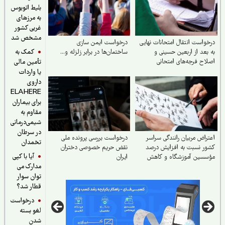
بلیط اتوبوس
به مرزهای
غربی کشور
مشخص شد
واست انتقال امتحانات نهایی
درخواست ایمن‌ سازی
کمک به
بعد از اربعین حسینی و
ساختمان‌ها در برابر زلزله و...
اح فرجه‌های امتحانی
تأمین مالی
یا واردات
داروی
ELAHERE
برای بیماران
مقاوم به
شیمی‌درمانی
در سرطان
راض مربیان رانندگی سراسر
درخواست بررسی پرونده ملی
تخمدان
ر نسبت به افزایش درصد
نقض حریم خصوصی دختران
آیا با کپی
سسین آموزشگاه و کاهش
ایران
مدارک می
 به ۲۸٪
توان سوار
قطار شد؟
درخواست
لغو بسته
شدن