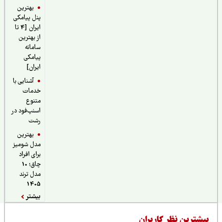
بهترین
پنل پیامکی
ایران [4 تا
از بهترین
سامانه
پیامکی
ایران]
آشنایی با
خدمات
متنوع
اسنپ‌فود در
رشت
بهترین
مدل شومیز
برای افراد
چاق؛ 10
مدل ترند
1405
بیشتر
یشترین نظر کاربران