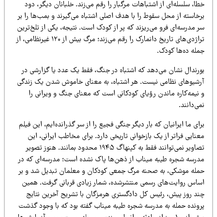
ا، سلسله‌ای از اشتباهات مرگبار را رقم می‌زند. خلبانان دیگر، دود
خاسته از محل سقوط را با هدف اصلی اشتباه می‌گیرند و بمب‌ها را بر
 مدرسه‌ای فرو می‌ریزند که پر از کودک است. نتیجه، یکی از تلخ‌ترین
تراژدی‌های تاریخ دانمارک را رقم می‌زند؛ مرگ بیش از ۱۲۰ غیرنظامی، از
مله ده‌ها کودک.
ورندال نشان می‌دهد که اشتباه در جنگ، فقط یک عدد یا گزارشی در
رشیوهای نظامی نیست. هر اشتباه، به معنای خاموش شدن یک زندگی
 نیمه‌کاره ماندن رؤیای کودکانی است که معنای جنگ و ویرانی را
ی‌دانند.
ای ما ایرانیان که بار دیگر جنگی فجیع را از سر گذرانده‌ایم، این فیلم
نایی فراتر از یک بازخوانی تاریخی دارد. برای مخاطب ایرانی، این
تصاویر نمی‌توانند فقط به کپنهاگ ۱۹۴۵ محدود بمانند. هنوز تصویر
درسه شجره طیبه میناب از ذهن‌ها پاک نشده است؛ مدرسه‌ای که در
مله موشکی، به صحنه مرگ جمعی کودکان و معلمان تبدیل شد و بر
ساس روایت‌های رسمی منتشرشده، شمار زیادی قربانی گرفت. همین
ند روز پیش، رئیس کل دادگستری هرمزگان با تشریح آخرین نتایج
رونده حمله به مدرسه شجره طیبه میناب گفته بود که با وجود گذشت