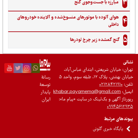
3
مبارزه با جست‌وجوی گنج‌
هوای آلوده با موتورهای منسوخ‌شده و آلاینده خودروهای
4
داخلی
5
گنجِ گمشده زیر چرخ لودرها
نی
ان: خیابان شریعتی، ابتدای عباس‌آباد،
 بهشتی، پلاک ۱۲، طبقه سوم، واحد ۵
رسانۀ
ن:
۰۲۱۲۸۴۲۱۹۱۰
توسعۀ
یل:
khabar.payamema@gmail.com
پایدار
رتاژ آگهی و بک‌لینک در سایت «پیام ما»:
ایران
۰۹۹۴۵۶۱۲
ندهای مرتبط
پایگاه خبری گلونی