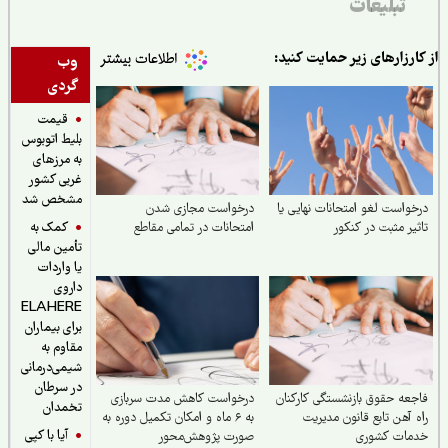
تبلیغات
ارزارهای زیر حمایت کنید:
وب
گردی
قیمت
بلیط اتوبوس
به مرزهای
غربی کشور
مشخص شد
واست لغو امتحانات نهایی یا
درخواست مجازی شدن
کمک به
یر مثبت در کنکور
امتحانات در تمامی مقاطع
تأمین مالی
یا واردات
داروی
ELAHERE
برای بیماران
مقاوم به
شیمی‌درمانی
در سرطان
عه حقوق بازنشستگی کارکنان
درخواست کاهش مدت سربازی
تخمدان
 آهن تابع قانون مدیریت
به ۶ ماه و امکان تکمیل دوره به
آیا با کپی
مات کشوری
صورت پژوهش‌محور