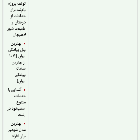
توقف پروژه
بام‌لند برای
حفاظت از
درختان و
طبیعت شهر
لاهیجان
بهترین
پنل پیامکی
ایران [4 تا
از بهترین
سامانه
پیامکی
ایران]
آشنایی با
خدمات
متنوع
اسنپ‌فود در
رشت
بهترین
مدل شومیز
برای افراد