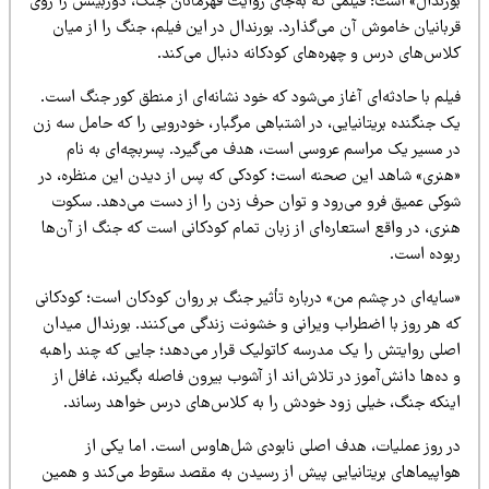
ورندال» است؛ فیلمی که به‌جای روایت قهرمانان جنگ، دوربینش را روی
بانیان خاموش آن می‌گذارد. بورندال در این فیلم، جنگ را از میان
لاس‌های درس و چهره‌های کودکانه دنبال می‌کند.
لم با حادثه‌ای آغاز می‌شود که خود نشانه‌ای از منطق کور جنگ است.
ک جنگنده بریتانیایی، در اشتباهی مرگبار، خودرویی را که حامل سه زن
ر مسیر یک مراسم عروسی است، هدف می‌گیرد. پسربچه‌ای به نام
هنری» شاهد این صحنه است؛ کودکی که پس از دیدن این منظره، در
وکی عمیق فرو می‌رود و توان حرف زدن را از دست می‌دهد. سکوت
ری، در واقع استعاره‌ای از زبان تمام کودکانی است که جنگ از آن‌ها
بوده است.
سایه‌ای در چشم من» درباره تأثیر جنگ بر روان کودکان است؛ کودکانی
ه هر روز با اضطراب ویرانی و خشونت زندگی می‌کنند. بورندال میدان
صلی روایتش را یک مدرسه کاتولیک قرار می‌دهد؛ جایی که چند راهبه
ده‌ها دانش‌آموز در تلاش‌اند از آشوب بیرون فاصله بگیرند، غافل از
ینکه جنگ، خیلی زود خودش را به کلاس‌های درس خواهد رساند.
ر روز عملیات، هدف اصلی نابودی شل‌هاوس است. اما یکی از
واپیماهای بریتانیایی پیش از رسیدن به مقصد سقوط می‌کند و همین