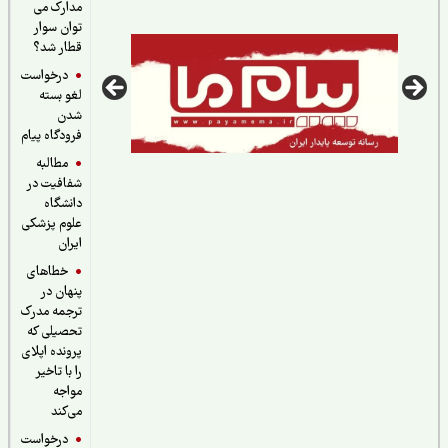
مدارک می
توان سوار
قطار شد؟
درخواست
لغو بسته
شدن
فرودگاه پیام
مطالبه
شفافیت در
دانشگاه
علوم پزشکی
ایران
خطاهای
پنهان در
ترجمه مدرک
تحصیلی که
پرونده اپلای
را با تاخیر
مواجه
می‌کند
درخواست