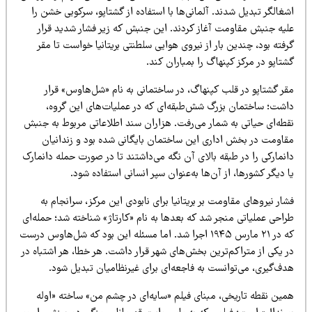
غالگر تبدیل شدند. آلمانی‌ها با استفاده از گشتاپو، سرکوبی خشن را
لیه جنبش مقاومت آغاز کردند. این جنبش که زیر فشار شدید قرار
فته بود، چندین بار از نیروی هوایی سلطنتی بریتانیا خواست تا مقر
تاپو در مرکز کپنهاگ را بمباران کند.
قر گشتاپو در قلب کپنهاگ، در ساختمانی به نام «شل‌هاوس» قرار
اشت؛ ساختمان بزرگ شش‌طبقه‌ای که در عملیات‌های این گروه،
قطه‌ای حیاتی به شمار می‌رفت. هزاران سند اطلاعاتی مربوط به جنبش
قاومت در بخش اداری این ساختمان بایگانی شده بود و زندانیان
نمارکی را در طبقه بالای آن نگه می‌داشتند تا در صورت حمله دانمارک
 دیگر کشورها، از آن‌ها به‌عنوان سپر انسانی استفاده شود.
ار نیروهای مقاومت بر بریتانیا برای نابودی این مرکز، سرانجام به
راحی عملیاتی منجر شد که بعدها به نام «کارتاژ» شناخته شد؛ حمله‌ای
که در ۲۱ مارس ۱۹۴۵ اجرا شد. اما مسئله این بود که شل‌هاوس درست
ر یکی از متراکم‌ترین بخش‌های شهر قرار داشت. هر خطا، هر اشتباه در
دف‌گیری، می‌توانست به فاجعه‌ای برای غیرنظامیان تبدیل شود.
مین نقطه تاریخی، مبنای فیلم «سایه‌ای در چشم من» ساخته «اوله