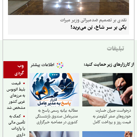
نقدی بر تصمیم ضدمیراثی وزیر میراث
یکی بر سر شاخ، بُن می‌برید!
تبلیغات
ارزارهای زیر حمایت کنید:
وب
گردی
قیمت
بلیط اتوبوس
به مرزهای
غربی کشور
مشخص شد
خواست جبران خسارت
مطالبه بیانیه رسمی پاسخ به
کمک به
روهای صفر کیلومتر به
مدیرعامل صندوق بازنشستگی
ت روز و پرداخت کامل
کشوری در مصاحبه خبرگزاری
تأمین مالی
رات در تصادفات توسط
ایسنا
یا واردات
ه
داروی