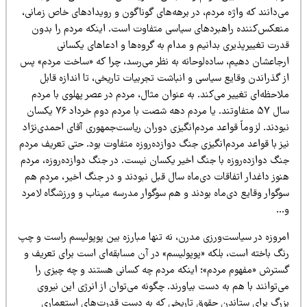
ی‌دانند که واژه مردم، در برهه‌های گوناگون و رویدادهای خاص زمانی،
نعکس‌کننده راهبردهای سیاسی متفاوت است. اینکه مردم را بدون
رت تغییرپذیری بدانیم و مدام به گروه‌ها و ادعاهای یکسانی
رجاعشان دهیم، ساده‌لوحانه به نظر می‌رسد، چرا که «ساخت مردم» پس
 گذراندن وقایع سیاسی و انباشت تجربیات تاریخی، تا اندازه قابل
احظه‌ای تغییر می‌کند. به عنوان مثال، مردم در عصر پهلوی با مردم
سال ۵۷ متفاوتند. یا مردم دهه شصت با مردم دوم خرداد ۷۶ یکسان
ودند. لزوماً قواعد مردم‌انگیزی دوران ریاست‌جمهوری آقای احمدی‌نژاد
ز با قواعد مردم‌انگیزی جنگ دوازده‌روزه متفاوت بود. حتی تعریف مردم
نگ دوازده‌روزه با جنگ اخیر یکسان نیست. در جنگ دوازده‌روزه، مردم
نوز داغدار اتفاقات دی‌ماه سال قبل نبودند و در جنگ اخیر، مردم هم
وگوار وقایع دی‌ماه بودند و هم سوگوار مدرسه میناب و ورزشگاه لامرد
…
مروزه در سیاست‌ورزی مدرن، نه تنها مبارزه بین پوپولیسم راست و چپ
نگ باخته است، بلکه «پوپولیسم» در آن مسابقه‌ای است برای تعریف و
سترش «مفهوم مردم»؛ اینکه مردم چه کسانی هستند و چه چیزی را
‌توانند با هم به دست بیاورند. چگونه می‌توان از انرژی این نیروی
زرگ برای ستاندن حقوق تاریخی که به دست قدرت‌های استعماری