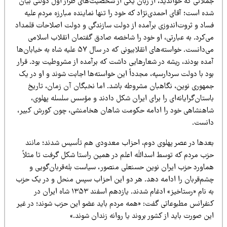
ملاتی که خواندید، از زبان یکی از شخصیت‌های طراز اول دولتی بیان
ه است؛ آقای احمدی‌نژاد که خود را تنها نماینده مبارزه مردم علیه
ساد و ثروت‌اندوزی برآمده از دولت سازندگی و دولت اصلاحات قلمداد
ی‌کرد. به عبارتی، او خود را شاخصه صادق گفتمان انقلاب اسلامی
می‌دانست. خواسته‌های انقلابیونی که در سال ۵۷ علیه شاه به خیابان‌ها
مده بودند، ریشه در شعارهایی داشت که برآمده از مشروطیت بود. قرار
ود با دولت سردارسپه، مجدداً این خواسته‌ها اجابت شوند و او در یک
مهوری نوین، نگاهبان مشروطه باشد. اما نخبگان آن زمان، تاریخ
ستان‌گرایانه‌ای را برای ایران شکل دادند و مؤسس سلسله پهلوی،
اهنشاهی خود را ادامه حکومت شاهان هخامنشی، چون کورش کبیر،
انست.
عدها در عصر پهلوی دوم، احزاب معدودی هم تأسیس شدند؛ مانند
زب مردم که توسط اسدالله اعلم در همین راستا شکل گرفت تا مثلاً
ماورد حزب ایران نوین حسنعلی منصور، سیاست بله‌قربان‌گویی و
شم‌قربان را ادامه دهد. هر دو این احزاب سپس منحل و در یک حزب
به نام «رستاخیز» ادغام شدند. یازدهم اسفند ۱۳۵۳ شاه ایران در
نفرانس مطبوعاتی گفت: «همه مردم باید عضو این حزب شوند؛ در غیر
ن صورت باید از کشور بروند یا روانه زندان شوند.»