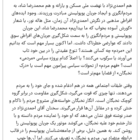
م احمدی‌نژاد با نهضت ملی مسکن و یارانه و هم محمدرضا شاه، به
دم‌انگیزی و ایجاد جریان پوپولیستی مبادرت ورزیدند. وجود ایده‌های
فراطی مذهبی در نگرش احمدی‌نژاد آن زمان، مثل هاله نور، یا شعار
کورش آسوده بخواب که ما بیداریم» محمدرضا شاه، این جریان
وپولیستی و مردم‌انگیزی را به سمت شکل‌گیری جریان‌های افراطی سوق
ادند که عوارضی خطرناک داشت. اما اکنون بسیار مهم است که بدانیم
ین «مردم» چه کسانی هستند؟ تنوع عقیدتی را در بین خود تاب
‌آورند یا سرکوب می‌کنند؟ یا اصلاً کدام پروژه سیاسی «مردمی»
ست؟ «فهم مردم» از تحولات سیاسی پیرامون مهم است یا «درک
خبگان» از قضایا مهم‌تر است؟
قتی طبقات اجتماعی همه در هم ادغام شده و جای خود را به مردم
ی‌دهند، تنها چیزی که قوت می‌گیرد، شکل‌گیری مقاومت در برابر گروه
وچک نخبگان است. انگار نخبگان خواسته‌های مشروع مردم را ناکام و
ثی کرده و در مقابل آن‌ها قرار می‌گیرند. سخنان آقای احمدی‌نژاد در
در نوشته فوق نشان می‌دهد که او خود را نماینده مردم دانسته و با
ثار خشم خود علیه نخبگان، می‌کوشد موتور یک جریان پوپولیستی را
وشن کند. به همین دلیل، برخی از جامعه‌شناسان پوپولیسم را در قالب
رابطه متضاد بین مردم و نخبگان» تعریف می‌کنند. اما آن‌ها خوب