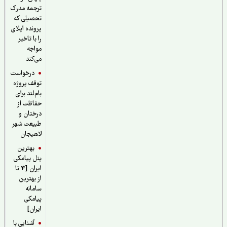
ترجمه مدرک
تحصیلی که
پرونده اپلای
را با تاخیر
مواجه
می‌کند
درخواست
توقف پروژه
بام‌لند برای
حفاظت از
درختان و
طبیعت شهر
لاهیجان
بهترین
پنل پیامکی
ایران [4 تا
از بهترین
سامانه
پیامکی
ایران]
آشنایی با