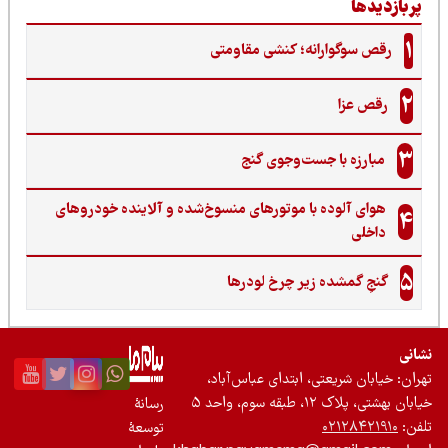
ربازدیدها
1
رقص سوگوارانه؛ کنشی مقاومتی
2
رقص عزا
3
مبارزه با جست‌وجوی گنج‌
هوای آلوده با موتورهای منسوخ‌شده و آلاینده خودروهای
4
داخلی
5
گنجِ گمشده زیر چرخ لودرها
نی
ان: خیابان شریعتی، ابتدای عباس‌آباد،
 بهشتی، پلاک ۱۲، طبقه سوم، واحد ۵
رسانۀ
ن:
۰۲۱۲۸۴۲۱۹۱۰
توسعۀ