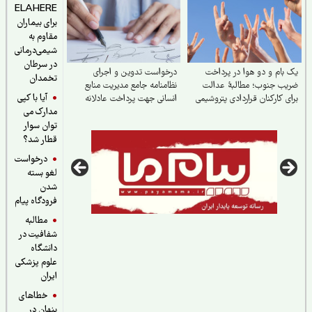
ELAHERE
برای بیماران
مقاوم به
شیمی‌درمانی
در سرطان
بام و دو هوا در پرداخت
درخواست تدوین و اجرای
تخمدان
ب جنوب؛ مطالبهٔ عدالت
نظامنامه جامع مدیریت منابع
آیا با کپی
ی کارکنان قراردادی پتروشیمی
انسانی جهت پرداخت عادلانه
مدارک می
حقوق و مزایای کارکنان
شهرداری‌های کشور
توان سوار
قطار شد؟
درخواست
لغو بسته
شدن
فرودگاه پیام
مطالبه
شفافیت در
دانشگاه
علوم پزشکی
ایران
خطاهای
پنهان در