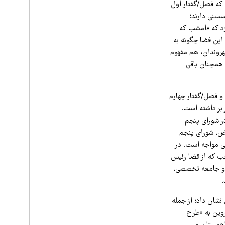
 که فصل/گفتار اول
ستنی دارند؛
زد که «امشب که
این فضا چگونه به
شهروندان، هم مفهوم
 همچنان باقی
 و فصل/گفتار چهارم
بر داشته است.
در شورای پنجم
رض، شورای پنجم
ی مواجه است. در
ب که از قضا رئیس
ی و جامعه تخصصی،
.
نشان داد؛ از جمله
آروین به «طرح