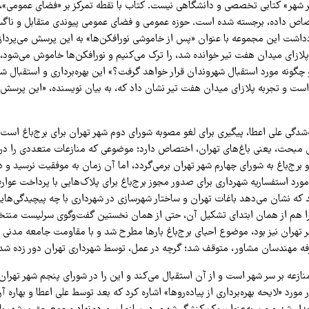
سر شهر» کتابی تخصصی و دانشگاهی نیست. کتاب با نقطه تمرکز بر «فضای عمومی»،
صاص داده، برجسته شده است. حوزه عمومی و فضای عمومی پیوندی متقابل و ناگس
داشت این مجموعه با عنوان «پس از خاموشی نورافکن‌ها» به این پرسش می‌پردا
پلازای میدان هفت تیر خوانده شد، را ترک می‌کنیم و نورافکن‌ها خاموش می‌شود، 
و چگونه مورد استقبال شهروندان قرار خواهد گرفت؟» این بهره‌برداری و استقبال 
ست و تجربه پلازای میدان هفت تیر نشان داد که، به بیان نویسنده، «این پرسش
‌شدگی علی اعطا، پیگیری برای لغو مصوبه شورای دوم شهر تهران برای برج‌باغ است
 مبحث، یعنی باغ‌های تهران، اختصاص دارد؛ موضوعی که منازعات متعددی را در 
رج‌باغ به شورای چهارم شهر تهران برمی‌گردد، اما آن زمان به موفقیت نرسید و 
مورد استفساریه شهرداری برای صدور مجوز برج‌باغ برای پلاک‌هایی با پرداخت عوا
که نشان می‌دهد باغات تهران و ساختار شهرسازی در شهرداری با چه پیچیدگی‌های
 هم از همان ابتدای تشکیل آن، حتی از همان نخستین گفت‌وگوی سرلیست منتخ
 تهران نیز بود، موضوع احیای برج‌باغ بارها مطرح شد و با مقاومت جامعه مدن
رفه مهندسان مشاور، متوقف شد؛ گرچه در عمل، توسط شهرداری تهران دور زده شد
ازعه بر سر شهر است و از آن استقبال می‌کند و این را در شورای پنجم شهر تهران 
 مورد «لایحه بهره‌برداری از پیاده‌روها» اشاره کرد که بعد توسط علی اعطا و بهاره 