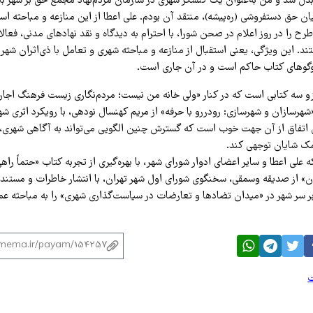
و» بدل شد و من به‌عنوان یک کنشگر شهری در سازمان مردم‌نهاد مجمع حق بر شهر ب
ن حق دستفروشی (ره‌پیشه)، منتقد آن بودم. علی اعطا از این منازعه و مباحثه است
رح را در روز اعلام در صحن شورا، با احترام به دیدگاه و نقد نهادهای مدنی، فعال
 این ویژگی، یعنی استقبال از منازعه و مباحثه شهری و تعامل با ذی‌اثران شهر
وگوهای کتاب حاکم است و در آن جاری است.
و سه کتابی است که در کنار «ولی خانه من نیست؛ مردم‌نگاری زیست فرهنگ اجاره‌
شهرسازان و شهرسازی: رودررو با حرفه» از مریم کهنسال نودهی، با رویکرد اثری ش
ن اتفاق از آن جهت خوب است که گسترش چنین الگویی می‌تواند به آگاهی شهری،
ک شایان توجهی کند.
 علی اعطا و سایر اعضای ادوار شورای شهر، با بهره‌گیری از تجربه کتاب «حتماً ر
ن» از صدیقه وسمقی، سخنگوی شورای اول شهر تهران، با انتشار خاطرات و مستند
بر سر شهر در «میدان تضادها و تعارضات در سیاست‌گذاری شهری» را به مباحثه عمو
ت