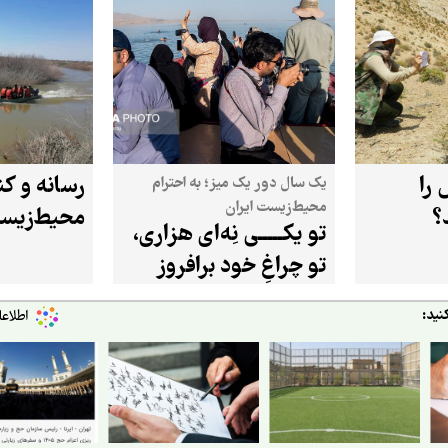
را
رسانه و کن
یک سال دور یک میز؛ به احترام
محیط‌زیست ایران
؟
محیط‌زیس
تو یکـــــی نِه‌ای هزاری،
تو چراغِ خود برافروز
نید: