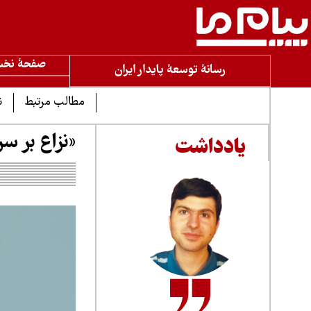
صفحۀ نخ
رسانۀ توسعۀ پایدار ایران
مطالب مرتبط
ن
«نزاع بر س
یادداشت