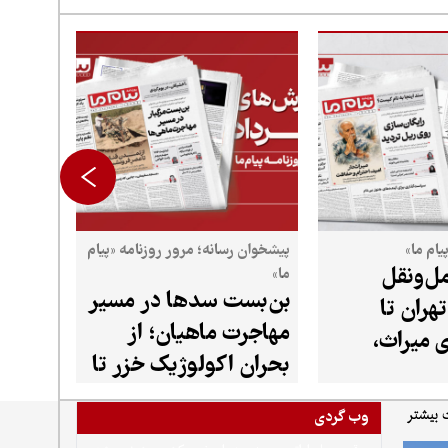
یام ما»
پیشخوان رسانه؛ مرور روزنامه «پیام
ل‌ونقل
ما»
بن‌بست سدها در مسیر
تهران تا
مهاجرت ماهیان؛ از
 میراث،
بحران اکولوژیک خزر تا
تمدن رو به زوال قنات
وب گردی