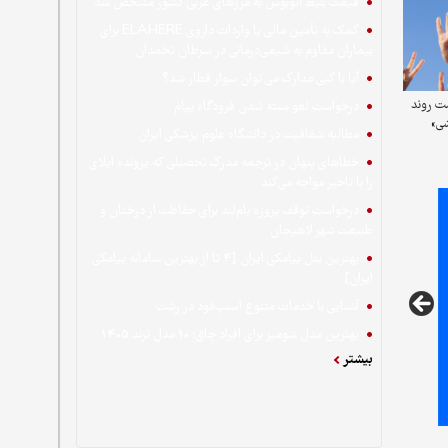
قیمت بلیط اتوبوس به مرزهای غربی کشور مشخص شد
کمک به تأمین مالی یا واردات داروی ELAHERE برای
بیماران مقاوم به شیمی‌درمانی در سرطان تخمدان
آیا با کپی مدارک می توان سوار قطار شد؟
ت روند
درخواست لغو بسته شدن فرودگاه پیام
شی»
مطالبه شفافیت در دانشگاه علوم پزشکی ایران
خطاهای پنهان در ترجمه مدرک تحصیلی که پرونده اپلای
را با تاخیر مواجه می‌کند
درخواست توقف پروژه بام‌لند برای حفاظت از درختان و
طبیعت شهر لاهیجان
بهترین پنل پیامکی ایران [4 تا از بهترین سامانه پیامکی
ایران]
آشنایی با خدمات متنوع اسنپ‌فود در رشت
بهترین مدل شومیز برای افراد چاق؛ 10 مدل ترند 1405
بیشتر