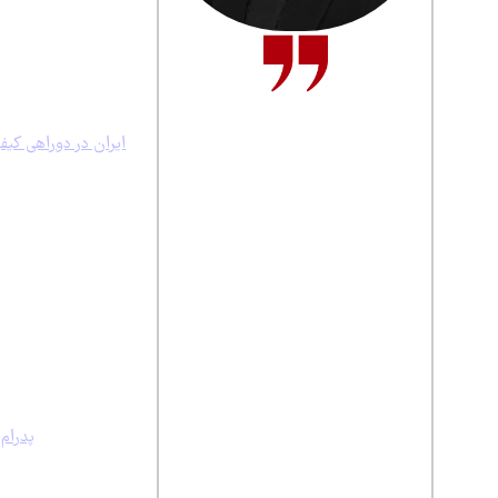
تیتر اصلی این شماره 
درختان شکسته و افتا
ساماندهی جنگل می‌دا
در گزارش «پیام ما» 
سارا شرفی‌پور
عکس اصلی صفحه اول ن
خبرنگار
ایران در دوراهی کیف
فاصله گرفتن برخی ر
اقامتگاه‌ها تأکید ک
در همین ارتباط، گزا
که به تدریج از شکار
محلی و حتی شکارچیا
از دیگر مطالب صفحه او
می‌پردازد.
در صفحه جامعه نیز گ
آن نسبت به پیامدها
در بخش یادداشت‌های
پرداخته است.
پدرام 
نیز در یادداشتی خطا
زندگی شهروندان را ب