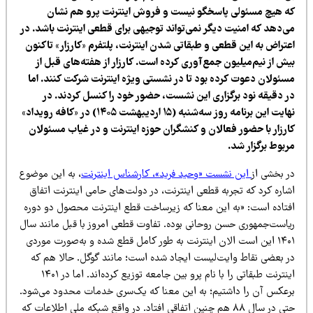
ه هیچ مسئولی پاسخگو نیست و فروش اینترنت پرو هم نشان
ی‌دهد که امنیت دیگر نمی‌تواند توجیهی برای قطعی اینترنت باشد. در
عتراض به این قطعی و طبقاتی شدن اینترنت، پلتفرم «کارزار» تاکنون
ش از نیم‌میلیون جمع‌آوری کرده است. کارزار از هفته‌های قبل از
سئولان دعوت کرده بود تا در نشستی ویژه اینترنت شرکت کنند. اما
ر دقیقه نود برگزاری این نشست، حضور خود را کنسل کردند. در
نهایت این برنامه روز سه‌شنبه (۱۵ اردیبهشت ۱۴۰۵) در «کافه رویداد»
ارزار با حضور فعالان و کنشگران حوزه اینترنت و در غیاب مسئولان
ربوط برگزار شد.
ر بخشی از
این نشست «وحید فرید»، کارشناس اینترنت
، به این موضوع
شاره کرد که تجربه قطعی اینترنت، در دولت‌های حامی اینترنت اتفاق
فتاده است: «به این معنا که زیرساخت قطع اینترنت محصول دو دوره
یاست‌جمهوری حسن روحانی بوده. تفاوت قطعی امروز با قبل مانند سال
۱۴۰۱ این است الان اینترنت به طور کامل قطع شده و به‌صورت موردی
ر بعضی نقاط وایت‌لیست ایجاد شده است؛ مانند گوگل. حالا هم که
اینترنت طبقاتی را با نام پرو بین جامعه توزیع کرده‌اند. اما در ۱۴۰۱
رعکس آن را داشتیم؛ به این معنا که یک‌سری خدمات محدود می‌شود.
حتی در سال ۸۸ هم چنین اتفاقی افتاد. در واقع شبکه ملی اطلاعات که