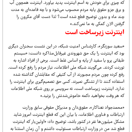
ه چیزی برای خودش به اسم اینترنت پدید بیاورد. اینترنت همچون آب
 برق جزو حقوق پایه مردم محسوب می‌شود و با چه قاعده‌ای به مدت
ند ماه و بدون توضیح قطع شده است؟ لذا دست آقای مکرون را
فتن الان کمکی به ما نمی‌کند.»
ینترنت زیرساخت است
سعید سوزنگر»، کارشناس امنیت شبکه، در این نشست سخنران دیگری
ود که اینترنت را یک حق شهروندی غیرقابل‌مذاکره دانست: «سیستم
قاتی پرو یا سفید از پایه و اساس غلط است. برخی از افراد اشاره به
رنت کردند. می‌گویند شبکه ملی اطلاعات، نیاز مردم را رفع کرده است.
فع کرده چون مردم مجبورند از آب کثیفی که مقابلشان گذاشته شده
تفاده کنند تا از تشنگی نمیرند. کسی حق تصمیم‌گیری برای اینترنت را
دارد. اینترنت زیرساخت است، نه سرویسی بر روی شبکه ملی اطلاعات
ه هر وقت بخواهید دکمه خاموش‌شدنش را بزنید.»
محمدجواد نعناکار»، حقوق‌دان و مدیرکل حقوقی سابق وزارت
تباطات و فناوری اطلاعات، با بیان این که قطع اینترنت امروز شاید
کل میلیون‌ها نفر در کشور باشد، توضیح داد: «اولین‌بار که اینترنت
طع شد من در وزارت ارتباطات مسئولیت داشتم و آن زمان استثنا به