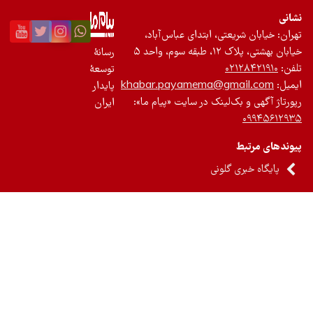
نی
ان: خیابان شریعتی، ابتدای عباس‌آباد،
 بهشتی، پلاک ۱۲، طبقه سوم، واحد ۵
رسانۀ
ن:
۰۲۱۲۸۴۲۱۹۱۰
توسعۀ
یل:
khabar.payamema@gmail.com
پایدار
رتاژ آگهی و بک‌لینک در سایت «پیام ما»:
ایران
۰۹۹۴۵۶۱۲
ندهای مرتبط
پایگاه خبری گلونی