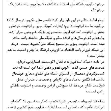
ی‌شود بگوییم شبکه ملی اطلاعات نداشته باشیم؛ چون باعث فیلترینگ
ی‌شود؟»
او در ادامه مثالی در این باره بیان کرد: «کسی مثل مکرون در سال ۲۰۱۸
‌گوید ما سه اینترنت داریم؛ اینترنت آمریکا، چین و اینترنت خودمان
‌عنوان اینترنت اتحادیه اروپا. نخست‌وزیر بلژیک هم چنین حرفی زده.
امعه‌ای که در سال‌های آینده سکو و شبکه ملی نداشته باشد حذف
ده است. اینترنت چیزی جز تجمیع شبکه ملی کشورها نیست. هرچه
ن شبکه قوی‌تر باشد اقتصاد ما قوی‌تر، فرهنگ ما بهتر و امنیت ما هم
یشتر است.»
 ادامه «میلاد اسلامی‌زاده»، فعال اکوسیستم استارتاپی، درباره
حبت‌های حبیبی گفت: «گویی تصویر ذهنی شما این است که باید
سب‌وکارهای دیجیتال از گسترش شبکه ملی فضای مجازی خوشحال
اشند. اما نگاهی به سایت‌های کاریابی و صحبت با مدیران عامل
رکت‌ها نشان می‌دهد که هیچ‌کس از این وضعیت و اینترنت طبقاتی
اضی نیست.»
ه اعتقاد او، روایت ترجیحی تعریف‌کردن، کمکی به تبیین یک گفتمان
می‌کند: «آنچه که مشخص است ما اینترنت نداریم. هیچ کشوری نیامده