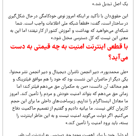
ک اصل تبدیل شد.»
ین حقوق‌دان با تأکید بر اینکه امروز نوعی خودکامگی در حال شکل‌گیری
ر ساختار است، گفت: «قطعاً شبکه ملی اطلاعات واجب است. شما
که‌ای می‌خواهید که بهداشت و آموزش کشور از کار نیفتد؛ اما این به
عنی این نیست که کل دسترسی مختل شود.»
ا قطعی اینترنت امنیت به چه قیمتی به دست
ی‌آید؟
علی محمدپور»، دبیر انجمن ناشران دیجیتال و دبیر انجمن نشر محتوا،
کی دیگر از حاضران این نشست بود که خود را هم موافق فیلترینگ و
م مخالف آن دانست: «من به حکمران حق می‌دهم فیلتر کند؛ اما
مانی حق می‌دهم که بتواند امنیت خودش و مردم را تأمین کند. امروز
ا معادل اینستاگرام را نداریم. زیرساخت‌های داخلی ما برای این حجم
اربران کافی نیست. ما بیانیه دادیم و گفتیم از تصمیم حاکمیت دفاع
ی‌کنیم. اگر دولت می‌گوید امنیت نیست و به این خاطر اینترنت را
ته، باید برود امنیت را تأمین کند.»
و دلیل خود را برای اهمیت وجود حق دسترسی به اینترنت این‌طور