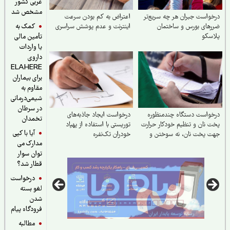
غربی کشور
مشخص شد
واست جبران هر چه سریع‌تر
اعتراض به کم بودن سرعت
کمک به
های بورس و ساختمان
اینترنت و عدم پوشش سراسری
سکو
تأمین مالی
یا واردات
داروی
ELAHERE
برای بیماران
مقاوم به
شیمی‌درمانی
در سرطان
واست دستگاه چندمنظوره
درخواست ایجاد جاذبه‌های
تخمدان
 نان و تنظیم خودکار حرارت
توریستی با استفاده از پهپاد
آیا با کپی
 پخت نان، نه سوختن و
خودران تک‌نفره
مدارک می
اف نان
توان سوار
قطار شد؟
درخواست
لغو بسته
شدن
فرودگاه پیام
مطالبه