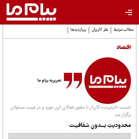
لب مرتبط
نظر کاربران
پربازدیدها
قتصاد
تحریریه پیام ما
شست «اینترنت» کارزار با حضور فعالان این حوزه و در غیبت مسئولان
گزار شد
حدودیتِ بـــدونِ شفافیـت