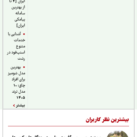
ایران [4 تا
از بهترین
سامانه
پیامکی
ایران]
آشنایی با
خدمات
متنوع
اسنپ‌فود در
رشت
بهترین
مدل شومیز
برای افراد
چاق؛ 10
مدل ترند
1405
بیشتر
یشترین نظر کاربران