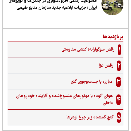
ممنوعیت رسمی آفرودسواری در جنگل‌ها و کویرهای
ایران؛ جزییات ابلاغیه جدید سازمان منابع طبیعی
ربازدیدها
1
رقص سوگوارانه؛ کنشی مقاومتی
2
رقص عزا
3
مبارزه با جست‌وجوی گنج‌
هوای آلوده با موتورهای منسوخ‌شده و آلاینده خودروهای
4
داخلی
5
گنجِ گمشده زیر چرخ لودرها