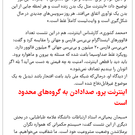
وضیح داد: «اینترنت مثل یک بدن زنده است و هر لحظه جایی از این
دن یک نوآوری اتفاق می‌افتد. هر روز سرویس‌های جدیدی در حال
کل‌گیری است و وایت‌لیست کاملاً غلط است.»
محمد کشوری»، کارشناس اینترنت، هم در این نشست تعداد
لوورهای اینستاگرام بی‌بی‌سی فارسی و جهانی را مقایسه کرد و گفت:
«بی‌بی‌سی فارسی ۲۰ میلیون و بی‌بی‌سی جهانی ۴ میلیون فالوور دارد.
ویکرد غلط صداوسیما باعث شده که مسئله به بیرون و ماهواره برود.
ید دید با قطعی اینترنت، امنیت به چه قیمتی به دست می‌آید؟ بله اگر
وبان را ببندیم تصادف نمی‌شود.»
 دیدگاه او، درحالی‌که شبکه ملی باید باعث افتخار باشد تبدیل به یک
وضوع غیرقابل‌دفاع شده است.
ینترنت پرو، صدادادن به گروه‌های محدود
ست
سبحان یحیائی»، استاد ارتباطات دانشگاه علامه طباطبایی، در بخش
یگری از این نشست گفت: «سیستم حکمرانی که همواره نگران
رملاشدن وضعیت مشروعیت خود است. ما شفافیت می‌خواهیم. ما