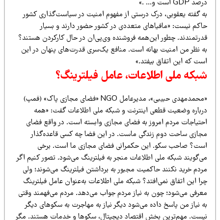
د GDP است و… .»
ه گفته یعقوبی، درک درستی از مفهوم امنیت در سیاست‌گذاری کشور
اکم نیست: «مافیاهای متعددی در کشور حضور دارند و بسیار
درتمندند. چطور این‌همه فروشنده وی‌پی‌ان در حال کارکردن هستند؟
ه نظر من امنیت بهانه است. منافع یک‌سری قدرت‌های پنهان در این
ست که این اتفاق بیفتد.»
بکه ملی اطلاعات، عامل فیلترینگ؟
«محمدمهدی حبیبی»، مدیرعامل NGO «فضای مجازی پاک» (فمپ)
رباره وضعیت قطعی اینترنت و شبکه ملی اطلاعات گفت: «همه
حتیاجات مردم امروز به فضای مجازی وابسته است. در واقع فضای
جازی ساحت دوم زندگی ماست. در این فضا چه کسی قاعده‌گذار
ست؟ صاحب سکو. این حکمرانی فضای مجازی ما است. برخی
ی‌گویند شبکه ملی اطلاعات منجر به فیلترینگ می‌شود. تصور کنیم اگر
ردم خرید نکنند حاکمیت مجبور به برداشتن فیلترینگ می‌شوند؛ ولی
ا این اتفاق نمی‌افتد؟ شبکه ملی اطلاعات به‌عنوان عامل فیلترینگ
عرفی می‌شود؛ چون به نیاز مردم جواب می‌دهد. مردم می‌فهمند وقتی
 نیاز من پاسخ داده می‌شود دیگر نیاز به مهاجرت به سکوهای دیگر
یست. مهم‌ترین بخش اقتصاد دیجیتال، سکوها و خدمات هستند. مگر