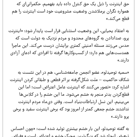
ق اینترنت را ذیل یک حق کنترل داده باید بفهمیم. حکمرانی‌ای که
مواره نگران برملاشدن وضعیت مشروعیت خود است اینترنت را هم
طع می‌کند.»
 اعتقاد یحیایی، این وضعیت استثنایی قرار است پایدار شود: «اینترنت
رو، صدادادن به گروه‌های محدود و مردم نزدیک به دولت است که
دس می‌زنند مسئله امنیتی کمتری برایشان درست می‌کند. این ماجرا
مدست‌هایی هم دارد؛ از کسب‌وکارها گرفته تا افرادی که ادعای آزادی
رند.»
سمیه توحیدلو»، عضو انجمن جامعه‌شناسی، هم در این نشست به
کاف حاکمیت – ملت شکل‌گرفته بر اثر قطعی و طبقاتی کردن اینترنت
شاره کرد: «تصور می‌کنند که اینترنت عامل اعتراض است؛ اما این
طع‌کردن بدتر منجر به خشم می‌شود. ما این خشم را در کلاس‌ها
‌بینیم. این نسل ارتباطات‌بنیاد است. وقتی دی‌ماه مردم اینترنت
داشتند خشم جمعی کمتر از امروز بود که برخی اینترنت سفید و برخی
و دارند.»
ه گفته توحیدلو، این بار خشم بیشتری تولید شده است: «چون احساس
بعیض ایجاد شد که بزرگ‌ترین محرک خشم و اعتراض است.» «فیاض