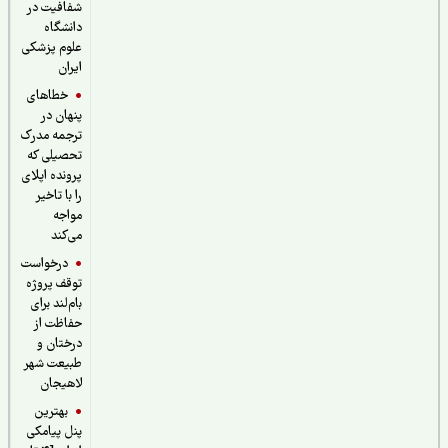
شفافیت در
دانشگاه
علوم پزشکی
ایران
خطاهای
پنهان در
ترجمه مدرک
تحصیلی که
پرونده اپلای
را با تاخیر
مواجه
می‌کند
درخواست
توقف پروژه
بام‌لند برای
حفاظت از
درختان و
طبیعت شهر
لاهیجان
بهترین
پنل پیامکی