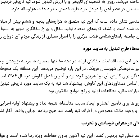
ناخته می‌شد، روزی به گنجینه‌ای تاریخی و با ارزش تبدیل شود. تپه تاریخی فردی
ی متمدن در عصر آهن را در دل خود دارد، قدمتی حدود هفت هزارساله دارد.
اسی نشان داده است که این تپه متعلق به هزاره‌های پنجم و ششم پیش از میلا
 شده است و کشف کوره‌های متعدد تولید سفال و چرخ سفالگری مجهز به استوانه
جامعه باستان‌شناسی فلات مرکزی را با اسرار بسیاری از زندگی مردم آن دوران رو
‌ها؛ طرح تبدیل به سایت موزه
با وجود اهمیت تاریخی این تپه، اقدامات حفاظتی اولیه در دهه ۸۰ تنها محدود
ره میراث‌فرهنگی شهرستان قرچک، در این باره توضیح می‌دهد: این منطقه یک محوطه
پژوهشگاه میراث‌فرهنگ
 اساس دستاوردهای این کاوش، پیشنهاد شد تپه به یک سایت موزه تاریخی تبدیل 
بارات مالی، مطالعات اولیه و رفع موانع مالکیتی بود.
ی‌ها برای تأمین اعتبار و ایجاد سایت متأسفانه نتیجه نداد و پیشنهاد اولیه اجرایی
 وجود مالک خصوصی در اطراف تپه باعث شد هیچ برنامه اجرایی واقعی آغاز نشو
‌ای در معرض فرسایش و تخریب
عیت فعلی تپه پردیس گفت: این تپه اکنون بدون حفاظت ویژه رها شده است و عو