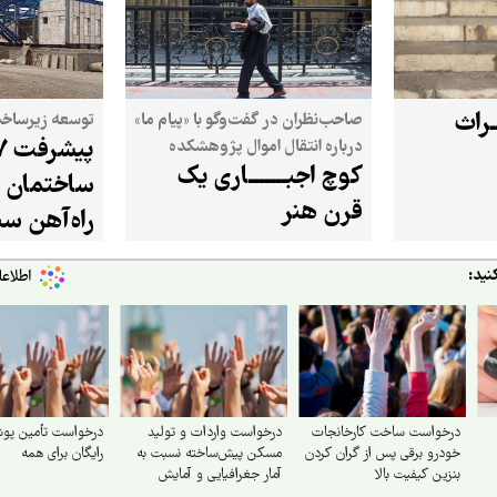
ــراث
صاحب‌نظران در گفت‌وگو با «پیام ما»
توسعه زیرساخت
درباره انتقال اموال پژوهشکده
کوچ اجبـــــــاری یک
هنرهای سنتی به «کاخ سعدآباد»
ساختمان ا
هشدار دادند
قرن هنر
راه‌آهن سب
نید:
درخواست ساخت کارخانجات
درخواست واردات و تولید
درخواست تأمین پو
خودرو برقی پس از گران کردن
مسکن پیش‌ساخته نسبت به
رایگان برای همه
بنزین کیفیت بالا
آمار جغرافیایی و آمایش
سرزمینی