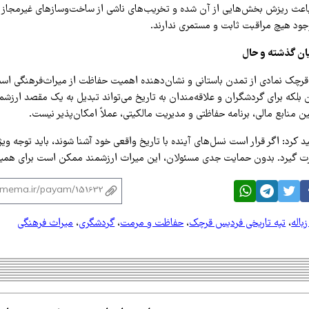
اعث ریزش بخش‌هایی از آن شده و تخریب‌های ناشی از ساخت‌وسازهای غیرمجاز اط
وجود هیچ مراقبت ثابت و مستمری ندارند.
ان گذشته و حال
رچک نمادی از تمدن باستانی و نشان‌دهنده اهمیت حفاظت از میراث‌فرهنگی اس
 بلکه برای گردشگران و علاقه‌مندان به تاریخ می‌تواند تبدیل به یک مقصد ارزشم
منابع مالی، برنامه حفاظتی و مدیریت مالکیتی، عملاً امکان‌پذیر نیست.
کید کرد: اگر قرار است نسل‌های آینده با تاریخ واقعی خود آشنا شوند، باید توجه وی
ت گیرد. بدون حمایت جدی مسئولان، این میراث ارزشمند ممکن است برای همیش
باله
،
تپه تاریخی فردیس قرچک
،
حفاظت و مرمت
،
گردشگری
،
میراث فرهنگی