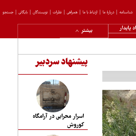
شناسنامه
دربارهٔ ما
ارتباط با ما
همراهی
نظرات
نویسندگان
بایگانی
جستجو
د پایدار
بیشتر
پیشنهاد سردبیر
اسرار محرابی در آرامگاه
کوروش