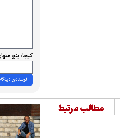
کپچا: پنج منه
مطالب مرتبط