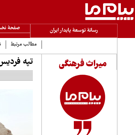
صفحۀ نخ
رسانۀ توسعۀ پایدار ایران
مطالب مرتبط
ن
تپه فردیس
میراث فرهنگی