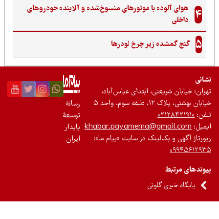
هوای آلوده با موتورهای منسوخ‌شده و آلاینده خودروهای
4
داخلی
5
گنجِ گمشده زیر چرخ لودرها
نی
ان: خیابان شریعتی، ابتدای عباس‌آباد،
 بهشتی، پلاک ۱۲، طبقه سوم، واحد ۵
رسانۀ
ن:
۰۲۱۲۸۴۲۱۹۱۰
توسعۀ
یل:
khabar.payamema@gmail.com
پایدار
رتاژ آگهی و بک‌لینک در سایت «پیام ما»:
ایران
۰۹۹۴۵۶۱۲
ندهای مرتبط
پایگاه خبری گلونی