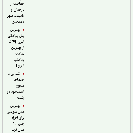
حفاظت از
درختان و
طبیعت شهر
لاهیجان
بهترین
پنل پیامکی
ایران [4 تا
از بهترین
سامانه
پیامکی
ایران]
آشنایی با
خدمات
متنوع
اسنپ‌فود در
رشت
بهترین
مدل شومیز
برای افراد
چاق؛ 10
مدل ترند