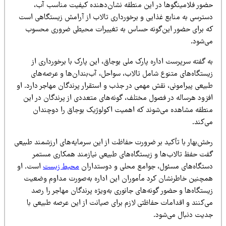
ضور فلامینگوها در این منطقه نشان‌دهنده کیفیت مناسب آب،
سترسی به منابع غذایی و برخورداری تالاب از آرامش زیستگاهی است
ه برای حضور این‌گونه حساس به تغییرات محیطی ضروری محسوب
ی‌شود.
 گفته سرپرست اداره پارک ملی بوجاق، این پارک با برخورداری از
یستگاه‌های متنوع شامل تالاب، سواحل، آب‌بندان‌ها و عرصه‌های
بیعی پیرامونی، نقش مهمی در جذب و استقرار پرندگان مهاجر دارد. او
فزود هرساله در فصول مختلف، گونه‌های متعددی از پرندگان در این
نطقه مشاهده می‌شوند که اهمیت اکولوژیک بوجاق را دوچندان
‌کند.
خش‌بهار با تأکید بر ضرورت حفاظت از این سرمایه‌های ارزشمند طبیعی
فت حفظ تالاب‌ها و زیستگاه‌های طبیعی نیازمند همکاری مستمر
ستگاه‌های مسئول، جوامع محلی و دوستداران
محیط زیست
است. او
مچنین خاطرنشان کرد مأموران این اداره به‌صورت مداوم وضعیت
ستگاه‌ها و حضور گونه‌های جانوری به‌ویژه پرندگان مهاجر را رصد
ی‌کنند و اقدامات حفاظتی لازم برای صیانت از این عرصه طبیعی با
دیت دنبال می‌شود.