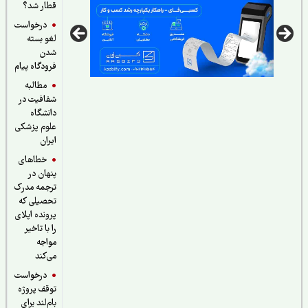
قطار شد؟
درخواست
لغو بسته
شدن
فرودگاه پیام
مطالبه
شفافیت در
دانشگاه
علوم پزشکی
ایران
خطاهای
پنهان در
ترجمه مدرک
تحصیلی که
پرونده اپلای
را با تاخیر
مواجه
می‌کند
درخواست
توقف پروژه
بام‌لند برای