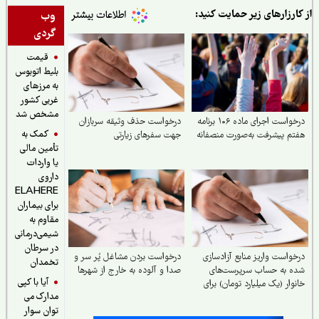
ارزارهای زیر حمایت کنید:
وب
گردی
قیمت
بلیط اتوبوس
به مرزهای
غربی کشور
مشخص شد
درخواست اجرای ماده ۱۰۶ برنامه
درخواست حذف وثیقه سربازان
کمک به
م پیشرفت به‌صورت منصفانه
جهت سفرهای زیارتی
تأمین مالی
یا واردات
داروی
ELAHERE
برای بیماران
مقاوم به
شیمی‌درمانی
در سرطان
واست واریز منابع آزادسازی
درخواست بردن مشاغل پُر سر و
تخمدان
ه به حساب سرپرست‌های
صدا و آلوده به خارج از شهرها
آیا با کپی
وار (یک میلیارد تومان) برای
مدارک می
ت دین، مردم و کشور و
وان کردن دشمن
توان سوار