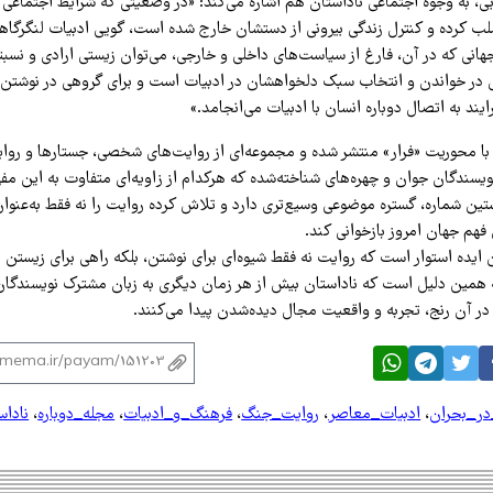
دبی، به وجوه اجتماعی ناداستان هم اشاره می‌کند: «در وضعیتی که شرایط اجتماعی
لب کرده و کنترل زندگی بیرونی از دستشان خارج شده است، گویی ادبیات لنگرگاهی
نی که در آن، فارغ از سیاست‌های داخلی و خارجی، می‌توان زیستی ارادی و نسبتاً 
ی در خواندن و انتخاب سبک دلخواهشان در ادبیات است و برای گروهی در نوشتن 
ایند به اتصال دوباره انسان با ادبیات می‌انجامد.»
 با محوریت «فرار» منتشر شده و مجموعه‌ای از روایت‌های شخصی، جستارها و روای
 نویسندگان جوان و چهره‌های شناخته‌شده که هرکدام از زاویه‌ای متفاوت به این مفهو
ین شماره، گستره موضوعی وسیع‌تری دارد و تلاش کرده روایت را نه فقط به‌عنوان 
ی فهم جهان امروز بازخوانی کند.
ن ایده استوار است که روایت نه فقط شیوه‌ای برای نوشتن، بلکه راهی برای زیستن 
 همین دلیل است که ناداستان بیش از هر زمان دیگری به زبان مشترک نویسندگان
در آن رنج، تجربه و واقعیت مجال دیده‌شدن پیدا می‌کنند.
در_بحران
،
ادبیات_معاصر
،
روایت_جنگ
،
فرهنگ_و_ادبیات
،
مجله_دوباره
،
ناداس