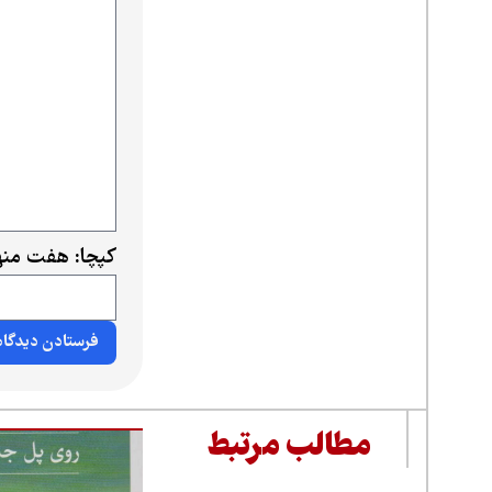
کپچا: هفت منه
مطالب مرتبط