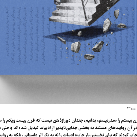
رن بیستم را «مدرنیسم» بدانیم، چندان دورازذهن نیست که قرن بیست‌ویکم را 
اب کردند که برای نخستین‌بار جایزه ادبیات را نه به یک اثر داستانی، بلکه به روای