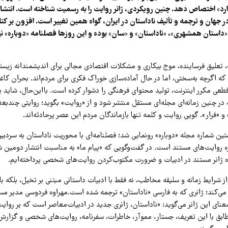
ارد» اختصاص دهد. چنین رویکردی، ژانر روایت را به رسمیت شناخته است. انتشا
 جهان و ترجمه و تألیف ناداستان در ایران، گواه همین تغییر است. افزون بر کت
استان همشهری»، «ناداستان» و «سان» بوده و این روزها فصلنامه «دوباره» نیز
 تعلیق فرساینده، موج بیکاری و مشکلات اقتصادی مجالی برای اندیشمندانه زیستن
 که اگرچه به‌سختی، اما در حال آماده‌سازی خوراک فکری برای مردم‌اند. بحران ک
طعی مکرر اینترنت، تولید محتوای فرهنگی را دشوار کرده است. بااین‌حال، شاید ب
 در چنین زمانه‌ای مجله‌ای مستقل منتشر شود و از «روایت» بگوید؛ روایتی چندبع
 «فرار». گویی روایت و کلمه تنها بازماندگان مردم این عصر پرحادثه‌اند.
ین شماره مجله «دوباره» رونمایی شد؛ فصلنامه‌ای با محوریت ناداستان به سردبی
ه روایت‌های مستند است. در گفت‌وگویی که «پیام ما» به مناسبت انتشار دومین شما
ه ژانر مستند در ادبیات و ضرورت مکتوب‌کردن روایت‌های شخصی پرداخته‌ایم.
ز شرایط زمانه و سلیقه مخاطب، نه فقط با ادبیات داستانی مبتنی بر تخیل، بلکه با گو
ر می‌کند؛ ژانری که به فارسی «ناداستان» ترجمه شده است.مهراوه فردوسی مدیر م
عنای این ژانر می‌گوید: «ناداستان، ژانری جدید در ادبیات‌معاصر است که بر روای
طابق با این تعریف، جستار، مموآر، خاطرات، سفرنامه، روایت‌های شخصی و گزار