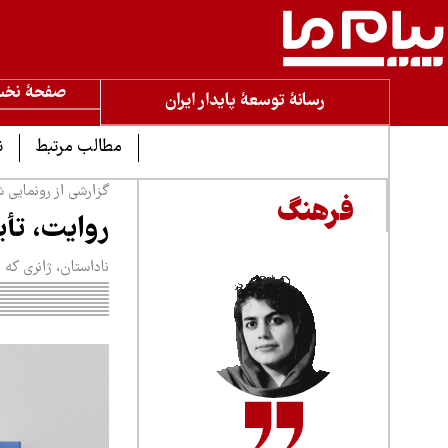
صفحۀ نخ
رسانۀ توسعۀ پایدار ایران
مطالب مرتبط
ن
گزارشی از رونمایی ش
فرهنگ
روایت، تأیی
ناداستان، ژانری که 