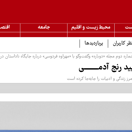
ست
محیط زیست و اقلیم
جامعه
اقتصا
ظر کاربران
پربازدیدها
ماره دوم مجله «دوباره» وگفت‌وگو با «مهراوه فردوسی» درباره جایگاه ناداستان در 
د رنج آدمــــــــی
مرز زندگی و ادبیات را جابه‌جا کرده است