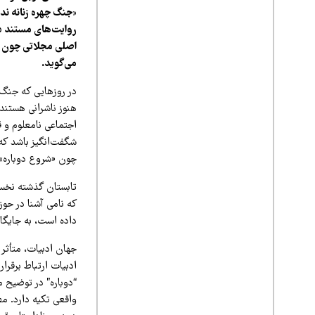
«جنگ چهره زنانه ند
روایت‌های مستند در
اصلی مجلاتی چون «د
می‌گوید.
در روزهایی که جنگ،
هنوز ناشرانی هستند
اجتماعی نامعلوم و ق
شگفت‌انگیز باشد که
چون «شروع دوباره» و
تابستان گذشته نخست
که نامی آشنا در حوز
داده است، به جایگا
جهان ادبیات، متأثر ا
ادبیات ارتباط برقرا
“دوباره” در توضیح م
واقعی تکیه دارد. م