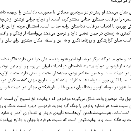
ر می‌گیرند.»
 نشان می‌دهد او پیش‌تر نیز سردبیری مجلاتی با محوریت ناداستان را برعهده داش
ر» را در قالب جستاری جنایی منتشر کرده است. او درباره چرایی نوشتن از در
گی روزمره با ادبیات در قالب ناداستان برایم جذاب است. استقبال مردم از این ژان
متری به زیستن در جهان تخیلی دارد و ترجیح می‌دهد بی‌واسطه از زندگی و واقعیا
است میان گزارشگری و روزنامه‌نگاری و به این واسطه امکان بیشتری برای بیان وا
ه و مترجم، در گفت‌وگو در شماره اخیر «دوباره» جمله‌ای خواندنی دارد: «اگر ناداس
.» از فردوسی درباره پیشینه ناداستان در ادبیات ایران می‌پرسم و او چنین توضی
نو در ادبیات است و همین معاصر بودن، جنبه‌های مثبت و منفی دارد. مثبت ازآن‌
ما با آثاری چون سفرنامه‌ها، خاطرات پادشاهان، تاریخ بیهقی کفه سنگینی در نا
ا هنوز در مرحله آزمون‌وخطا برای تبیین قالب نان‌فیکشن جهانی در ادبیات فارسی
حول یک موضوع واحد شکل می‌گیرد؛ موضوعی که «روایت» نخ تسبیح آن است؛ اما 
 سبب شده هر شماره به‌نوعی با جنگ گره بخورد. فردوسی درباره نسبت جنگ و روا
 احساسات، به‌رسمیت‌شناختن آن‌هاست؛ تأییدی درونی بر تاب‌آوری آدمی و شاید 
ت پناهگاه است و با روایت‌کردن است که نسبت هر فرد با جهان و وقایع پیرامون