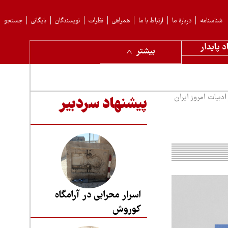
شناسنامه
دربارهٔ ما
ارتباط با ما
همراهی
نظرات
نویسندگان
بایگانی
جستجو
د پایدار
بیشتر
ادبیات امروز ایران
پیشنهاد سردبیر
اسرار محرابی در آرامگاه
کوروش