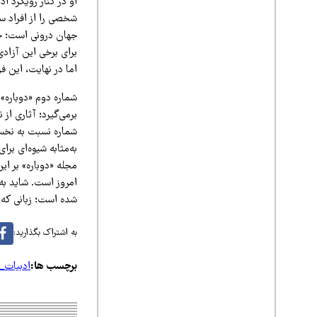
او در کنار رویکرد ا
شخصی را از افراد س
جهان درونی است؛ جها
برای برخی این آزاد
اما در نهایت، این فر
شماره دوم «دوباره»
برمی‌گیرد؛ آثاری از
شماره نسبت به نخست
به‌مثابه شیوه‌ای برا
مجله «دوباره» بر ای
امروز است. شاید به
شده است؛ زبانی که 
به اشتراک بگذارید:
برچسب ها:
ادبیات_