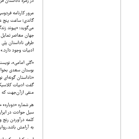
در زمره ناداستان قرا
مرور کارنامه فردوسی
گاندی؛ ساعت پنج عص
می‌گوید: «پیوند زند
جهان معاصر تمایل ک
طرفی ناداستان پلی 
ادبیات وجود دارد.»
«گلی امامی»، نویسند
بوستان سعدی بخوانید
«ناداستان گونه‌ای 
گفت ادبیات کلاسیک 
منفی ازآن‌جهت که م
هر شماره «دوباره» 
سیل حوادث در ایران
کلمه درآوردن رنج و
به آرامش باشد.روای