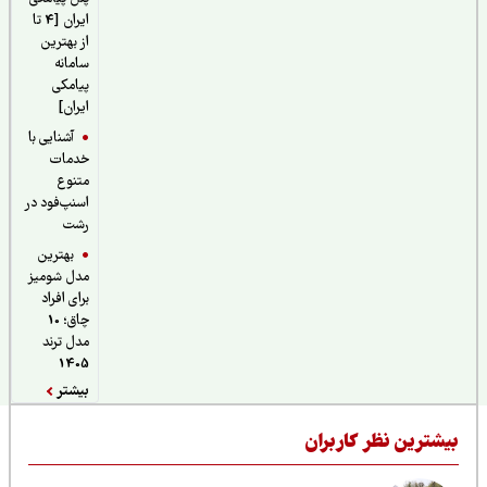
ایران [4 تا
از بهترین
سامانه
پیامکی
ایران]
آشنایی با
خدمات
متنوع
اسنپ‌فود در
رشت
بهترین
مدل شومیز
برای افراد
چاق؛ 10
مدل ترند
1405
بیشتر
یشترین نظر کاربران