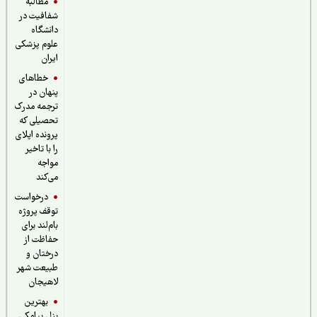
مطالبه
شفافیت در
دانشگاه
علوم پزشکی
ایران
خطاهای
پنهان در
ترجمه مدرک
تحصیلی که
پرونده اپلای
را با تاخیر
مواجه
می‌کند
درخواست
توقف پروژه
بام‌لند برای
حفاظت از
درختان و
طبیعت شهر
لاهیجان
بهترین
پنل پیامکی