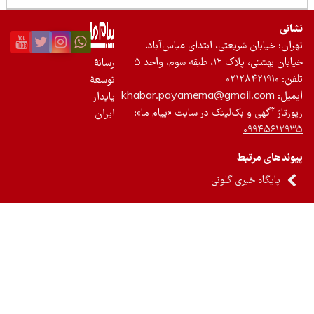
نی
ان: خیابان شریعتی، ابتدای عباس‌آباد،
 بهشتی، پلاک ۱۲، طبقه سوم، واحد ۵
رسانۀ
ن:
۰۲۱۲۸۴۲۱۹۱۰
توسعۀ
یل:
khabar.payamema@gmail.com
پایدار
رتاژ آگهی و بک‌لینک در سایت «پیام ما»:
ایران
۰۹۹۴۵۶۱۲
ندهای مرتبط
پایگاه خبری گلونی