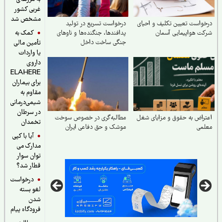
غربی کشور
مشخص شد
واست تعیین تکلیف و احیای
درخواست تسریع در تولید
کمک به
ت هواپیمایی آسمان
پدافندها، جنگنده‌ها و ناوهای
جنگی ساخت داخل
تأمین مالی
یا واردات
داروی
ELAHERE
برای بیماران
مقاوم به
شیمی‌درمانی
در سرطان
راض به حقوق و مزایای شغل
مطالبه‌گری در خصوص سوخت
تخمدان
لمی
موشک و حق دفاعی ایران
آیا با کپی
مدارک می
توان سوار
قطار شد؟
درخواست
لغو بسته
شدن
فرودگاه پیام