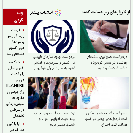
ارزارهای زیر حمایت کنید:
وب
گردی
قیمت
بلیط اتوبوس
به مرزهای
غربی کشور
مشخص شد
واست جمع‌آوری سگ‌های
درخواست ورود سازمان بازرسی
کمک به
شده در مسیر کوه‌نوردی
کل کشور و سازمان‌های امنیتی
ه، کوهسار و دربند
کشور به نحوه اجرای قوانین و
تأمین مالی
صیانت از حقوق بازنشستگان
یا واردات
تأمین اجتماعی
داروی
ELAHERE
برای بیماران
مقاوم به
شیمی‌درمانی
در سرطان
واست اضافه شدن امکان
درخواست ایجاد عناوین جدید
تخمدان
 فرمول‌های ریاضی در کشور
بیمه جهت افزایش تنوع و
آیا با کپی
نند ثبت اختراع
اشتیاق بیشتر مردم
مدارک می