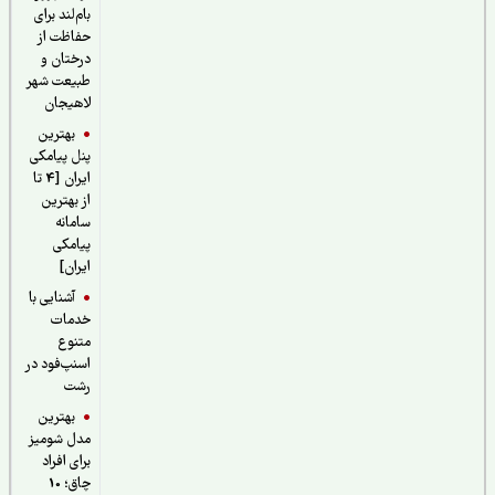
بام‌لند برای
حفاظت از
درختان و
طبیعت شهر
لاهیجان
بهترین
پنل پیامکی
ایران [4 تا
از بهترین
سامانه
پیامکی
ایران]
آشنایی با
خدمات
متنوع
اسنپ‌فود در
رشت
بهترین
مدل شومیز
برای افراد
چاق؛ 10