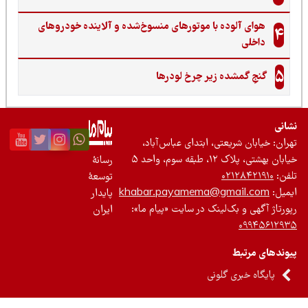
هوای آلوده با موتورهای منسوخ‌شده و آلاینده خودروهای
4
داخلی
5
گنجِ گمشده زیر چرخ لودرها
نی
ان: خیابان شریعتی، ابتدای عباس‌آباد،
 بهشتی، پلاک ۱۲، طبقه سوم، واحد ۵
رسانۀ
ن:
۰۲۱۲۸۴۲۱۹۱۰
توسعۀ
یل:
khabar.payamema@gmail.com
پایدار
رتاژ آگهی و بک‌لینک در سایت «پیام ما»:
ایران
۰۹۹۴۵۶۱۲
ندهای مرتبط
پایگاه خبری گلونی