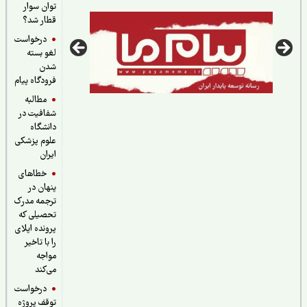
توان سوار
قطار شد؟
درخواست
لغو بسته
شدن
فرودگاه پیام
مطالبه
شفافیت در
دانشگاه
علوم پزشکی
ایران
خطاهای
پنهان در
ترجمه مدرک
تحصیلی که
پرونده اپلای
را با تاخیر
مواجه
می‌کند
درخواست
توقف پروژه