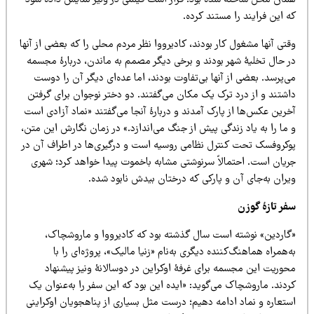
مان محل ساخته شده بود. قرار است فیلمی در ونیز نمایش داده شود
 این فرایند را مستند کرده.
تی آنها مشغول کار بودند، کادیرووا نظر مردم محلی را که بعضی از آنها
ر حال تخلیۀ شهر بودند و برخی دیگر مصمم به ماندن، دربارۀ مجسمه
‌پرسد. بعضی از آنها بی‌تفاوت بودند، اما عده‌ای دیگر آن را دوست
اشتند و از درد ترک یک مکان می‌گفتند. دو دختر نوجوان برای گرفتن
رین عکس‌ها از پارک آمدند و دربارۀ آنجا می‌گفتند «نماد آزادی است
ما را به یاد زندگی پیش از جنگ می‌اندازد.» در زمان نگارش این متن،
وکروفسک تحت کنترل نظامی روسیه است و درگیری‌ها در اطراف آن در
ریان است. احتمالاً سرنوشتی مشابه باخموت پیدا خواهد کرد؛ شهری
یران به‌جای آن و پارکی که درختان بیدش نابود شده.
فر تازۀ گوزن
گاردین» نوشته است سال گذشته بود که کادیرووا و ماروشچاک،
‌همراه هماهنگ‌کننده دیگری به‌نام «زنیا مالیک»، پروژه‌ای را با
حوریت این مجسمه برای غرفۀ اوکراین در دوسالانۀ ونیز پیشنهاد
دند. ماروشچاک می‌گوید: «ایده این بود که این سفر را به‌عنوان یک
ستعاره و نماد ادامه دهیم؛ درست مثل بسیاری از پناهجویان اوکراینی