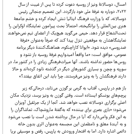
مسال، دوسالانۀ ونیز از روسیه دعوت کرده تا پس از غیبت از سال
۲۰۲۲، دوباره به غرفۀ ملی خود بازگردد. این تصمیم جنجالی رئیس
وسالانه، که با وزارت فرهنگ ایتالیا تنش ایجاد کرده و خشم جامعۀ
ری بین‌المللی را برانگیخته، احتمالاً بحث پیرامون نمایشگاه اوکراین را
حت‌الشعاع قرار دهد. خیمی می‌گوید هیچ‌یک از اعضای تیم نمی‌خواهند
ایشگاهشان به موقعیتی تنزل پیدا کند که صرفاً به‌عنوان «غرفۀ
دروسی» دیده شود. «ایوانا کازاچنکو»، هماهنگ‌کنندۀ دیگر برنامه
ومی، موافق است: «ما واقعاً امیدواریم غرفۀ روسیه باز نشود و
س‌ها حضور نداشته باشند. آنها میراث‌فرهنگی زیادی را در کشور ما، در
ریه و چچن و بسیاری کشورهای دیگر در گذشته نابود کرده‌اند و حالا
رند فرهنگشان را به ونیز می‌فرستند. چرا باید این اتفاق بیفتد؟»
ز هم در پاریس، آفتاب به گرمی بر گوزن می‌تابد، در‌حالی‌که زیر
رچم‌های یونسکو ایستاده است. وقتی گوزن به ونیز برسد، نزدیک مکان
صلی برگزاری دوسالانه نصب خواهد شد. آنجا از یک جرثقیل آویزان
‌شود؛ «بازی بصری برای بیننده» که به‌گفتۀ ماروشچاک، تماشاگران را
ه این فکر وامی‌دارد که آیا در حال برداشته شدن است یا نصب می‌شود
 به آیندۀ معلق و نامطمئن این مجسمه به‌عنوان اثری بدون خانه
ئمی اشاره دارد. اما به افتخار ورودش به پاریس، رقص و موسیقی برپا