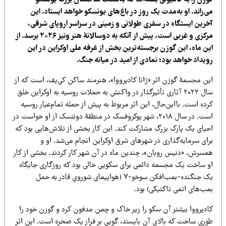
وزن را به کامیونی بسته‌اند که به‌سمت ساختمان بزرگ یونسکو
‌راند. او به‌مدت یک روز در باغ‌های یونسکو خواهد ایستاد. این
خرین ایستگاه در سفری طولانی و زمینی در سراسر اروپای شرقی،
مرکزی و غربی است، پیش از آنکه به دوسالانۀ هنر ونیز ۲۰۲۶ برسد. از
ین ماه، این گوزن برجسته‌ترین بخش از غرفه ملی اوکراین در این
ویداد خواهد بود؛ نمادی از امید در میانه جنگ.
ین مجسمهٔ گوزن اثر «ژانا کادیرووا»، هنرمند ساکن کی‌یف، است که از
سال ۲۰۲۲ آثاری تأثیرگذار در واکنش به حملات روسیه به اوکراین خلق
ده است. بااین‌حال، این اثر مربوط به پیش از حمله تمام‌عیار روسیه
است. در سال ۲۰۱۸، شهر پوکروفسک در منطقۀ دونتسک از او خواست در
حیای یک پارک بزرگ مشارکت کند. این کار بخشی از تلاش‌هایی بود که
رای سرمایه‌گذاری در شهرهای شرق اوکراین انجام می‌شد. او و
مسرش، «دنیس روبان»، چندین ماه در آن شهر کار کردند. بخشی از کار
و ساخت یک مجسمه دائمی برای سکویی خالی بود که روزگاری جایگاه
یک جنگنده-بمب‌افکن سوخو-۷ (هواپیمای شورویِ قادر به حمل
مب‌های اتمی تاکتیکی) بود.
ادیرووا بیشتر آن سکو را زیر خاک و چمن مدفون کرد و گوزن خود را
وری ساخت که بالای آن بایستد، گویی بر فراز یک صخره است. این اثر