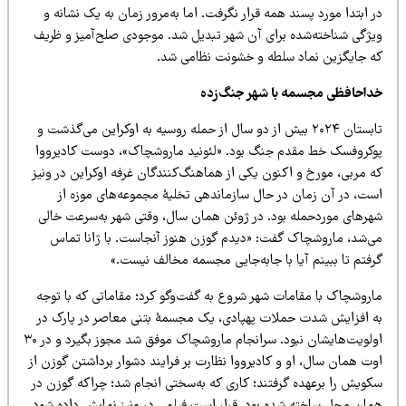
 ابتدا مورد پسند همه قرار نگرفت. اما به‌مرور زمان به یک نشانه و
یژگی شناخته‌شده برای آن شهر تبدیل شد. موجودی صلح‌آمیز و ظریف
ه جایگزین نماد سلطه و خشونت نظامی شد.
داحافظی مجسمه با شهر جنگ‌زده
تابستان ۲۰۲۴ بیش از دو سال از حمله روسیه به اوکراین می‌گذشت و
وکروفسک خط مقدم جنگ بود. «لئونید ماروشچاک»، دوست کادیرووا
ه مربی، مورخ و اکنون یکی از هماهنگ‌کنندگان غرفه اوکراین در ونیز
ست، در آن زمان در حال سازماندهی تخلیۀ مجموعه‌های موزه از
هرهای موردحمله بود. در ژوئن همان سال، وقتی شهر به‌سرعت خالی
ی‌شد، ماروشچاک گفت: «دیدم گوزن هنوز آنجاست. با ژانا تماس
رفتم تا ببینم آیا با جابه‌جایی مجسمه مخالف نیست.»
اروشچاک با مقامات شهر شروع به گفت‌وگو کرد؛ مقاماتی که با توجه
ه افزایش شدت حملات پهپادی، یک مجسمۀ بتنی معاصر در پارک در
اولویت‌هایشان نبود. سرانجام ماروشچاک موفق شد مجوز بگیرد و در ۳۰
وت همان سال، او و کادیرووا نظارت بر فرایند دشوار برداشتن گوزن از
کویش را برعهده گرفتند؛ کاری که به‌سختی انجام شد؛ چراکه گوزن در