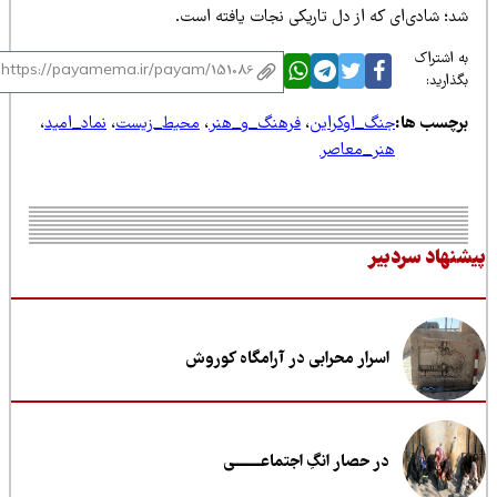
د؛ شادی‌ای که از دل تاریکی نجات یافته است.
 اشتراک
ذارید:
رچسب ها:
جنگ_اوکراین
،
فرهنگ_و_هنر
،
محیط_زیست
،
نماد_امید
،
هنر_معاصر
نهاد سردبیر
اسرار محرابی در آرامگاه کوروش
در حصار انگِ اجتماعــــــــی