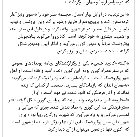
 در سراسر اروپا و جهان سرگردانند.»
‌این‌ترتیب، در اوایل بهار امسال، مجسمه سفر خود را به‌سوی ونیز آغاز
د؛ سفری کند و پرپیچ‌وخم از طریق ورشو، پراگ، وین، بروکسل و نهایتاً
اریس. در طول مسیر، در هر شهری توقف کرده و در طول این سفر، معنا
 اهمیت بیشتری به خود گرفته است. کادیرووا می‌گوید پناهجویان
وکروفسک مرتباً به دیدن گوزن می‌آیند و انگار آیین جدیدی شکل
رفته است؛ دست زدن به آن و آرزو کردن.
‌گفتۀ «کاترینا خیمی»، یکی از برگزارکنندگان برنامه رویدادهای عمومی
 در سفر همراه گوزن بوده، این گوزن «نماد امید و بقا» است. او اهل
هر پوکروفسک است و خانواده‌اش خانه خود را ترک کرده‌اند. می‌گوید:
ه‌همان اندازه که بازماندگان بسیارند، صحبت از کسانی که زنده
اندند و آثار فرهنگی که نابود شدند نیز مهم است.» او از
اسطوره‌شناسی جدیدی» حرف می‌زند که پیرامون گوزن شکل گرفته: «در
ستر فرهنگی ما، این گوزن به نماد تبدیل شده. چیزی که می‌آیی و
سش می‌کنی و به یاد می‌آوری که شهرت روزگاری زیبا بود.» برای
هروندان سابق پوکروفسک، این اثر تنها ویژگی بازمانده از شهری است
 اکنون تنها در تخیل می‌توان از آن دیدار کرد.