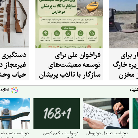
ر برای
فراخوان ملی برای
دستگیری 
ره خارگ
توسعه معیشت‌های
غیرمجاز در
از مخزن
سازگار با تالاب پریشان
حیات وحش
در استان فارس
شازند
نید:
درخواست تحویل خودروهای
درخواست پیگیری کیفری
درخواست تغییر نام 