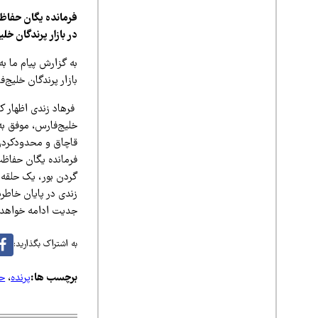
فرمانده یگان حفاظ
در بازار پرندگان خل
به گزارش پیام ما ب
بازار پرندگان خلیج
فرهاد زندی اظهار ک
خلیج‌فارس، موفق به
قاچاق و محدودکردن
گردن بور، یک حلقه
زندی در پایان خاطرن
جدیت ادامه خواهد
به اشتراک بگذارید:
برچسب ها:
پرنده
،
ح