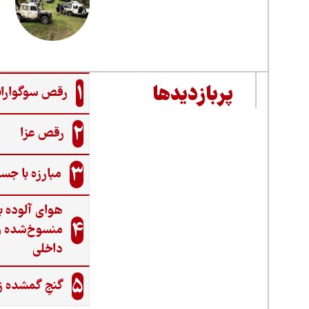
1
پربازدیدها
رقص سوگواران
2
رقص عزا
3
مبارزه با جس
هوای آلوده ب
4
منسوخ‌شده و
داخلی
5
گنجِ گمشده ز