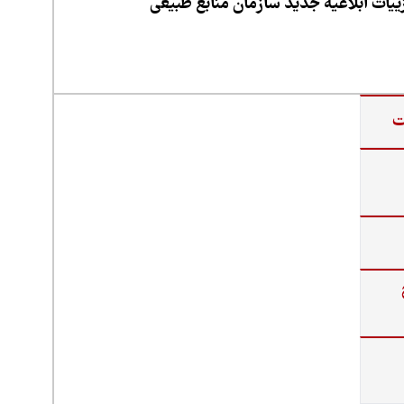
یات ابلاغیه جدید سازمان منابع طبیعی
ت