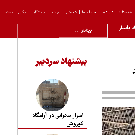
شناسنامه
دربارهٔ ما
ارتباط با ما
همراهی
نظرات
نویسندگان
بایگانی
جستجو
د پایدار
بیشتر
پیشنهاد سردبیر
اسرار محرابی در آرامگاه
کوروش