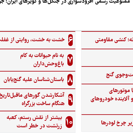
ممنوعیت رسمی آفرودسواری در جنگل‌ها و کویرهای ایران؛ جزی
6
ه؛ کنشی مقاومتی
خشت به خشت، روایتی از غفل
به نام حیوانات به کام
7
باغ‌وحش‌داران
ت‌وجوی گنج‌
8
باستان‌شناسان علیه گنج‌یابان
ا موتورهای
آشکارشدن گورهای ماقبل‌تاریخ
9
 آلاینده خودروهای
هنگام ساخت بزرگراه
بیشتر از نقش رستم، کعبه
10
یر چرخ لودرها
زرتشت در خطر است