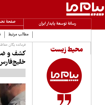
صفحۀ نخ
رسانۀ توسعۀ پایدار ایران
مطالب مرتبط
ن
فرمانده یگان حفاظت
محیط زیست
خلیج‌فارس