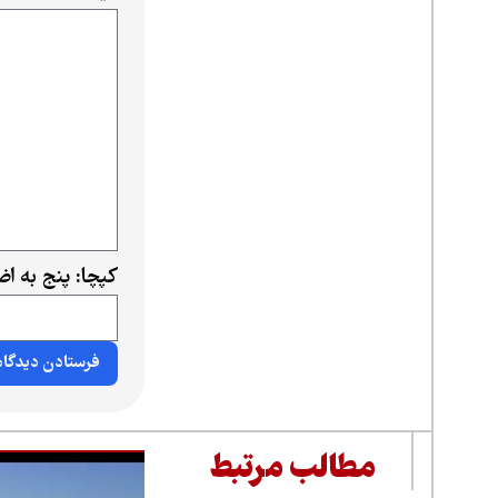
کپچا: پنج به ا
مطالب مرتبط