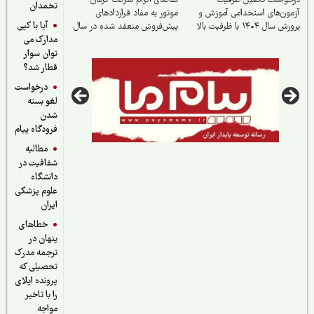
خواست تکمیل ظرفیت
تقاضای الزام شرکت کرمان
تخمدان
ون‌های استخدامی آموزش و
موتور به مفاد قراردادهای
آیا با کپی
سال ۱۴۰۴ با ظرفیت بالا
پیش‌فروش منعقد شده در سال
مدارک می
۱۴۰۴
توان سوار
قطار شد؟
درخواست
لغو بسته
شدن
فرودگاه پیام
مطالبه
شفافیت در
دانشگاه
علوم پزشکی
ایران
خطاهای
پنهان در
ترجمه مدرک
تحصیلی که
پرونده اپلای
را با تاخیر
مواجه