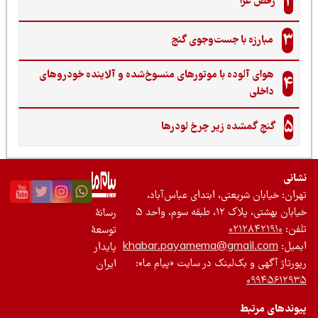
2
رقص عزا
3
مبارزه با جست‌وجوی گنج‌
هوای آلوده با موتورهای منسوخ‌شده و آلاینده خودروهای
4
داخلی
5
گنجِ گمشده زیر چرخ لودرها
نی
ان: خیابان شریعتی، ابتدای عباس‌آباد،
 بهشتی، پلاک ۱۲، طبقه سوم، واحد ۵
رسانۀ
ن:
۰۲۱۲۸۴۲۱۹۱۰
توسعۀ
یل:
khabar.payamema@gmail.com
پایدار
رتاژ آگهی و بک‌لینک در سایت «پیام ما»:
ایران
۰۹۹۴۵۶۱۲
ندهای مرتبط