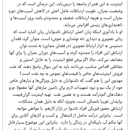
نترنت به این قشر از جامعه را درمی‌یابد. این درحالی است که در
ضعیت بحران، تقویت ارتباطات عامل اصلی در کاهش آسیب‌های دوره
حران است و هرچه ارتباطات ضعیف و محدودتر باشد بروز آسیب‌ها و
اهنجاری‌های زیستی افزایش می‌یابد.
 با یادآوری اینکه زبان اصلی ارتباطی ناشنوایان زبان اشاره است که
بانی تصویری و دیداری (نه نوشتاری و صوتی) است، عنوان کرد: فقدان
سترسی به ابزار ارتباط تصویری (در فضای مجازی) به شدت توان
تباطی این افراد را محدود کرده و آسیب‌های دوران بحران را برای آنها
اعف می‌کند. حالا اگر برخی قطع اینترنت را به دلایل امنیتی و
فاظتی اقدامی مناسب می‌دانند باید به این سوال پاسخ دهند که علت
روش اینترنت‌های خاص با قیمت‌های نجومی به چه علت است؟
هدوی این را هم گفت که ناشنوایان به دلیل ویژگی‌ها و نیازهای خاص
د از یک سو و نبود تمهیدات لازم برای تامین نیازهای آنها معمولا جزو
هک‌های کم‌درآمد هستند و به همین علت تهیه اینترنت گران‌قیمت
رایشان تقریبا ناممکن است، به‌ویژه آنکه به دلیل همان مشکلات
تباطی حضور فیزیکی افراد ناشنوا در بازار کارهم با موانعی مواجه
ست. بنابراین درآمد حاصل از اشتغال و کسب‌ و کارهای آنلاین برای
ها حکم آب باریکه‌ای در زندگی را دارد. بنابراین این موضوع بسیار قابل
هم است که دسترسی به اینترنت برای این گروه بسیار حیاتی است و