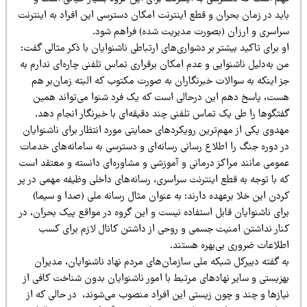
اید در زمان بحران و قطع اینترنت امکان دسترسی این افراد به اینترنت
راسری و ارزان (بصورت مدیریت شده) فراهم شود.
 برای تاکید بیشتر بر دشواری‌های ارتباطی ناشنوایان با ذکر مثالی گفت:
 به‌دلیل ناشنوایی و عدم امکان برقراری تماس تلفنی چاره‌ای ندارم به
ز اینکه به سوالات خبرنگاران به صورت مکتوب که البته زمان‌بر هم
ست، پاسخ دهم این درحالی است که یک فرد شنوا می‌تواند همین
تگوها را طی یک تماس تلفنی چند دقیقه‌ای با خبرنگار انجام دهد.
دوی یکی از مهم‌ترین رویکردهای حمایتی مورد انتظار برای ناشنوایان
ر دوره جنگ را اطلاع رسانی رسانه‌ای و دسترسی به سامانه‌های خدمات
مومی مانند مراکز درمانی و آموزشی و مشاوره‌ای دانسته و معتقد است
 با توجه به قطع اینترنت سراسری، رسانه‌های داخلی وظیفه مهمی در پر
دن این خلا برعهده دارند: به عنوان مثال رسانه ملی (صدا و سیما)
ای ناشنوایان قابل استفاده نیست و این گروه در مواقع پیک بحران، در
نار نداشتن امنیت جسمی و روحی از داشتن کانال لازم برای کسب
طلاعات ضروری بی‌بهره هستند.
ه گفته دبیرکل شبکه ملی سازمان‌های مردم نهاد ناشنوایان، مدیران
زیستی و سایر نهادهای مرتبط با امور ناشنوایان بدون شناخت کافی از
یازها و چند و چون زیستی این افراد منصوب می‌شوند، در حالی که از