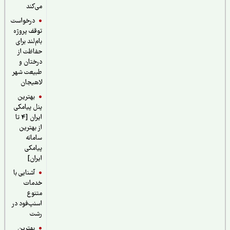
می‌کند
درخواست
توقف پروژه
بام‌لند برای
حفاظت از
درختان و
طبیعت شهر
لاهیجان
بهترین
پنل پیامکی
ایران [4 تا
از بهترین
سامانه
پیامکی
ایران]
آشنایی با
خدمات
متنوع
اسنپ‌فود در
رشت
بهترین