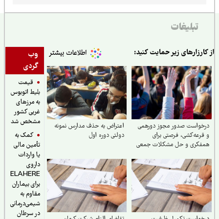
تبلیغات
ارزارهای زیر حمایت کنید:
وب
گردی
قیمت
بلیط اتوبوس
به مرزهای
غربی کشور
مشخص شد
خواست صدور مجوز دورهمی
اعتراض به حذف مدارس نمونه
کمک به
رعه‌کشی، فرصتی برای
دولتی دوره اول
فکری و حل مشکلات جمعی
تأمین مالی
یا واردات
داروی
ELAHERE
برای بیماران
مقاوم به
شیمی‌درمانی
در سرطان