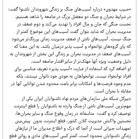
حبیب مهدوی» درباره آسیب‌های جنگ بر زندگی شهروندان ناشنوا گفت:
ر شرایط بحران‌ و جنگ دو معضل بزرگ در جامعه را شاهد هستیم.
خست جنگی که جان و مال افراد را تهدید می‌کند و دوم ضعف در
دیریت بحران که شاید بتوان گفت آسیب‌های این موضوع کمتر از
نگ نیست. آسیب‌های ناشی از ضعف مدیریت زمانی پررنگ‌تر می‌شود
 پای گروه‌های توانخواه و آسیب پذیر درمیان باشد. به این معنا که
سیب‌های ضعف در مدیریت بحران بر زندگی این بخش از شهروندان به
لیل وضعیت ویژه آنها مهلک‌تر از سایر اقشار جامعه است.
و اضافه کرد که استفاده از عبارت «آسیب پذیر» تعریف مناسبی برای
راد توانخواه نیست. توانخواهان به خودی خود ناتوان نیستند، بلکه
دم وجود فرصت‌ها و امکانات برابر باعث محدود شدن توانایی آنها در
ابله با بحران است.
یرکل شبکه ملی سازمان‌های مردم نهاد ناشنوایان ایران یکی از
م‌ترین آسیب‌‌های ناشی از جنگ وارده به ناشنوایان را قطع اینترنت
وصیف کرد و گفت: متاسفانه در زمان وقوع جنگ و سایر بحران‌ها،
خستین واکنش مدیریت کلان کشور، قطع اینترنت بدون پیش‌بینی
مهیدات جبرانی است از آنجا که درک و اطلاع مدیران ما از نیازهای
ندگی ناشنوایان محدود است، کمتر کسی آسیب‌های مادی و روانی قطع