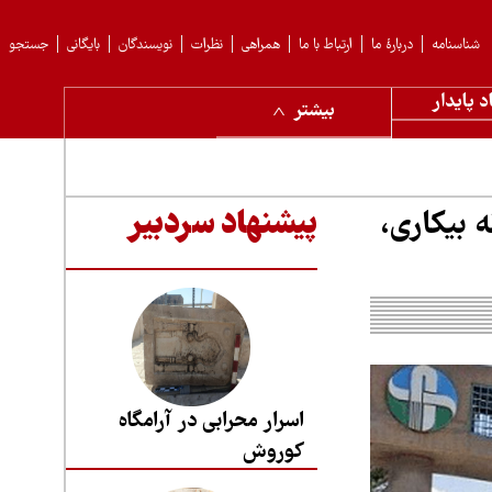
شناسنامه
دربارهٔ ما
ارتباط با ما
همراهی
نظرات
نویسندگان
بایگانی
جستجو
د پایدار
بیشتر
کارگر در آستانه بیکاری،
پیشنهاد سردبیر
اسرار محرابی در آرامگاه
کوروش