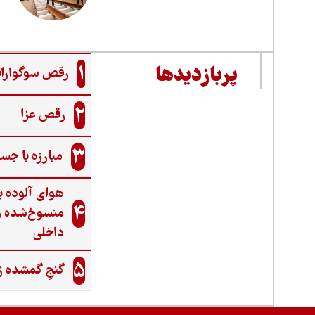
1
پربازدیدها
رقص سوگواران
2
رقص عزا
3
مبارزه با جس
هوای آلوده ب
4
منسوخ‌شده و
داخلی
5
گنجِ گمشده ز