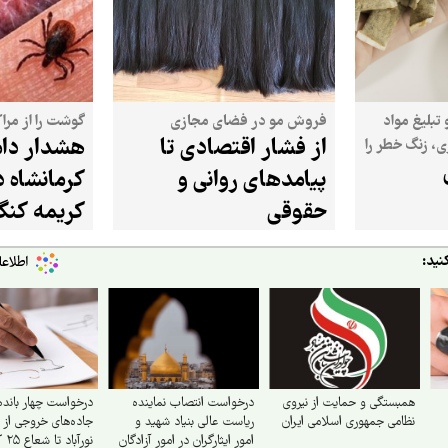
بلیغ مواد
فروش مو در فضای مجازی
گوشت را از مرا
از فشار اقتصادی تا
هشدار دا
، زنگ خطر را
ن به صدا
پیامدهای روانی و
کرمانشاه د
حقوقی
کریمه کنگ
نید:
همبستگی و حمایت از نیروی
درخواست انتصاب نماینده
درخواست چهار باند
نظامی جمهوری اسلامی ایران
ریاست عالی بنیاد شهید و
جاده‌های خروجی از 
امور ایثارگران در امور آزادگان
نورآباد تا شعاع ۲۵ کیلومتری