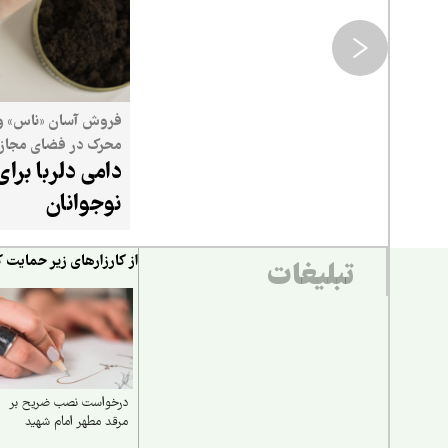
فروش آسان «ناس» و ت
محرک در فضای مجازی
دامی دلربا برای
برای کودکان و نوجوانا
درآورده است
نوجوانان
از کارزارهای زیر حمایت ک
تبلیغات
درخواست نصب ضریح بر
مرقد مطهر امام شهید