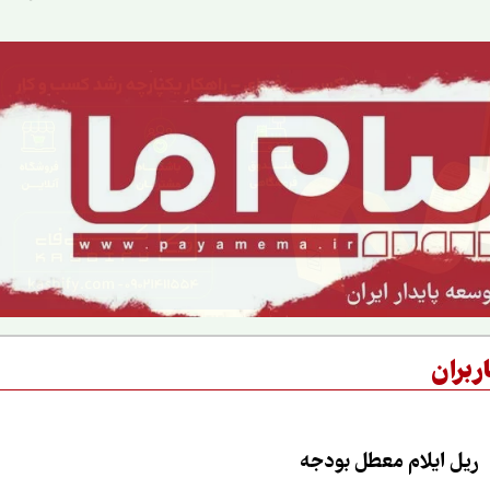
و جانبازان ۷۰ درصد
ربران
ریل ایلام معطل بودجه