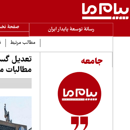
صفحۀ نخ
رسانۀ توسعۀ پایدار ایران
مطالب مرتبط
ن
جامعه
مطالبات مز