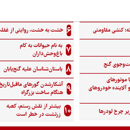
6
ه؛ کنشی مقاومتی
خشت به خشت، روایتی از غفل
به نام حیوانات به کام
7
باغ‌وحش‌داران
ت‌وجوی گنج‌
8
باستان‌شناسان علیه گنج‌یابان
ا موتورهای
آشکارشدن گورهای ماقبل‌تاریخ
9
 آلاینده خودروهای
هنگام ساخت بزرگراه
بیشتر از نقش رستم، کعبه
10
یر چرخ لودرها
زرتشت در خطر است