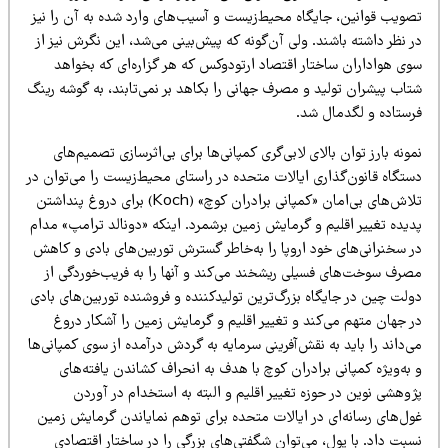
صویب قوانین، جایگاه محیط‌زیست و آسیب‌های وارد شده به آن را نیز
 نظر داشته باشند. ولی آن‌گونه که پیش‌بینی می‌شد، این نگرش نیز از
وی هواداران ساختار اقتصاد ارتودوکس که هر گزاره‌ای که بخواهد
اب پیشران تولید و مصرف جهانی را بکاهد بر نمی‌تابند، به گوشه رینگ
رستاده و لگدمال شد.
ونه بارز توان بالای لابی‌گری کمپانی‌ها برای بی‌اثرسازی تصمیم‌های
ستگاه قانون‌گذاری ایالات متحده در راستای محیط‌زیست را می‌توان در
تلاش‌های بی‌امان «کمپانی برادران کوچ» (Koch) برای دروغ پنداشتن
دیده تغییر اقلیم و گرمایش زمین برشمرد. اینکه «دونالد ترامپ» مدام
ر سخنرانی‌های خود اروپا را به‌خاطر گسترش توربین‌های بادی و کاهش
صرف سوخت‌های فسیلی ریشخند می‌کند و آنها را به فریب‌خوردگی از
ولت چین در جایگاه بزرگ‌ترین تولیدکننده و فروشنده توربین‌های بادی
ر جهان متهم می‌کند و تغییر اقلیم و گرمایش زمین را آشکار دروغ
‌داند را باید به نقش‌آفرینی سرمایه به گردش درآمده از سوی کمپانی‌ها
به‌ویژه کمپانی برادران کوچ با هدف به انحراف کشاندن یافته‌های
وهشی نوین در حوزه تغییر اقلیم و البته به استخدام در آوردن
ول‌های رسانه‌ای در ایالات متحده برای توهم نمایاندن گرمایش زمین
بت داد. با پول، می‌توان شگفتی‌های بزرگی را در ساختار اقتصادی