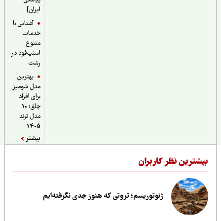
پیامکی
ایران]
آشنایی با
خدمات
متنوع
اسنپ‌فود در
رشت
بهترین
مدل شومیز
برای افراد
چاق؛ 10
مدل ترند
1405
بیشتر
یشترین نظر کاربران
ژئوتوریسم؛ ثروتی که هنوز جدی نگرفته‌ایم