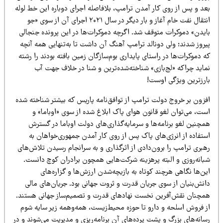
عد و پس از روی کار آمدن ترامپ، بلافاصله اجرای دوباره این خط لوله
انتقال نفت خام آغاز و بار دیگر در سال ۲۰۲۱ اجرای آن از سوی «جو
ایدن» دموکرات متوقف شد. اگرچه دموکرات‌ها در این پرونده جنجالی
یروز شدند؛ ولی دونالد ترامپ آهنگ آن داشت تا به‌تنهایی همه آنچه
 دموکرات‌ها در راستای پایداری بوم‌سازگان زمین بافته بودند را رشته
ماید چراکه «لج‌بازی» شناخته‌شده‌ترین و شنا در خلاف جهت آب
ارزترین ویژگی اوست!
فزون بر خروج دولت ترامپ از توافق‌نامه پاریس که بیشتر شناخته شده
ست، می‌توان لغو قانون هوای پاک ابلاغ شده از سوی «اوباما» و
مچنین لغو برنامه‌ها و سرمایه‌گذاری‌های دولت اوباما در گسترش
ستفاده از انرژی‌های پاک پس از روی کار آمدن جمهوری‌خواهان به
هبری ترامپ را برون‌دادی از اثرگذاری و به سرانجام رسیدن تلاش‌های
بانه‌روزی و البته پرهزینه شرکت‌هایی همچون برادران کوچ دانست.
ن‌ها نگاهی هرچند کوتاه به بازیچه‌شدن ارزش‌ها و گزاره‌های
انش‌بنیان از سوی جریان قدرت و ثروت جهانی بود. جریان‌های مالی
مچنان نقش‌آفرین نخست نهادهای قدرت و تصمیم‌ساز جهانی هستند.
ز فروش اسلحه و دارو تا حوزه محیط‌زیست، همه‌وهمه زیر سایه شوم
انه‌های بزرگ و پشت پرده‌های آن برنامه‌ریزی و مدیریت می‌شوند و در