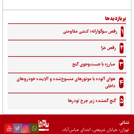
ربازدیدها
1
رقص سوگوارانه؛ کنشی مقاومتی
2
رقص عزا
3
مبارزه با جست‌وجوی گنج‌
هوای آلوده با موتورهای منسوخ‌شده و آلاینده خودروهای
4
داخلی
5
گنجِ گمشده زیر چرخ لودرها
نی
ان: خیابان شریعتی، ابتدای عباس‌آباد،