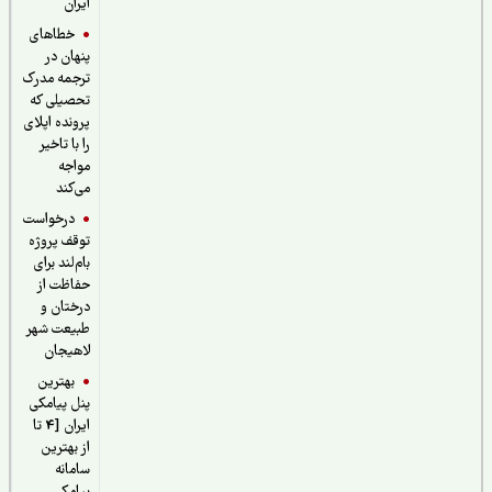
ایران
خطاهای
پنهان در
ترجمه مدرک
تحصیلی که
پرونده اپلای
را با تاخیر
مواجه
می‌کند
درخواست
توقف پروژه
بام‌لند برای
حفاظت از
درختان و
طبیعت شهر
لاهیجان
بهترین
پنل پیامکی
ایران [4 تا
از بهترین
سامانه