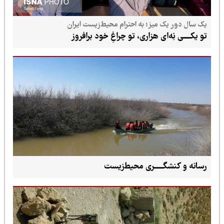
یک سال دور یک میز؛ به احترام محیط‌زیست ایران
تو یکـــــی نِه‌ای هزاری، تو چراغِ خود برافروز
رسانه و کنشگــــــری محیط‌زیست