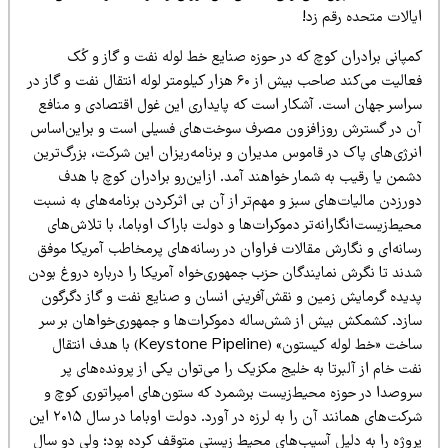
یالات متحده رقم زد!
مپانی برادران کوچ که در حوزه صنایع خط لوله نفت و گاز و کُک
فعالیت می‌کند صاحب بیش از ۶۰ هزار کیلومتر لوله انتقال نفت و گاز در
راسر جهان است. آشکار است که پایداری این غول اقتصادی و منافع
ن در گسترش روزافزون مصرف سوخت‌های فسیلی است و براین‌اساس
نرژی‌های پاک در قاموس مدیران و برنامه‌ریزان این شرکت، بزرگ‌ترین
شمن یا رقیب به شمار خواهند آمد. ازاین‌رو برادران کوچ با هدف
رزدن مالیات‌های سبز و مهم‌تر از آن بی اثرکردن برنامه‌های به نسبت
یط‌زیست‌انگارانه‌تر دموکرات‌ها و دولت باراک اوباما، با تلاش‌های
سانه‌ای و نگارش مقالات فراوان در رسانه‌های پرمخاطب آمریکا موفق
دند تا نگرش نمایندگان حزب جمهوری‌خواه آمریکا را درباره دروغ بودن
دیده گرمایش زمین و نقش‌آفرینی انسان و صنایع نفت و گاز دگرگون
ازد. کشمکش بیش از شش‌ساله دموکرات‌ها و جمهوری‌خواهان بر سر
ساخت «خط لوله کیستون» (Keystone Pipeline) با هدف انتقال
ت خام از آلبرتا به خلیج مکزیک را می‌توان یکی از پرونده‌های پر
روصدا در حوزه محیط‌زیست برشمرد که ستون‌های امپراتوری کوچ و
شرکت‌های همانند آن را به لرزه در آورد. دولت اوباما در سال ۲۰۱۵ این
روژه را به دلیل آسیب‌های محیط زیستی متوقف کرده بود؛ ولی دو سال