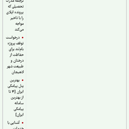
ترجمه مدرک
تحصیلی که
پرونده اپلای
را با تاخیر
مواجه
می‌کند
درخواست
توقف پروژه
بام‌لند برای
حفاظت از
درختان و
طبیعت شهر
لاهیجان
بهترین
پنل پیامکی
ایران [4 تا
از بهترین
سامانه
پیامکی
ایران]
آشنایی با
خدمات