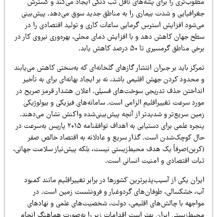
طلوب‌تری را برای پشه‌های ناقل تب دنگی ایجاد می‌کند و گسترش
غرافیایی و شدت بیماری را به مناطق جدید سوق می‌دهد. پیش‌بینی
ی‌شود افزایش استرس گرمایی ساعات کاری و تولید اقتصادی را در
طح جهان کاهش دهد و با افزایش دمای محلی، بهره‌وری نیروی کار در
خی مناطق گرمسیری تا ۵۰ درصد کاهش یابد.
رکز باید بر جبران انتشار گازهای گلخانه‌ای که به‌سختی کاهش می‌یابند
محدود کردن جهش اقلیمی باشد، نه بر ایجاد بهانه‌ای برای به تأخیر
نداختن حذف تدریجی سوخت‌های فسیلی. اعلان هشدار قرمز صریح در
ورد سرعت تغییراقلیم الزامی است. سامانه‌های فیزیکی و بیولوژیکی
مین سریع‌تر و شدیدتر از آنچه پیش‌بینی‌شده واکنش نشان می‌دهند.
پنجره علمی برای دستیابی به اهداف توافقنامه ۲۰۱۵ پاریس به‌سرعت در
ال کوچک‌شدن است. گذار سریع و عادلانه به اقتصاد خالص صفر
کربن)صرفاً یک هدف محیط‌زیستی نیست، بلکه پیش‌نیاز سلامت جهانی،
بات اقتصادی و امنیت انسانی است.
ران یکی از آسیب‌پذیرترین کشورها در برابر تغییراقلیم مانند کمبود
ب، خشکسالی، طوفان‌های گردوغبار و فرونشست زمین است. در
واجهه با چالش‌های اقلیمی، دولت، شخصیت‌های علمی و نهادهای
حیط‌زیستی ایران بهتر است اقدامات زیر را به‌صورت هماهنگ انجام