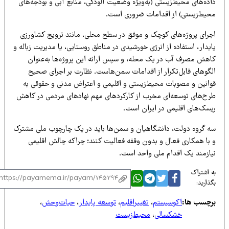
اده‌های محیط‌زیستی (به‌ویژه وضعیت آلودگی، منابع آبی و بودجه‌های
حیط‌زیستی) از اقدامات ضروری است.
جرای پروژه‌های کوچک و موفق در سطح محلی، مانند ترویج کشاورزی
یدار، استفاده از انرژی خورشیدی در مناطق روستایی، یا مدیریت زباله و
اهش مصرف آب در یک محله، و سپس ارائه این پروژه‌ها به‌عنوان
لگوهای قابل‌تکرار از اقدامات سمن‌هاست. نظارت بر اجرای صحیح
وانین و مصوبات محیط‌زیستی و اقلیمی و اعتراض مدنی و حقوقی به
رح‌های توسعه‌ای مخرب از کارکردهای مهم نهادهای مردمی در کاهش
یسک‌های اقلیمی در ایران است.
ه گروه دولت، دانشگاهیان و سمن‌ها باید در یک چارچوب ملی مشترک
 با همکاری فعال و بدون وقفه فعالیت کنند؛ چراکه چالش اقلیمی
یازمند یک اقدام ملی واحد است.
 اشتراک
ذارید:
رچسب ها:
اکوسیستم
،
تغییراقلیم
،
توسعه پایدار
،
حیات‌وحش
،
خشکسالی
،
محیط‌زیست