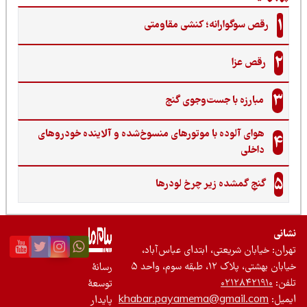
1
رقص سوگوارانه؛ کنشی مقاومتی
2
رقص عزا
3
مبارزه با جست‌وجوی گنج‌
هوای آلوده با موتورهای منسوخ‌شده و آلاینده خودروهای
4
داخلی
5
گنجِ گمشده زیر چرخ لودرها
نی
ان: خیابان شریعتی، ابتدای عباس‌آباد،
 بهشتی، پلاک ۱۲، طبقه سوم، واحد ۵
رسانۀ
ن:
۰۲۱۲۸۴۲۱۹۱۰
توسعۀ
یل:
khabar.payamema@gmail.com
پایدار