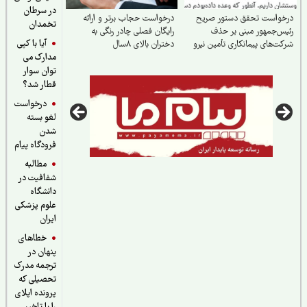
در سرطان
خواست تحقق دستور صریح
درخواست حجاب برتر و ارائه
تخمدان
س‌جمهور مبنی بر حذف
رایگان فصلی چادر رنگی به
آیا با کپی
ت‌های پیمانکاری تأمین نیرو
دختران بالای ۸سال
مدارک می
توان سوار
قطار شد؟
درخواست
لغو بسته
شدن
فرودگاه پیام
مطالبه
شفافیت در
دانشگاه
علوم پزشکی
ایران
خطاهای
پنهان در
ترجمه مدرک
تحصیلی که
پرونده اپلای