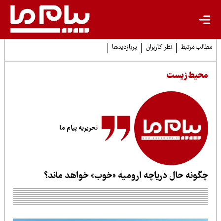
لب مرتبط
نظر کاربران
پربازدیدها
حیط زیست
تحریریه پیام ما
گونه حال دریاچه ارومیه «خوب» خواهد ماند؟