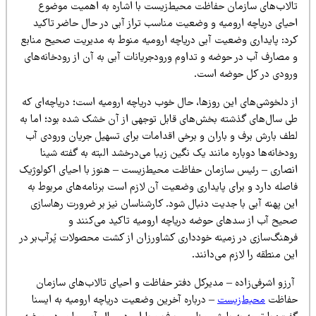
الاب‌های سازمان حفاظت محیط‌زیست با اشاره به اهمیت موضوع
حیای دریاچه ارومیه و وضعیت مناسب تراز آبی در حال حاضر تاکید
رد: پایداری وضعیت آبی دریاچه ارومیه منوط به مدیریت صحیح منابع
 مصارف آب در حوضه و تداوم ورودجریانات آبی به آن از رودخانه‌های
رودی در کل حوضه است.
ز دلخوشی‌های این روزها، حال خوب دریاچه ارومیه است؛ دریاچه‌ای که
ی سال‌های گذشته بخش‌های قابل توجهی از آن خشک شده بود؛ اما به
طف بارش برف و باران و برخی اقدامات برای تسهیل جریان ورودی آب
دخانه‌ها دوباره مانند یک نگین زیبا می‌درخشد البته به گفته شینا
نصاری – رئیس سازمان حفاظت محیط‌زیست – هنوز با احیای اکولوژیک
اصله دارد و برای پایداری وضعیت آن لازم است برنامه‌های مربوط به
ین پهنه آبی با جدیت دنبال شود. کارشناسان نیز بر ضرورت رهاسازی
حیح آب از سدهای حوضه دریاچه ارومیه تاکید می‌کنند و
رهنگ‌سازی در زمینه خودداری کشاورزان از کشت محصولات پُرآب‌بر در
ن منطقه را لازم می‌دانند.
رزو اشرفی‌زاده – مدیرکل دفتر حفاظت و احیای تالاب‌های سازمان
فاظت
محیط‌زیست
– درباره آخرین وضعیت دریاچه ارومیه به ایسنا