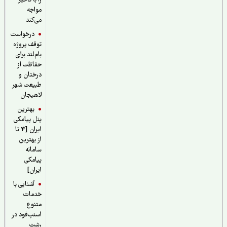
را با تاخیر
مواجه
می‌کند
درخواست
توقف پروژه
بام‌لند برای
حفاظت از
درختان و
طبیعت شهر
لاهیجان
بهترین
پنل پیامکی
ایران [4 تا
از بهترین
سامانه
پیامکی
ایران]
آشنایی با
خدمات
متنوع
اسنپ‌فود در
رشت