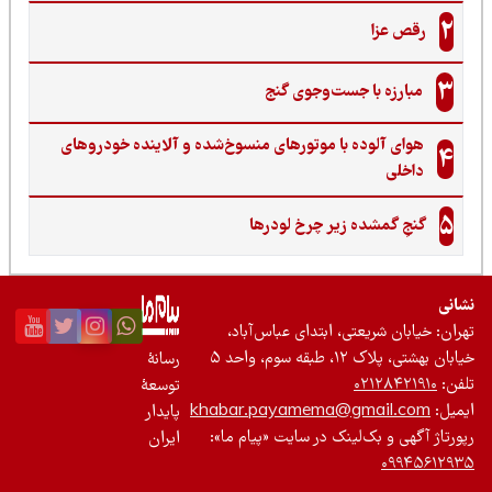
2
رقص عزا
3
مبارزه با جست‌وجوی گنج‌
هوای آلوده با موتورهای منسوخ‌شده و آلاینده خودروهای
4
داخلی
5
گنجِ گمشده زیر چرخ لودرها
نی
ان: خیابان شریعتی، ابتدای عباس‌آباد،
 بهشتی، پلاک ۱۲، طبقه سوم، واحد ۵
رسانۀ
ن:
۰۲۱۲۸۴۲۱۹۱۰
توسعۀ
یل:
khabar.payamema@gmail.com
پایدار
رتاژ آگهی و بک‌لینک در سایت «پیام ما»:
ایران
۰۹۹۴۵۶۱۲