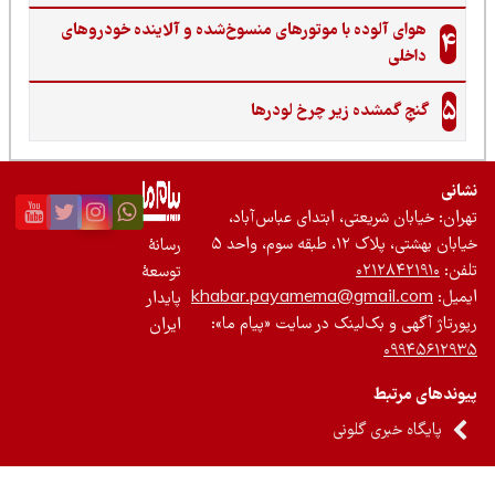
هوای آلوده با موتورهای منسوخ‌شده و آلاینده خودروهای
4
داخلی
5
گنجِ گمشده زیر چرخ لودرها
نی
ان: خیابان شریعتی، ابتدای عباس‌آباد،
 بهشتی، پلاک ۱۲، طبقه سوم، واحد ۵
رسانۀ
ن:
۰۲۱۲۸۴۲۱۹۱۰
توسعۀ
یل:
khabar.payamema@gmail.com
پایدار
رتاژ آگهی و بک‌لینک در سایت «پیام ما»:
ایران
۰۹۹۴۵۶۱۲
ندهای مرتبط
پایگاه خبری گلونی