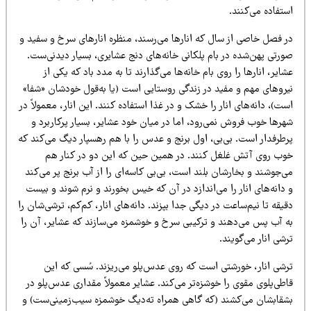
ستفاده می‌کنند.
ر فصل خاصی از سال که انارها می‌رسند، منظره‌ انارهای سرخ و سفید و
رتی پهن‌شده در بام پلکانی خانه‌های دنج عشایری، بسیار دیدنی‌ست.
ایر، انارها را روی بام خانه‌ها می‌گذارند تا به مدد باد که یکی از
یروهای مهم و مفید در زندگی روستایی‌ است (یا به‌قول خودشان «شفا»
ت)، دانه‌های انار را خشک و در غذا استفاده کنند. این انار، معمولاً در
رها خوب فروش نمی‌رود، اما در میان خود عشایر، بسیار پرکاربرد و
رطرفدار است. بی‌بی، اول برنج و عدس را با هم رهسپار دیگ می‌کند که
وب روی آتش غلغل کنند. در همین حین که این دو در کنار هم
‌جوشند و بخارشان بلند است، بی‌بی کاسه‌ای را از آب برنج پر می‌کند
دانه‌های انار را می‌اندازد در آن که خیس بخورند و نرم شوند و بیست
یقه تا نیم‌ساعت در دیگی جدا بپزند. دانه‌های انار، کم‌کم، ترشی‌شان را
ه آب پس می‌دهند و ترکیبی سرخ و خوشمزه می‌سازند که عشایر، آن را
شی انار می‌گویند.
رشی انار، خورشتی‌ است که روی عدس‌پلو می‌ریزند. سُسی که این
طی‌پلوی مقوی را خوشزه‌تر می‌کند. عشایر معمولاً مقداری عدس‌پلو در
شقابشان می‌کشند (که‌ گاهی همراه ته‌دیگ خوشمزه‌ سیب‌زمینی‌ست) و