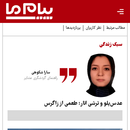
لب مرتبط
نظر کاربران
پربازدیدها
بک زندگی
سارا شکوهی
راهنمای گردشگری عشایر
دس‌پلو و ترشی انار؛ طعمی از زاگرس