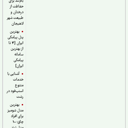
بام‌لند برای
حفاظت از
درختان و
طبیعت شهر
لاهیجان
بهترین
پنل پیامکی
ایران [4 تا
از بهترین
سامانه
پیامکی
ایران]
آشنایی با
خدمات
متنوع
اسنپ‌فود در
رشت
بهترین
مدل شومیز
برای افراد
چاق؛ 10
مدل ترند