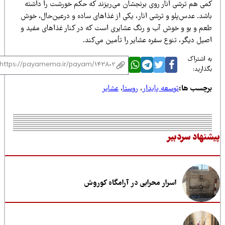
می هم ترشی انار روی برنجشان می‌ریزند که حکم خورشت را داشته
اشد. عدس‌پلو و ترشی انار، یکی از غذاهای ساده و درعین‌حال، خوش‌
عم و بو و خوش‌ آب‌ و رنگ عشایری‌ است که در کنار غذاهای مفید و
یل دیگر، تنوع سفره‌ عشایر را تأمین می‌کند.
 اشتراک
ذارید:
رچسب ها:
توسعه پایدار
،
روستا
،
عشایر
نهاد سردبیر
اسرار محرابی در آرامگاه کوروش