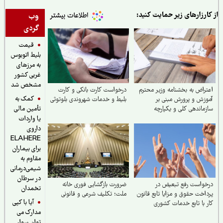
ارزارهای زیر حمایت کنید:
وب
گردی
قیمت
بلیط اتوبوس
به مرزهای
غربی کشور
مشخص شد
راض به بخشنامه وزیر محترم
درخواست کارت بانکی و کارت
کمک به
زش و پرورش مبنی بر
بلیط و خدمات شهروندی بلوتوثی
ماندهی کلی و یکپارچه
تأمین مالی
وهای آموزگاری تربیت بدنی و
یا واردات
ران تربیت بدنی
داروی
ELAHERE
برای بیماران
مقاوم به
شیمی‌درمانی
در سرطان
واست رفع تبعیض در
ضرورت بازگشایی فوری خانه
تخمدان
اخت حقوق و مزایا تابع قانون
ملت؛ تکلیف شرعی و قانونی
آیا با کپی
 با تابع خدمات کشوری
مدارک می
توان سوار