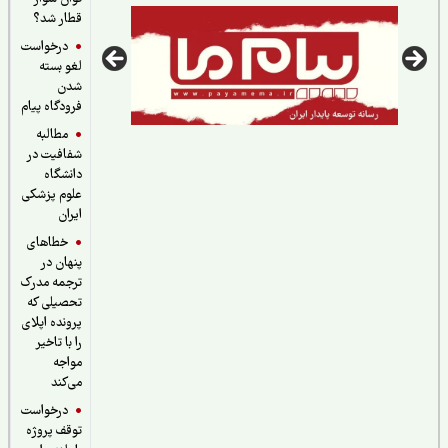
قطار شد؟
درخواست
لغو بسته
شدن
فرودگاه پیام
مطالبه
شفافیت در
دانشگاه
علوم پزشکی
ایران
خطاهای
پنهان در
ترجمه مدرک
تحصیلی که
پرونده اپلای
را با تاخیر
مواجه
می‌کند
درخواست
توقف پروژه