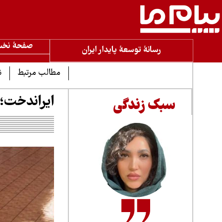
صفحۀ نخ
رسانۀ توسعۀ پایدار ایران
مطالب مرتبط
ن
ایراندخت؛ 
سبک زندگی