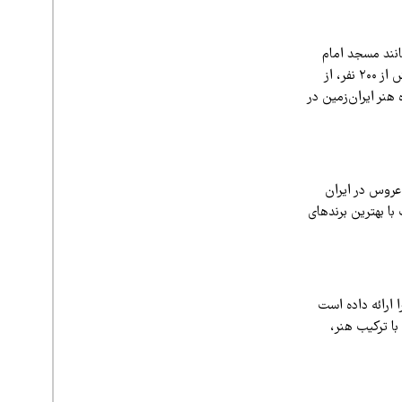
انند مسجد امام
اصفهان، مسجد نصیرالملک شیراز و بادگیرهای یزد طراحی شده است. این پروژه با اشتغالزایی برای بیش از ۲۰۰ نفر، از
هنر ایران‌زمین در
 عروس در ایران
 با بهترین برندهای
وارهای زنانه را ارائه داده است
با ترکیب هنر،