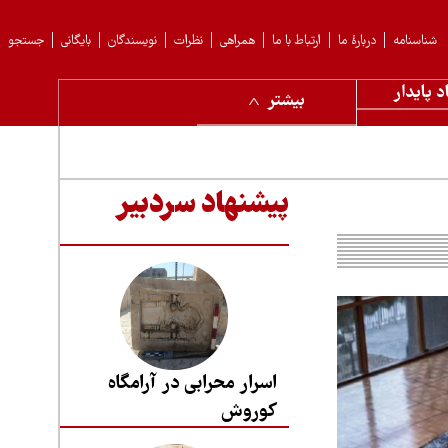
شناسنامه
دربارهٔ ما
ارتباط با ما
همراهی
نظرات
نویسندگان
بایگانی
جستجو
د پایدار
بیشتر
پیشنهاد سردبیر
اسرار محرابی در آرامگاه
کوروش