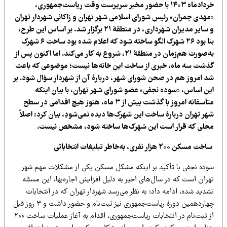
خردادماه ۱۴۰۳ با حضور مخبر سرپرست وقت ریاست‌جمهوری،
مهدی چمران» رئیس شورای اسلامی شهر تهران و زاکانی شهردار تهران
و سایر مدیران شهرداری، در منطقۀ ۲۱ برگزار شد. بر اساس این طرح،
بنا بود ۲۶ شهرک الگو ساخته شود که اعلام شده بود ساخت ۶ شهرک
به‌صورت هم‌زمان در منطقۀ ۲۱، شروع به کار می‌کند. اما اکنون پس از
ذشت سه ماه، خبری از ساخت این خانه‌ها نیست؛ موضوعی که باعث
د امروز هم در صحن شورای شهر، دربارۀ آن از شهردار سؤال شود. بر
ین اساس، «سوده نجفی» عضو شورای شهر تهران، با بیان اینکه
متأسفانه امروز با گذشت بیش از ۳ ماه، هنوز هیچ اقدامی در سطح
هر تهران دربارۀ ساخت این شهرک‌ها دیده نمی‌شودِ، بیان کرد: اصلاً
حلی که قرار است این شهرک‌ها ساخته شود، مشخص نیست.
 مسکن ۲۰۰ هزار نفری، به‌خاطر تبلیغات انتخاباتی
وده نجفی با تأکید بر اینکه مشکل مسکن یکی از مشکلات مهم شهر
ران است که در سال‌های اخیر به دلیل افزایش اجاره‌بها، این مسئله
دید شده، ادامه داد: به نظر می‌رسد شهردار تهران که در انتخابات
چهاردهمین دورۀ ریاست‌جمهوری نیز ثبت‌نام و حضور داشت و ۳ روز قبل
از ثبت‌نام در انتخابات ریاست‌جمهوری، اقدام به آغاز عملیات ساخت ۲۰۰