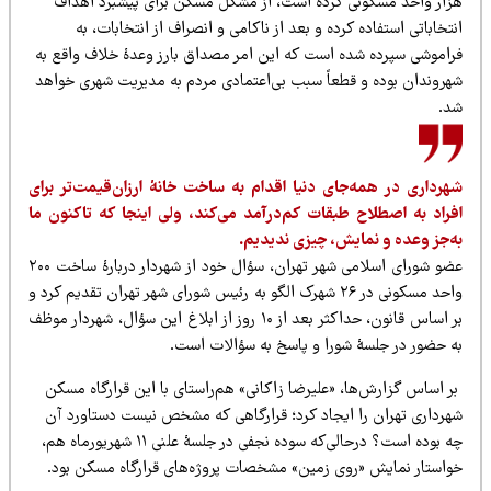
زار واحد مسکونی کرده است، از مشکل مسکن برای پیشبرد اهداف
تخاباتی استفاده کرده و بعد از ناکامی و انصراف از انتخابات، به
راموشی سپرده شده است که این امر مصداق بارز وعدۀ خلاف واقع به
هروندان بوده و قطعاً سبب بی‌اعتمادی مردم به مدیریت شهری خواهد
د.
هرداری در همه‌جای دنیا اقدام به ساخت خانۀ ارزان‌قیمت‌تر برای
فراد به اصطلاح طبقات کم‌درآمد می‌کند، ولی اینجا که تاکنون ما
ه‌جز وعده و نمایش، چیزی ندیدیم.
عضو شورای اسلامی شهر تهران، سؤال خود از شهردار دربارۀ ساخت ۲۰۰
واحد مسکونی در ۲۶ شهرک الگو به رئیس شورای شهر تهران تقدیم کرد و
بر اساس قانون، حداکثر بعد از ۱۰ روز از ابلاغ این سؤال، شهردار موظف
ه حضور در جلسۀ شورا و پاسخ به سؤالات است.
ر اساس گزارش‌ها، «علیرضا زاکانی» هم‌راستای با این قرارگاه مسکن
هرداری تهران را ایجاد کرد؛ قرارگاهی که مشخص نیست دستاورد آن
چه بوده است؟ درحالی‌که سوده نجفی در جلسۀ علنی ۱۱ شهریورماه هم،
واستار نمایش «روی زمین» مشخصات پروژه‌های قرارگاه مسکن بود.