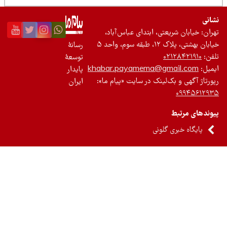
نی
ان: خیابان شریعتی، ابتدای عباس‌آباد،
 بهشتی، پلاک ۱۲، طبقه سوم، واحد ۵
رسانۀ
ن:
۰۲۱۲۸۴۲۱۹۱۰
توسعۀ
یل:
khabar.payamema@gmail.com
پایدار
رتاژ آگهی و بک‌لینک در سایت «پیام ما»:
ایران
۰۹۹۴۵۶۱۲
ندهای مرتبط
پایگاه خبری گلونی