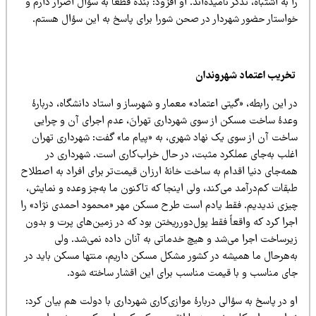
 به اشتباه، تذکر نامیده‌اند. او افزود: بنده قطعاً به سؤال اصرار دارم و
واستار حضور شهردار در صحن شورا برای پاسخ به این سؤال هستم.
خریب اعتماد شهروندان
 این رابطه، «گیتی اعتماد» معمار و شهرساز و استاد دانشگاه، دربارۀ
عدۀ ساخت مسکن از سوی شهرداری تهرانَ، عدم اجرای آن و چرایی
اخت آن از سوی یک نهاد شهری، به «پیام ما» گفت: شهرداری تهران
غلب به‌جای عملکرد مثبت، در حال خراب‌کاری است. شهرداری در
ه‌جای دنیا اقدام به ساخت خانۀ ارزان قیمت‌تر برای افراد به اصطلاح
قات کم‌درآمد می‌کند، ولی اینجا که تاکنون ما به‌جز وعده و نمایش،
یزی ندیدیم. فقط یادم است طرح مسکن مهر «محمود احمدی نژاد» را
را کرد که واقعاً فقط پول‌دورریختن بود که در زمین‌های پرت و بدون
یرساخت اجرا می‌شد و هیچ خدماتی به آنان داده نمی‌شد. ولی
ه‌هرحال ما همیشه در کشور مشکل مسکن داریم، منتها مسکن باید در
ای مناسب و با قیمت مناسب برای این اقشار ساخته شود.
 در پاسخ به سؤالی دربارۀ موازی‌کاری شهرداری با دولت هم بیان کرد: