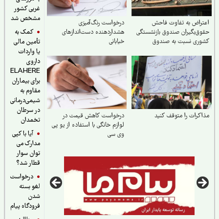
غربی کشور
مشخص شد
راض به تفاوت فاحش
درخواست رنگ‌آمیزی
کمک به
ق‌بگیران صندوق بازنشستگی
هشداردهنده دست‌اندازهای
وری نسبت به صندوق
خیابانی
تأمین مالی
نشستگی سایر صندوق‌ها
یا واردات
داروی
ELAHERE
برای بیماران
مقاوم به
شیمی‌درمانی
در سرطان
کرات را متوقف کنید
درخواست کاهش قیمت در
تخمدان
لوازم خانگی با استفاده از یو پی
آیا با کپی
وی سی
مدارک می
توان سوار
قطار شد؟
درخواست
لغو بسته
شدن
فرودگاه پیام