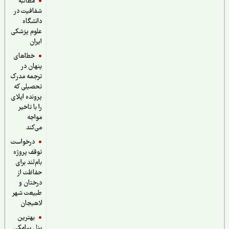
مطالبه
شفافیت در
دانشگاه
علوم پزشکی
ایران
خطاهای
پنهان در
ترجمه مدرک
تحصیلی که
پرونده اپلای
را با تاخیر
مواجه
می‌کند
درخواست
توقف پروژه
بام‌لند برای
حفاظت از
درختان و
طبیعت شهر
لاهیجان
بهترین
پنل پیامکی