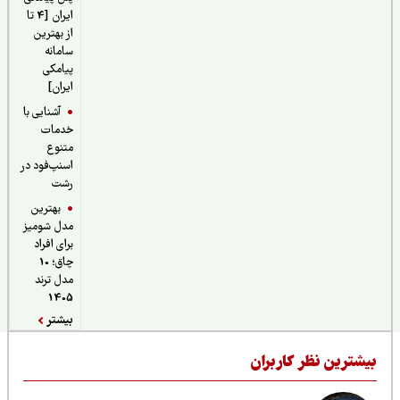
ایران [4 تا
از بهترین
سامانه
پیامکی
ایران]
آشنایی با
خدمات
متنوع
اسنپ‌فود در
رشت
بهترین
مدل شومیز
برای افراد
چاق؛ 10
مدل ترند
1405
بیشتر
یشترین نظر کاربران