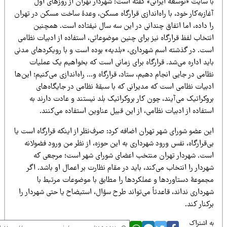
ا سایت «توسعۀ ایرانی» گفته است: شهردار تهران از روزهای اول
ازبه‌کار خود، با راه‌اندازی قرارگاه مسکن، وعدۀ ساخت مسکن در تهران
ا داده، اما اتفاق چندانی در این سه سال نیفتاده است. همچنین
تخاب لفظ قرارگاه نیز برای چنین موضوعاتی، استفاده از ادبیات نظامی
ست. در گذشته اسم شهرداری، «بلدیه» بوده است و با رویکردهای مدنی
ید اداره می‌شد. قرارگاه برای زمانی است که بخواهیم یک عملیات
امی در جایی انجام دهیم، ستاد، قرارگاه و… راه‌اندازی می‌کنیم؛ این‌ها
دبیات نظامی است که مدیرانی که با سبقۀ نظامی در جایگاه‌های
وکراتیک می‌آیند، چون کار بروکراتیک بلد نیستند و عادت دارند به
تفاده از ادبیات نظامی، از این قبیل عناوین استفاده می‌کنند.
ن عضو شورای شهر تهران اضافه کرد: صرف‌نظر از اینکه قرارگاه است یا
‌قرارگاه، نفس ورود شهرداری به این حوزه، از نظر من ورود فضولانه
ست. شهردار تهران منتخب اعضای شورای شهر است؛ مرجعی که
ردار را انتخاب می‌کند، باید در مقام نظارت بر اعمال او باشد. اگر
جموعۀ دستاوردها و عملکردها را مطابق با موضوعات مرتبط با
رداری نداند، قاعدتاً می‌تواند طرح سؤال، استیضاح یا حتی شهردار را
کنار کند.
 اشتراک