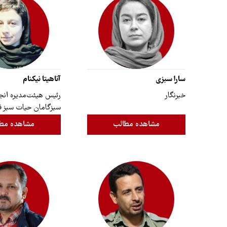
سارا سبزی
آناهیتا نیکنام
خبرنگار
رئیس هیئت‌مدیره ان
سبزگامان حیات سبز 
مشاهده مطالب
مشاهده مط