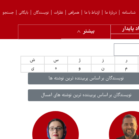
شناسنامه
دربارهٔ ما
ارتباط با ما
همراهی
نظرات
نویسندگان
بایگانی
جستجو
د پایدار
بیشتر
ر
ز
ژ
س
ش
م
ن
و
ه
ی
نویسندگان بر اساس پربیننده ترین نوشته ها
نویسندگان بر اساس پربیننده ترین نوشته های امسال