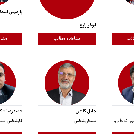
پارمیس اسماعی
ابوذر زارع
الب
مشاهده مطالب
مشاه
جلیل گلشن
حمیدرضا شک
وراک دام و
باستان‌شناس
کارشناس مسئ