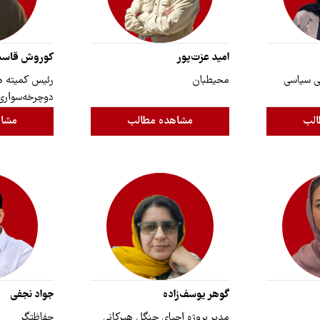
امید عزت‌پور
کوروش قاسم
ی سیاسی
محیطبان
رئیس کمیته ‌‌هم
دوچرخه‌سواری
الب
مشاهده مطالب
مشاه
گوهر یوسف‌زاده
جواد نجفی
مدیر پروژه احیای جنگل هیرکانی
حفاظتگر