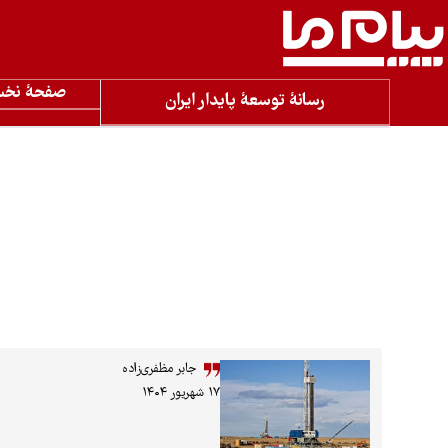
صفحۀ نخ
رسانۀ توسعۀ پایدار ایران
جابر مظفری‌زاده
۱۷ شهریور ۱۴۰۴