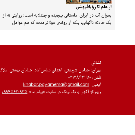
از علم تا رؤیافروشی
بحران آب در ایران، داستانی پیچیده و چندلایه است؛ روایتی نه از
یک حادثه ناگهانی، بلکه از روندی طولانی‌مدت که هم عوامل
طبیعی و هم دست‌اندازی‌های انسانی در آن سهم دارند. کاهش
بارندگی و تغییراقلیم، تنها حدود ۱۰ تا ۱۵ درصد از سهم این بحران
را به خود اختصاص داده‌اند. سهم عمده و فاجعه‌بارتر در ایجاد
بحران آب را مدیریت نادرست منابع آب، توسعه بی‌رویه کشاورزی
پرمصرف، انتقال آب‌های گسترده و حفر چاه‌های غیرمجاز فراوان،
نشانی
جانمایی و بارگذاری صنعتی و جمعیتی بیش از توان اکولوژیکی
تهران: خیابان شریعتی، ابتدای عباس‌آباد، خیابان بهشتی، پلاک ۱۲، طبقه سوم، واحد 
مناطق مختلف کشور، به‌ویژه مناطق مرکزی و تخریب
تلفن:
۰۲۱۲۸۴۲۱۹۱۰
اکوسیستم‌های طبیعی، برعهده دارند. مشکل اصلی اینجاست که
ایمیل:
khabar.payamema@gmail.com
مصرف آب کشور در بخش‌های شرب، صنعت و کشاورزی به حدود
رپورتاژ آگهی و بک‌لینک در سایت «پیام ما»:
۰۹۹۴۵۶۱۲۹۳۵
۹۶ میلیارد مترمکعب رسیده، درحالی‌که میزان مجاز برداشت از
منابع آب تجدیدپذیر، فقط ۴۲ میلیارد مترمکعب است. این عدم
توازن (بهره‌برداری بیش از ۲۰۰ درصدی نسبت به حد مجاز) که
مسئله اصلی و واقعی آب ایران است، نه‌تنها باعث کم‌آبی یا خشکی
رودها و چشمه‌ها و دریاچه‌ها شده، بلکه دشت‌ها را هم تشنه و
دچار فرونشست کرده است و رشد بیابان‌زایی را نیز در پی داشته