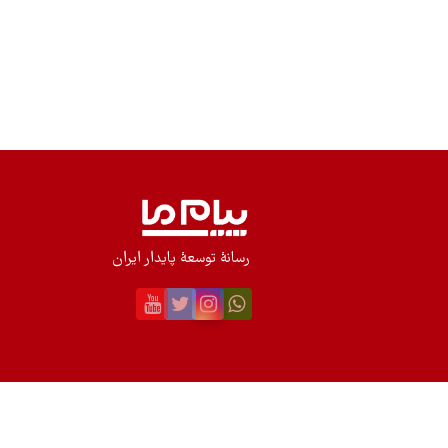
رسانۀ توسعۀ پایدار ایران