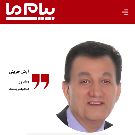
انرژی پاک
کشاورزی پایدار
گردشگری پایدار
اقتصاد سبز
معیشت پایدار
مسئولیت اجتماعی شرکت‌ها
آرش جزینی
مشاور
بیشتر
محیط‌زیست
سبک زندگی
جهان پژوهش
یادداشت