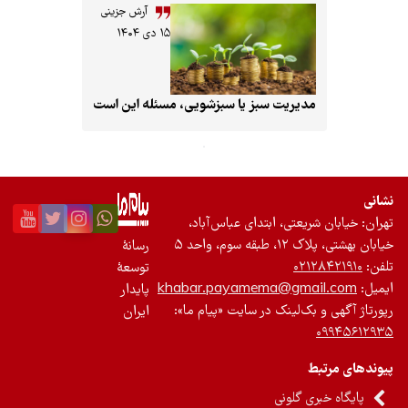
تجدیدپذیر
آرش جزینی
۱۵ دی ۱۴۰۴
تازه‌ها
باشگاه نویسندگان
مدیریت سبز یا سبزشویی، مسئله این است
نشانی
تهران: خیابان شریعتی، ابتدای عباس‌آباد،
خیابان بهشتی، پلاک ۱۲، طبقه سوم، واحد ۵
رسانۀ
تلفن:
۰۲۱۲۸۴۲۱۹۱۰
توسعۀ
ایمیل:
khabar.payamema@gmail.com
پایدار
رپورتاژ آگهی و بک‌لینک در سایت «پیام ما»:
ایران
۰۹۹۴۵۶۱۲۹۳۵
پیوندهای مرتبط
پایگاه خبری گلونی