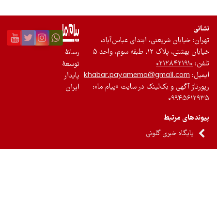
اما اینکه فعالیت‌های تعریف‌شده همچون اعطای وام‌های
آموزش‌های مهارتی و فنی چقدر می‌تواند منجر به
 زنان شود، پرسشی اساسی‌ست که باید به آن پرداخت.
شریعتی، ابتدای عباس‌آباد،
 سوم، واحد ۵
رسانۀ
۰۲۱۲
توسعۀ
khabar.payamema@gmai
پایدار
 بک‌لینک در سایت «پیام ما»:
ایران
بط
بری گلونی