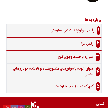
ربازدیدها
1
رقص سوگوارانه؛ کنشی مقاومتی
2
رقص عزا
3
مبارزه با جست‌وجوی گنج‌
هوای آلوده با موتورهای منسوخ‌شده و آلاینده خودروهای
4
داخلی
5
گنجِ گمشده زیر چرخ لودرها
نی