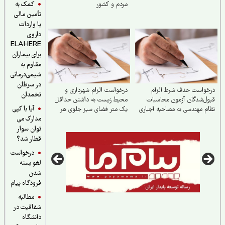
کمک به
مردم و کشور
تأمین مالی
یا واردات
داروی
ELAHERE
برای بیماران
مقاوم به
شیمی‌درمانی
در سرطان
خواست حذف شرط الزام
درخواست الزام شهرداری و
تخمدان
ل‌شدگان آزمون محاسبات
محیط زیست به داشتن حداقل
آیا با کپی
م مهندسی به مصاحبه اجباری
یک متر فضای سبز جلوی هر
مدارک می
مجتمع
توان سوار
قطار شد؟
درخواست
لغو بسته
شدن
فرودگاه پیام
مطالبه
شفافیت در
دانشگاه