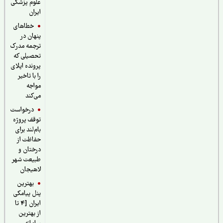
علوم پزشکی
ایران
خطاهای
پنهان در
ترجمه مدرک
تحصیلی که
پرونده اپلای
را با تاخیر
مواجه
می‌کند
درخواست
توقف پروژه
بام‌لند برای
حفاظت از
درختان و
طبیعت شهر
لاهیجان
بهترین
پنل پیامکی
ایران [4 تا
از بهترین